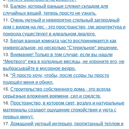
10.
Балкон, который раньше служил складом для
случайных вещей, теперь просто не узнать.
11.
Очень уютный и невероятно стильный загородный
дом с видом на лес - это пространство, где архитектура и
природа существуют в идеальном диалоге.
12.
Белая ванная комната часто воспринимается как
универсальное, но несколько "Стерильное" решение.
13.
Внимание! Только в том случае, если вы нашли
"Мертвого" ежа в холодные месяцы, не хороните его, не
выбрасывайте в мусорное ведро.
14.
"Я просто хочу, чтобы, после ссоры ты просто
подошёл меня и обнял.
15.
Строительство собственного дома - это всегда
серьёзные вложения времени, сил и средств.
16.
Пространство, в котором свет, воздух и натуральные
материалы создают ощущение спокойствия и уюта с
первых минут.
17.
Домашний уютный интерьер, пропитанный теплом и