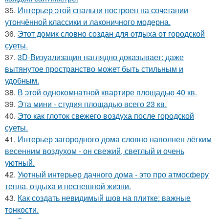
35.
Интерьер этой спальни построен на сочетании
утончённой классики и лаконичного модерна.
36.
Этот домик словно создан для отдыха от городской
суеты.
37.
3D-Визуализация наглядно доказывает: даже
вытянутое пространство может быть стильным и
удобным.
38.
В этой однокомнатной квартире площадью 40 кв.
39.
Эта мини - студия площадью всего 23 кв.
40.
Это как глоток свежего воздуха после городской
суеты.
41.
Интерьер загородного дома словно наполнен лёгким
весенним воздухом - он свежий, светлый и очень
уютный.
42.
Уютный интерьер дачного дома - это про атмосферу
тепла, отдыха и неспешной жизни.
43.
Как создать невидимый шов на плитке: важные
тонкости.