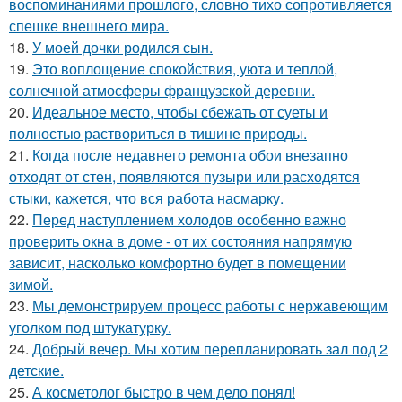
воспоминаниями прошлого, словно тихо сопротивляется
спешке внешнего мира.
18.
У моей дочки родился сын.
19.
Это воплощение спокойствия, уюта и теплой,
солнечной атмосферы французской деревни.
20.
Идеальное место, чтобы сбежать от суеты и
полностью раствориться в тишине природы.
21.
Когда после недавнего ремонта обои внезапно
отходят от стен, появляются пузыри или расходятся
стыки, кажется, что вся работа насмарку.
22.
Перед наступлением холодов особенно важно
проверить окна в доме - от их состояния напрямую
зависит, насколько комфортно будет в помещении
зимой.
23.
Мы демонстрируем процесс работы с нержавеющим
уголком под штукатурку.
24.
Добрый вечер. Мы хотим перепланировать зал под 2
детские.
25.
А косметолог быстро в чем дело понял!