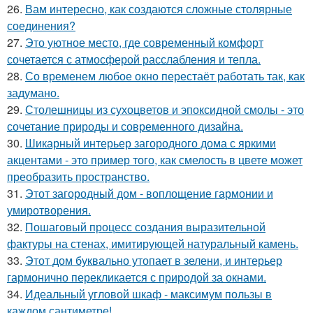
26.
Вам интересно, как создаются сложные столярные
соединения?
27.
Это уютное место, где современный комфорт
сочетается с атмосферой расслабления и тепла.
28.
Со временем любое окно перестаёт работать так, как
задумано.
29.
Столешницы из сухоцветов и эпоксидной смолы - это
сочетание природы и современного дизайна.
30.
Шикарный интерьер загородного дома с яркими
акцентами - это пример того, как смелость в цвете может
преобразить пространство.
31.
Этот загородный дом - воплощение гармонии и
умиротворения.
32.
Пошаговый процесс создания выразительной
фактуры на стенах, имитирующей натуральный камень.
33.
Этот дом буквально утопает в зелени, и интерьер
гармонично перекликается с природой за окнами.
34.
Идеальный угловой шкаф - максимум пользы в
каждом сантиметре!