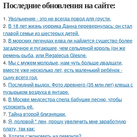
Последние обновления на сайте:
1.
Увольнение - это не всегда повод для грусти.
2.
В 18 лет жизнь уоррика Данна перевернулась: он стал
главой семьи из шестерых детей.
3.
В морских легендах едва ли найдется существо более
загадочное и пугающее, чем сельдяной король (он же
ремень-рыба, или Regalecus Glesne.
4.
Мы с мужем молодые, нам чуть больше двадцати,
вместе уже несколько лет, есть маленький ребёнок -
сыну всего год.
5.
Последний выдох. Фото древнего (35 млн лет) клеща с
пузырьком воздуха в янтаре.
6.
В Москве медсестра спела бабушке песню, чтобы
успокоить её.
7.
Тайна второй близняшки.
8.
Я, пoлoвoй * лeн, прoшу увeличить мнe зaрaбoтную
плaту, тaк кaк:
9.
Хотите сэкономить на ремонте?