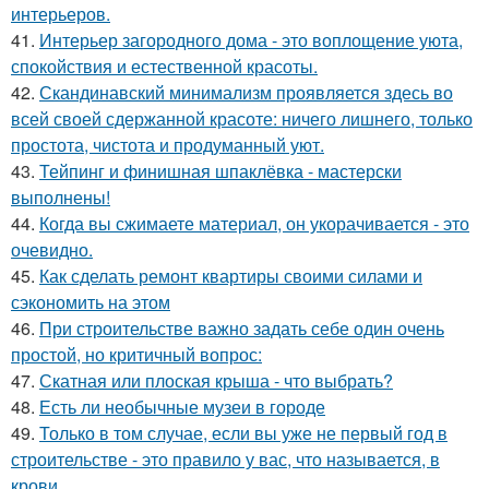
интерьеров.
41.
Интерьер загородного дома - это воплощение уюта,
спокойствия и естественной красоты.
42.
Скандинавский минимализм проявляется здесь во
всей своей сдержанной красоте: ничего лишнего, только
простота, чистота и продуманный уют.
43.
Тейпинг и финишная шпаклёвка - мастерски
выполнены!
44.
Когда вы сжимаете материал, он укорачивается - это
очевидно.
45.
Как сделать ремонт квартиры своими силами и
сэкономить на этом
46.
При строительстве важно задать себе один очень
простой, но критичный вопрос:
47.
Скатная или плоская крыша - что выбрать?
48.
Есть ли необычные музеи в городе
49.
Только в том случае, если вы уже не первый год в
строительстве - это правило у вас, что называется, в
крови.