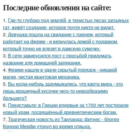
Последние обновления на сайте:
1.
Где-то глубоко под землёй, в тенистых лесах западных
гат, живёт создание, которое почти никто не видит.
2.
Девушка пошла на свидание с парнем, который
работает на ферме - и вернулась домой с подарком,
который точно не влезет в дамскую сумочку.
3.
В сети завирусился пост с просьбой придумать
название для домашней запеканки.
4.
Физики нашли в удаче скрытый порядок - никакой
магии, чистая квантовая механика.
5.
Вы когда-нибудь задумывались, что карта мира - это
лишь крошечный кусочек чего-то невообразимо
большего?
6.
Представьте: в Греции впервые за 1700 лет построили
новый храм, посвящённый древнегреческим богам.
7.
Трагическая новость из Таиланда: фитнес - блогер
Коннор Мерфи утонул во время отдыха.