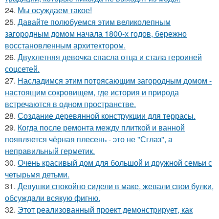
24.
Мы осуждаем такое!
25.
Давайте полюбуемся этим великолепным
загородным домом начала 1800-х годов, бережно
восстановленным архитектором.
26.
Двухлетняя девочка спасла отца и стала героиней
соцсетей.
27.
Насладимся этим потрясающим загородным домом -
настоящим сокровищем, где история и природа
встречаются в одном пространстве.
28.
Создание деревянной конструкции для террасы.
29.
Когда после ремонта между плиткой и ванной
появляется чёрная плесень - это не "Сглаз", а
неправильный герметик.
30.
Очень красивый дом для большой и дружной семьи с
четырьмя детьми.
31.
Девушки спокойно сидели в маке, жевали свои булки,
обсуждали всякую фигню.
32.
Этот реализованный проект демонстрирует, как