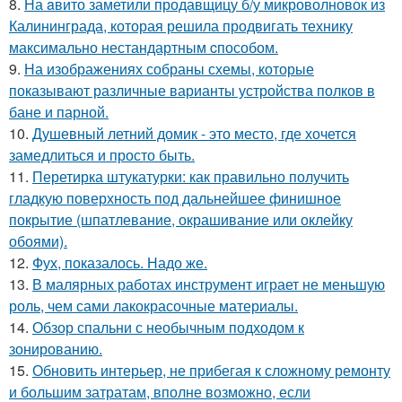
8.
На aвито заметили продавщицу б/у микроволновок из
Калининграда, которая решила продвигать технику
максимально нестандартным cпособом.
9.
На изображениях собраны схемы, которые
показывают различные варианты устройства полков в
бане и парной.
10.
Душевный летний домик - это место, где хочется
замедлиться и просто быть.
11.
Перетирка штукатурки: как правильно получить
гладкую поверхность под дальнейшее финишное
покрытие (шпатлевание, окрашивание или оклейку
обоями).
12.
Фух, показалось. Надо же.
13.
В малярных работах инструмент играет не меньшую
роль, чем сами лакокрасочные материалы.
14.
Обзор спальни с необычным подходом к
зонированию.
15.
Обновить интерьер, не прибегая к сложному ремонту
и большим затратам, вполне возможно, если