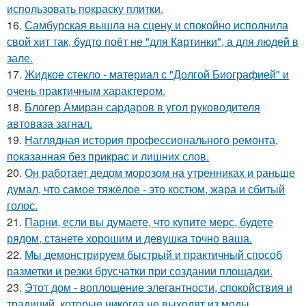
использовать покраску плитки.
16.
Самбурская вышла на сцену и спокойно исполнила
свой хит так, будто поёт не "для Картинки", а для людей в
зале.
17.
Жидкое стекло - материал с "Долгой Биографией" и
очень практичным характером.
18.
Блогер Амиран сардаров в угол руководителя
автоваза загнал.
19.
Наглядная история профессионального ремонта,
показанная без прикрас и лишних слов.
20.
Он работает дедом морозом на утренниках и раньше
думал, что самое тяжёлое - это костюм, жара и сбитый
голос.
21.
Парни, если вы думаете, что купите мерс, будете
рядом, станете хорошим и девушка точно ваша.
22.
Мы демонстрируем быстрый и практичный способ
разметки и резки брусчатки при создании площадки.
23.
Этот дом - воплощение элегантности, спокойствия и
традиций, которые никогда не выходят из моды.