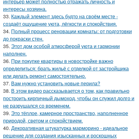
интерьер может полностью отражать личность и
интересы хозяина.
33.
Каждый элемент здесь будто на своём месте -
создаёт ощущение уюта, лёгкости и спокойствия.
34.
Полный процесс реновации комнаты: от подготовки
до покраски стен.
35.
Этот дом особой атмосферой уюта и гармонии
наполнен.
36.
При покупке квартиры в новостройке важно
определиться: брать жильё с отделкой от застройщика
или делать ремонт самостоятельно.
37.
Вам нужно установить новые перила?
38.
В этом видео рассказывается о том, как правильно
построить кирпичный дымоход, чтобы он служил долго и
не разрушался со временем.
39.
Это тёплое, камерное пространство, наполненное
природой, светом и спокойствием.
40.
Декоративная штукатурка марморино - идеальное
решение для создания изысканных и роскошных