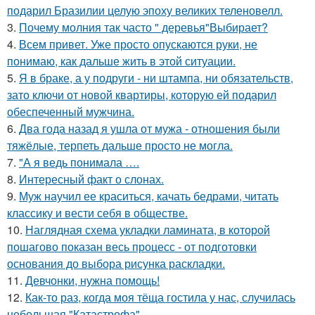
подарил Бразилии целую эпоху великих теленовелл.
3.
Почему молния так часто " деревья"Выбирает?
4.
Всем привет. Уже просто опускаются руки, не
понимаю, как дальше жить в этой ситуации.
5.
Я в браке, а у подруги - ни штампа, ни обязательств,
зато ключи от новой квартиры, которую ей подарил
обеспеченный мужчина.
6.
Два года назад я ушла от мужа - отношения были
тяжёлые, терпеть дальше просто не могла.
7.
"А я ведь понимала ….
8.
Интересный факт о слонах.
9.
Муж научил ее краситься, качать бедрами, читать
классику и вести себя в обществе.
10.
Наглядная схема укладки ламината, в которой
пошагово показан весь процесс - от подготовки
основания до выбора рисунка раскладки.
11.
Девчонки, нужна помощь!
12.
Как-то раз, когда моя тёща гостила у нас, случилась
небольшая "Катастрофа".