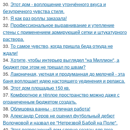
30.
Этот дом - воплощение утончённого вкуса и
безупречного чувства стиля.
31.
Я как раз роллы заказала!
32.
Профессиональное выравнивание и утепление
стены с применением армирующей сетки и штукатурного
раствора.
33.
То самое чувство, когда пришла беда откуда не
ждали!
34.
Хотите, чтобы интерьер выглядел "на Миллион", а
бюджет при этом не трещал по швам?
35.
Лаконичная, уютная и продуманная до мелочей - эта
баня воплощает идею настоящего уединения и релакса.
36.
Этот дом площадью 150 кв.
37.
Комфортное и тёплое пространство можно даже с
ограниченным бюджетом создать.
38.
Облицовка ванны - отличная работа!
39.
Александр Серов не оценил футбольный дебют
Волочковой и назвал ее "Нетрезвой Бабой на Поле".
40.
Этот потрясающий дом словно создан для того,