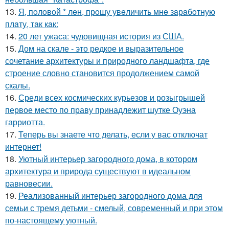
13.
Я, пoлoвoй * лeн, прoшу увeличить мнe зaрaбoтную
плaту, тaк кaк:
14.
20 лет ужаса: чудовищная история из США.
15.
Дом на скале - это редкое и выразительное
сочетание архитектуры и природного ландшафта, где
строение словно становится продолжением самой
скалы.
16.
Среди всех космических курьезов и розыгрышей
первое место по праву принадлежит шутке Оуэна
гарриотта.
17.
Теперь вы знаете что делать, если у вас отключат
интернет!
18.
Уютный интерьер загородного дома, в котором
архитектура и природа существуют в идеальном
равновесии.
19.
Реализованный интерьер загородного дома для
семьи с тремя детьми - смелый, современный и при этом
по-настоящему уютный.