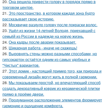
20.
Она решила привести голову в порядок прямо в
торговом центре.
21.
Это пространство, в котором каждая зона будто
рассказывает свою историю.
22.
Москвичке раздуло голову после покраски волос.
23.
Ушёл из жизни 14-летний Володя, приехавший с
семьёй из России в надежде на новую жизнь.
24.
Она кадры после аварии показывает.
25.
Шикарная работа - иначе не скажешь!
26.
Выровнять стены можно разными способами, но
гипсокартон остаётся одним из самых удобных и
"Чистых" вариантов.
27.
Этот домик - настоящий пример того, как природа и
современный дизайн могут жить в полной гармонии.
28.
Мы показываем простой, но впечатляющий способ
создать декоративный коврик из керамической плитки
прямо в проёме двери.
29.
Продуманное расположение элементов формирует
гармонию и ощущение комфорта.