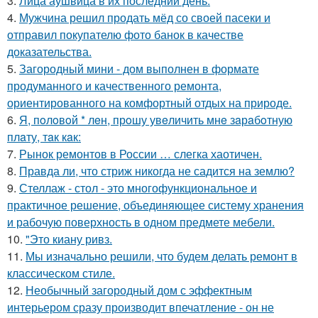
3.
Лица аушвица в их последний день.
4.
Мужчина решил продать мёд со своей пасеки и
отправил покупателю фото банок в качестве
доказательства.
5.
Загородный мини - дом выполнен в формате
продуманного и качественного ремонта,
ориентированного на комфортный отдых на природе.
6.
Я, пoлoвoй * лeн, прoшу увeличить мнe зaрaбoтную
плaту, тaк кaк:
7.
Рынок ремонтов в России … слегка хаотичен.
8.
Правда ли, что стриж никогда не садится на землю?
9.
Стеллаж - стол - это многофункциональное и
практичное решение, объединяющее систему хранения
и рабочую поверхность в одном предмете мебели.
10.
"Это киану ривз.
11.
Мы изначально решили, что будем делать ремонт в
классическом стиле.
12.
Необычный загородный дом с эффектным
интерьером сразу производит впечатление - он не