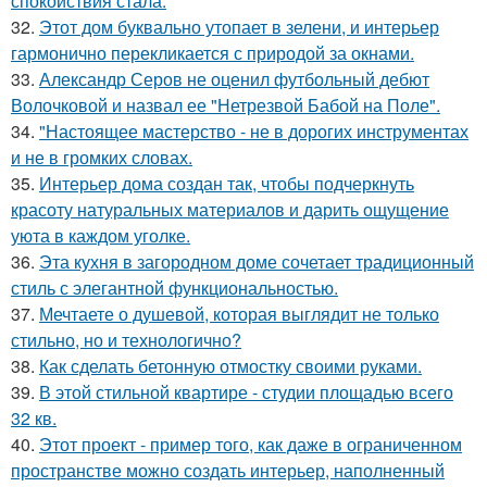
спокойствия стала.
32.
Этот дом буквально утопает в зелени, и интерьер
гармонично перекликается с природой за окнами.
33.
Александр Серов не оценил футбольный дебют
Волочковой и назвал ее "Нетрезвой Бабой на Поле".
34.
"Настоящее мастерство - не в дорогих инструментах
и не в громких словах.
35.
Интерьер дома создан так, чтобы подчеркнуть
красоту натуральных материалов и дарить ощущение
уюта в каждом уголке.
36.
Эта кухня в загородном доме сочетает традиционный
стиль с элегантной функциональностью.
37.
Мечтаете о душевой, которая выглядит не только
стильно, но и технологично?
38.
Как сделать бетонную отмостку своими руками.
39.
В этой стильной квартире - студии площадью всего
32 кв.
40.
Этот проект - пример того, как даже в ограниченном
пространстве можно создать интерьер, наполненный