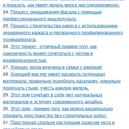
и показать, как умеет делать много дел одновременно.
24.
Процесс окрашивания фасада с помощью
профессионального краскопульта.
25.
Процесс строительства навеса с использованием
деревянного каркаса и прозрачного профилированного
поликарбоната.
26.
Этот проект - отличный пример того, как
лаконичность может сочетаться с уютом и
индивидуальностью.
27.
Хорошо, когда мужчина в семье с юмором!
28.
Хороший мастер умеет раскрыть потенциал
материала: правильно подобрать раскладку, идеально
подогнать стыки, учесть каждую мелочь.
29.
Этот дом сочетает в себе уют натуральных
материалов и эстетику современного дизайна.
30.
Этот дом - пример того, как можно кардинально
обновить пространство без строительных работ.
31.
Просторная спальня настоящим оазисом уюта и