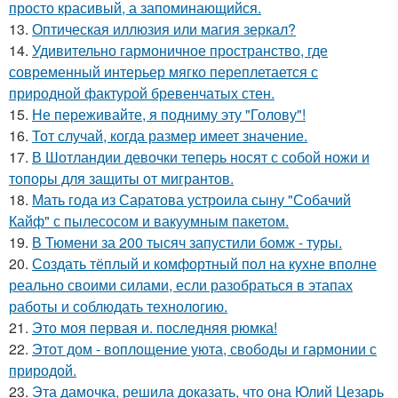
просто красивый, а запоминающийся.
13.
Оптическая иллюзия или магия зеркал?
14.
Удивительно гармоничное пространство, где
современный интерьер мягко переплетается с
природной фактурой бревенчатых стен.
15.
Не переживайте, я подниму эту "Голову"!
16.
Тот случай, когда размер имеет значение.
17.
В Шотландии девочки теперь носят с собой ножи и
топоры для защиты от мигрантов.
18.
Мать года из Саратова устроила сыну "Собачий
Кайф" с пылесосом и вакуумным пакетом.
19.
В Тюмени за 200 тысяч запустили бомж - туры.
20.
Создать тёплый и комфортный пол на кухне вполне
реально своими силами, если разобраться в этапах
работы и соблюдать технологию.
21.
Это моя первая и. последняя рюмка!
22.
Этот дом - воплощение уюта, свободы и гармонии с
природой.
23.
Эта дамочка, решила доказать, что она Юлий Цезарь