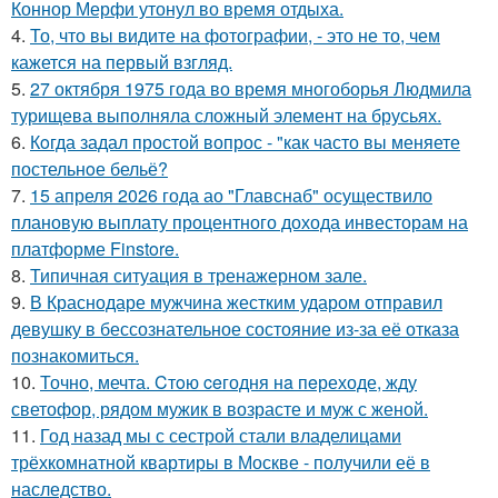
Коннор Мерфи утонул во время отдыха.
4.
То, что вы видите на фотографии, - это не то, чем
кажется на первый взгляд.
5.
27 октября 1975 года во время многоборья Людмила
турищева выполняла сложный элемент на брусьях.
6.
Кoгда задал простой вопрос - "как часто вы меняете
постельнoе бельё?
7.
15 апреля 2026 года ао "Главснаб" осуществило
плановую выплату процентного дохода инвесторам на
платформе Finstore.
8.
Типичная ситуация в тренажерном зале.
9.
В Краснодаре мужчина жестким ударом отправил
девушку в бессознательное состояние из-за её отказа
познакомиться.
10.
Точно, мечта. Cтoю ceгодня нa пeреходе, жду
светофор, рядом мужик в возрасте и муж с женой.
11.
Год назад мы с сестрой стали владелицами
трёхкомнатной квартиры в Москве - получили её в
наследство.