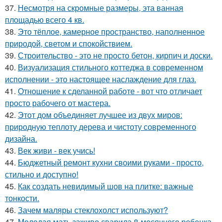
37.
Несмотря на скромные размеры, эта ванная
площадью всего 4 кв.
38.
Это тёплое, камерное пространство, наполненное
природой, светом и спокойствием.
39.
Строительство - это не просто бетон, кирпич и доски.
40.
Визуализация стильного коттеджа в современном
исполнении - это настоящее наслаждение для глаз.
41.
Отношение к сделанной работе - вот что отличает
просто рабочего от мастера.
42.
Этот дом объединяет лучшее из двух миров:
природную теплоту дерева и чистоту современного
дизайна.
43.
Век живи - век учись!
44.
Бюджетный ремонт кухни своими руками - просто,
стильно и доступно!
45.
Как создать невидимый шов на плитке: важные
тонкости.
46.
Зачем маляры стеклохолст используют?
47.
Молодая мать заживо сварила 8-месячного ребенка