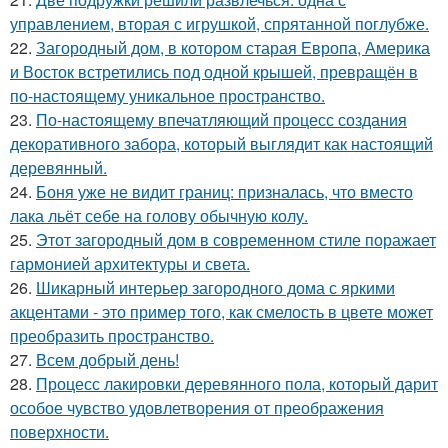
управлением, вторая с игрушкой, спрятанной поглубже.
22.
Загородный дом, в котором старая Европа, Америка
и Восток встретились под одной крышей, превращён в
по-настоящему уникальное пространство.
23.
По-настоящему впечатляющий процесс создания
декоративного забора, который выглядит как настоящий
деревянный.
24.
Боня уже не видит границ: призналась, что вместо
лака льёт себе на голову обычную колу.
25.
Этот загородный дом в современном стиле поражает
гармонией архитектуры и света.
26.
Шикарный интерьер загородного дома с яркими
акцентами - это пример того, как смелость в цвете может
преобразить пространство.
27.
Всем добрый день!
28.
Процесс лакировки деревянного пола, который дарит
особое чувство удовлетворения от преображения
поверхности.