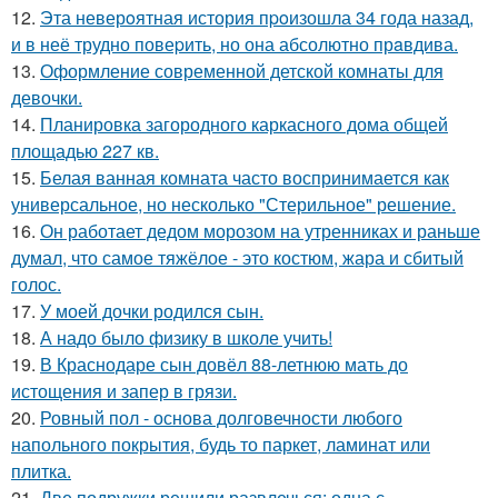
12.
Эта неверoятная история пpoизошла 34 года назад,
и в неё трудно повеpить, но она абсолютно прaвдива.
13.
Оформление современной детской комнаты для
девочки.
14.
Планировка загородного каркасного дома общей
площадью 227 кв.
15.
Белая ванная комната часто воспринимается как
универсальное, но несколько "Стерильное" решение.
16.
Он работает дедом морозом на утренниках и раньше
думал, что самое тяжёлое - это костюм, жара и сбитый
голос.
17.
У моей дочки родился сын.
18.
А надо было физику в школе учить!
19.
В Краснодаре сын довёл 88-летнюю мать до
истощения и запер в грязи.
20.
Ровный пол - основа долговечности любого
напольного покрытия, будь то паркет, ламинат или
плитка.
21.
Две подружки решили развлечься: одна с