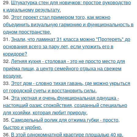
29.
Штукатурка стен для новичков: простое руководство
к идеальному результату.
30.
Этот проект стал примером того, как можно
объединить визуальную гармонию и функциональность в
одном пространстве.
31.
Знали, что ламинат 31 класса можно "Протереть" до
основания всего за пару лет, если уложить его в
коридоре?
32.
Летняя кухня - столовая - это не просто место для
приёма пищи, а центр семейного отдыха на свежем
воздухе.
33.
Этот дом - словно тихая гавань, где можно укрыться
от городской суеты и восстановить силы.
34.
Эта уютная и очень функциональная однушка -
настоящий оазис спокойствия, созданный специально
для хозяйки, которая любит природу.
35.
Самодельный ролик для отжима губки - просто,
быстро и удобно.
36.
В этой однокомнатной квартире площадью 40 кв.