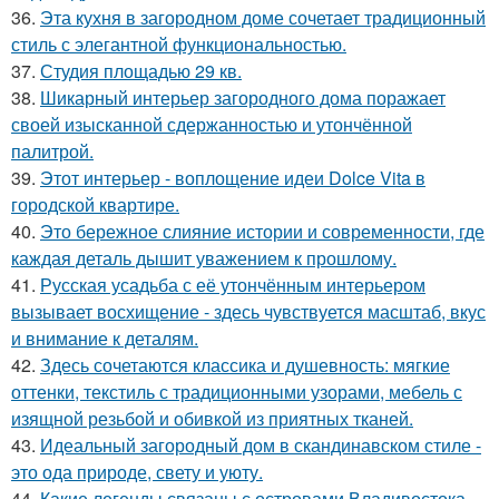
36.
Эта кухня в загородном доме сочетает традиционный
стиль с элегантной функциональностью.
37.
Студия площадью 29 кв.
38.
Шикарный интерьер загородного дома поражает
своей изысканной сдержанностью и утончённой
палитрой.
39.
Этот интерьер - воплощение идеи Dolce Vita в
городской квартире.
40.
Это бережное слияние истории и современности, где
каждая деталь дышит уважением к прошлому.
41.
Русская усадьба с её утончённым интерьером
вызывает восхищение - здесь чувствуется масштаб, вкус
и внимание к деталям.
42.
Здесь сочетаются классика и душевность: мягкие
оттенки, текстиль с традиционными узорами, мебель с
изящной резьбой и обивкой из приятных тканей.
43.
Идеальный загородный дом в скандинавском стиле -
это ода природе, свету и уюту.
44.
Какие легенды связаны с островами Владивостока