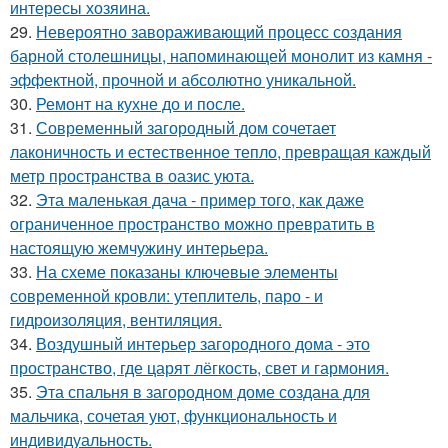
интересы хозяина.
29.
Невероятно завораживающий процесс создания
барной столешницы, напоминающей монолит из камня -
эффектной, прочной и абсолютно уникальной.
30.
Ремонт на кухне до и после.
31.
Современный загородный дом сочетает
лаконичность и естественное тепло, превращая каждый
метр пространства в оазис уюта.
32.
Эта маленькая дача - пример того, как даже
ограниченное пространство можно превратить в
настоящую жемчужину интерьера.
33.
На схеме показаны ключевые элементы
современной кровли: утеплитель, паро - и
гидроизоляция, вентиляция.
34.
Воздушный интерьер загородного дома - это
пространство, где царят лёгкость, свет и гармония.
35.
Эта спальня в загородном доме создана для
мальчика, сочетая уют, функциональность и
индивидуальность.