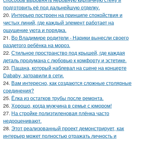
подготовить её под дальнейшую отделку.
20.
Интерьер построен на принципе спокойствия и
чистых линий, где каждый элемент работает на
ощущение уюта и порядка.
21.
Во Владимире родители - Нарики вынесли своего
раздетого ребёнка на мороз.
22.
Стильное пространство под крышей, где каждая
деталь продумана с любовью к комфорту и эстетике.
23.
Пацана, который наблевал на сцене на концерте
Dababy, затравили в сети.
24.
Вам интересно, как создаются сложные столярные
соединения?
25.
Ёлка из остатков трубы после ремонта.
26.
Хорошо, когда мужчина в семье с юмором!
27.
На стройке полиэтиленовая плёнка часто
недооценивают.
28.
Этот реализованный проект демонстрирует, как
интерьер может полностью отражать личность и