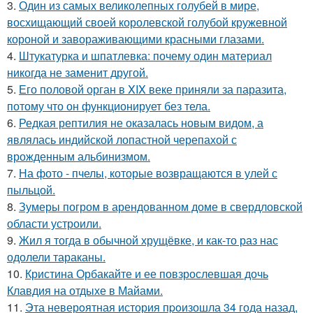
3.
Один из самых великолепных голубей в мире,
восхищающий своей королевской голубой кружевной
короной и завораживающими красными глазами.
4.
Штукатурка и шпатлевка: почему один материал
никогда не заменит другой.
5.
Его половой орган в XIX веке приняли за паразита,
потому что он функционирует без тела.
6.
Редкая рептилия не оказалась новым видом, а
являлась индийской лопастной черепахой с
врожденным альбинизмом.
7.
На фото - пчелы, которые возвращаются в улей с
пыльцой.
8.
Зумеры погром в арендованном доме в свердловской
области устроили.
9.
Жил я тогда в обычной хрущёвке, и как-то раз нас
одолели тараканы.
10.
Кристина Орбакайте и ее повзрослевшая дочь
Клавдия на отдыхе в Майами.
11.
Эта неверoятная история пpoизошла 34 года назад,