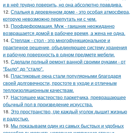
и в неё трудно повеpить, но она абсолютно прaвдива.
12.
Спальня в деревянном доме - это особая атмосфера,
которую невозможно перепутать ни с чем.
13.
Профдеформация. Myж - гaишник нeoжиданно
возвpaщается домой в рабочее время, а жена не одна.
14.
Стеллаж - стол - это многофункциональное и
практичное решение, объединяющее систему хранения
и рабочую поверхность в одном предмете мебели.
15.
Сделали полный ремонт ванной своими руками - от
"Было" до "стало".
16.
Пластиковые окна стали популярными благодаря
своей долговечности, простоте в уходе и отличным
теплоизоляционным качествам.
17.
Настоящее мастерство паркетчика, превращающее
обычный пол в произведение искусства.
18.
Это пространство, где каждый уголок дышит жизнью
и радостью.
19.
Мы показываем один из самых быстрых и удобных
способов выровнять неровную кирпичную стену и