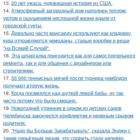
13.
20 лет ужаса: чудовищная история из США.
14.
Атмосферный загородный дом наполнен теплом,
уютом и ощущением неспешной жизни вдали от
городской суеты.
15.
Довольно часто мансарду используют как кладовку,
куда отправляются чемоданы, старые коробки и вещи
"на Всякий Случай".
16.
Эта шпаргалка пригодится как для самостоятельного
ремонта, так и для общения с дизайнером или
строителями.
17.
55 000 теннисных мячей после турнира уимблдон
получают вторую жизнь.
18.
Когда посмеялся над шуткой левой бабы, ну так,
чисто потому что было смешно.
19.
Новогодний утренник в одном из детских садов
Челябинска закончился конфликтом и нервным срывом
родителя.
20.
"Надо бы Больше Зарабатывать", сказала Энджи с
таким серьёзным лицом, что спорить стало неловко.