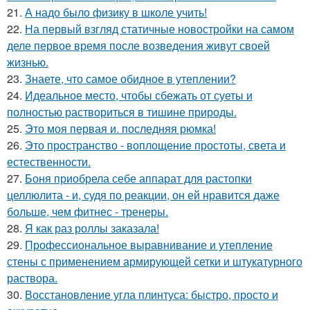
21.
А надо было физику в школе учить!
22.
На первый взгляд статичные новостройки на самом
деле первое время после возведения живут своей
жизнью.
23.
Знаете, что самое обидное в утеплении?
24.
Идеальное место, чтобы сбежать от суеты и
полностью раствориться в тишине природы.
25.
Это моя первая и. последняя рюмка!
26.
Это пространство - воплощение простоты, света и
естественности.
27.
Боня приобрела себе аппарат для растопки
целлюлита - и, судя по реакции, он ей нравится даже
больше, чем фитнес - тренеры.
28.
Я как раз роллы заказала!
29.
Профессиональное выравнивание и утепление
стены с применением армирующей сетки и штукатурного
раствора.
30.
Восстановление угла плинтуса: быстро, просто и