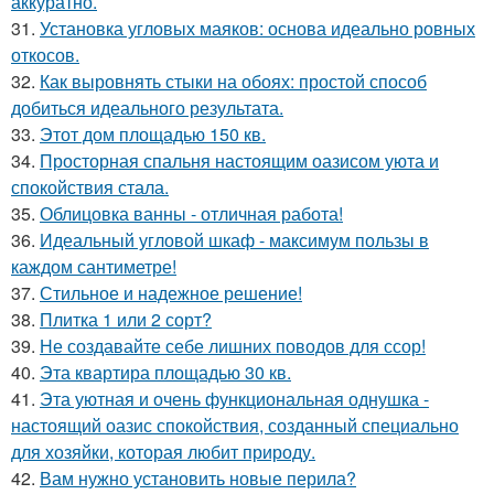
аккуратно.
31.
Установка угловых маяков: основа идеально ровных
откосов.
32.
Как выровнять стыки на обоях: простой способ
добиться идеального результата.
33.
Этот дом площадью 150 кв.
34.
Просторная спальня настоящим оазисом уюта и
спокойствия стала.
35.
Облицовка ванны - отличная работа!
36.
Идеальный угловой шкаф - максимум пользы в
каждом сантиметре!
37.
Стильное и надежное решение!
38.
Плитка 1 или 2 сорт?
39.
Не создавайте себе лишних поводов для ссор!
40.
Эта квартира площадью 30 кв.
41.
Эта уютная и очень функциональная однушка -
настоящий оазис спокойствия, созданный специально
для хозяйки, которая любит природу.
42.
Вам нужно установить новые перила?