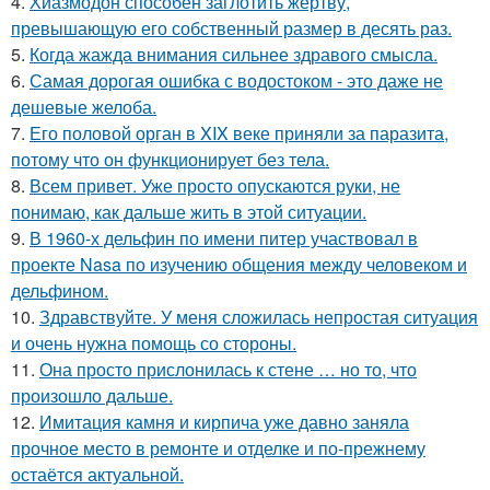
4.
Хиазмодон способен заглотить жертву,
превышающую его собственный размер в десять раз.
5.
Когда жажда внимания сильнее здравого смысла.
6.
Самая дорогая ошибка с водостоком - это даже не
дешевые желоба.
7.
Его половой орган в XIX веке приняли за паразита,
потому что он функционирует без тела.
8.
Всем привет. Уже просто опускаются руки, не
понимаю, как дальше жить в этой ситуации.
9.
В 1960-х дельфин по имени питер участвовал в
проекте Nasa по изучению общения между человеком и
дельфином.
10.
Здравствуйте. У меня сложилась непростая ситуация
и очень нужна помощь со стороны.
11.
Она просто прислонилась к стене … но то, что
произошло дальше.
12.
Имитация камня и кирпича уже давно заняла
прочное место в ремонте и отделке и по-прежнему
остаётся актуальной.