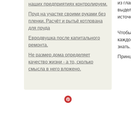
из гл
наших предприятиях контролируем.
выдел
Пруд на участке своими руками без
источ
пленки. Расчёт и рытьё котлована
для пруда
Чтобы
Евродвушка после капитального
каждо
ремонта.
знать.
Не размер дома определяет
Принц
качество жизни - а то, сколько
смысла в него вложено.