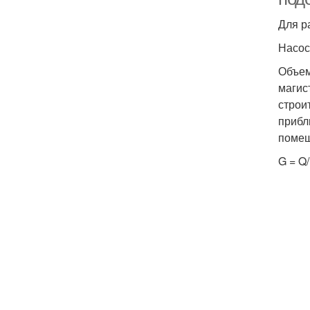
Для р
Насос
Объем
магис
строи
прибл
помещ
G = Q/