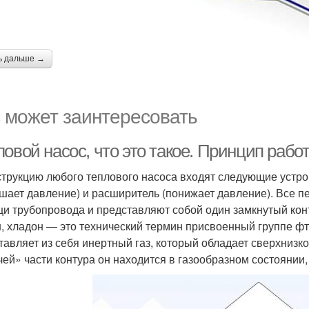
ь дальше →
 может заинтересовать
овой насос, что это такое. Принцип рабо
струкцию любого теплового насоса входят следующие устрой
шает давление) и расширитель (понижает давление). Все 
и трубопровода и представляют собой один замкнутый конту
, хладон — это технический термин присвоенный группе ф
тавляет из себя инертный газ, который обладает сверхнизк
чей» части контура он находится в газообразном состоянии,