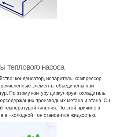
ты теплового насоса
ства: конденсатор, испаритель, компрессор
перечисленные элементы объединены при
р. По этому контуру циркулирует охладитель.
торсодержащих производных метана и этана. Он
ой температурой кипения. По этой причине в
 а в «холодной» он становится жидкостью.