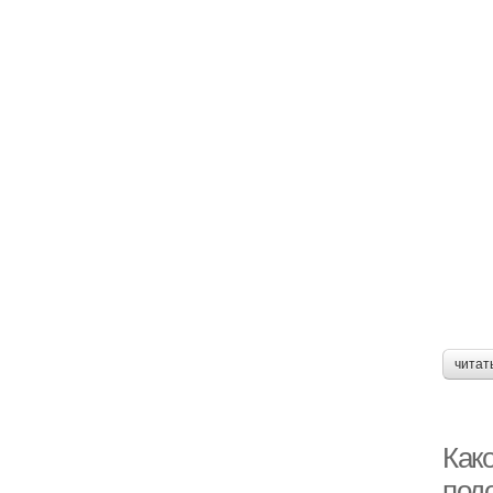
читат
Как
под