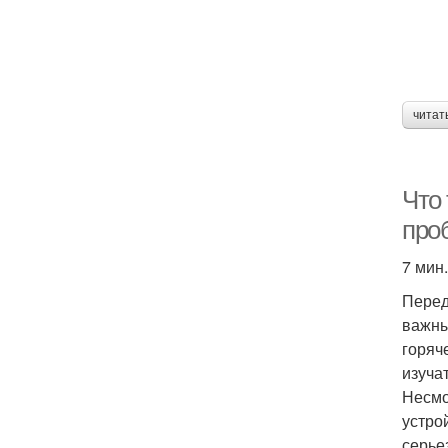
читат
Что
про
7 мин.
Перед
важны
горяч
изуча
Несмо
устро
серье