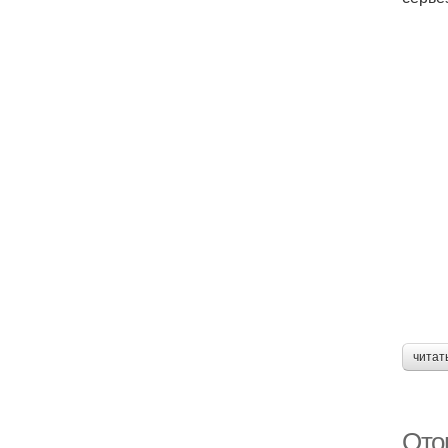
читат
Ото