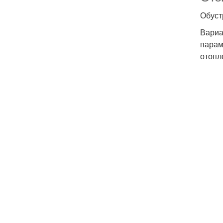
Обуст
Вариа
парам
отопл