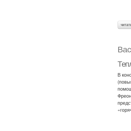
читат
Вас
Тепл
В кон
(повы
помощ
Фреон
предс
«горя