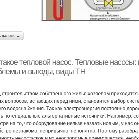
ь дальше →
 такое тепловой насос. Тепловые насосы:
блемы и выгоды, виды ТН
 строительством собственного жилья хозяевам приходится
х вопросов, встающих перед ними, становится выбор сист
его водоснабжения. Так как электроэнергия постоянно доро
ть потенциальные альтернативные источники. Например, со
тря на то, что оборудование нельзя назвать новым, у нас о
йство незнакомо, непривычно, непонятно. Поэтому разобрат
зность недостатков и их неоспоримые преимущества, необ