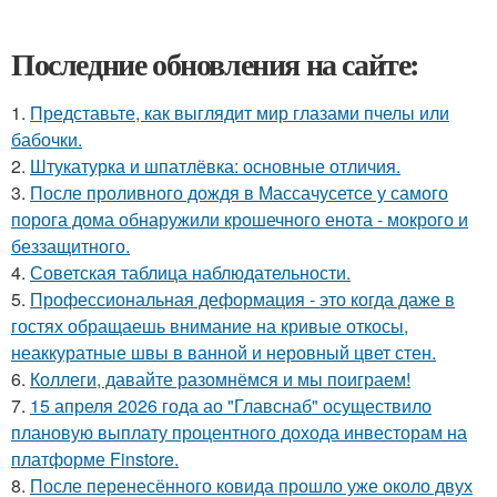
Последние обновления на сайте:
1.
Представьте, как выглядит мир глазами пчелы или
бабочки.
2.
Штукатурка и шпатлёвка: основные отличия.
3.
После проливного дождя в Массачусетсе у самого
порога дома обнаружили крошечного енота - мокрого и
беззащитного.
4.
Советская таблица наблюдательности.
5.
Профессиональная деформация - это когда даже в
гостях обращаешь внимание на кривые откосы,
неаккуратные швы в ванной и неровный цвет стен.
6.
Коллеги, давайте разомнёмся и мы поиграем!
7.
15 апреля 2026 года ао "Главснаб" осуществило
плановую выплату процентного дохода инвесторам на
платформе Finstore.
8.
После перенесённого ковида прошло уже около двух