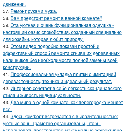
движении.
37.
Ремонт руками мужа.
38.
Вам предстоит ремонт в ванной комнате?
39.
Эта уютная и очень функциональная однушка -
настоящий оазис спокойствия, созданный специально
для хозяйки, которая любит природу.
40.
Этом видео подробно показан простой и
эффективный способ ремонта сгнивших деревянных
наличников без необходимости полной замены всей
конструкции.
41.
Профессиональная укладка плитки с имитацией
дерева: точность, техника и идеальный результат.
42.
Интерьер сочетает в себе лёгкость скандинавского
стиля и живость индивидуальности.
43.
Два мира в одной комнате: как перегородка меняет
всё.
44.
Здесь комфорт встречается с выразительностью:
уютные зоны грамотно организованы, чтобы
использовать пространство максимально эффективно.