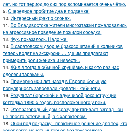
лет, но тот период до сих пор вспоминается очень чётко.
9.
Очередное пробитие дна в подземке!
10.
Интересный факт о слонах.
11.
Во Владивостоке жители многоэтажки пожаловались
на агрессивное поведение пожилой соседки.
12.
Фух, показалось. Надо же.
13.
В саратовском дворце бракосочетаний школьников
теперь водят на экскурсии … где им предлагают
примерить роли жениха и невесты.
14.
Жил я тогда в обычной хрущёвке, и как-то раз нас
одолели тараканы.
15.
Примерно 600 лет назад в Европе большую
популярность завоевали кровати - кабинеты.
16.
Результат бережной и вдумчивой реконструкции
коттеджа 1890-х годов, расположенного у реки.
17.
Этот загородный дом сразу притягивает взгляд - он
не просто эстетичный, а с характером.
18.
Обои под покраску - практичное решение для тех, кто
хочет легко менять интерьер без трудоёмкого