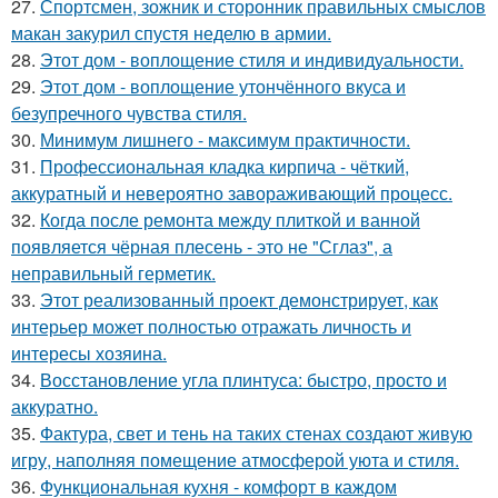
27.
Спортсмен, зожник и сторонник правильных смыслов
макан закурил спустя неделю в армии.
28.
Этот дом - воплощение стиля и индивидуальности.
29.
Этот дом - воплощение утончённого вкуса и
безупречного чувства стиля.
30.
Минимум лишнего - максимум практичности.
31.
Профессиональная кладка кирпича - чёткий,
аккуратный и невероятно завораживающий процесс.
32.
Когда после ремонта между плиткой и ванной
появляется чёрная плесень - это не "Сглаз", а
неправильный герметик.
33.
Этот реализованный проект демонстрирует, как
интерьер может полностью отражать личность и
интересы хозяина.
34.
Восстановление угла плинтуса: быстро, просто и
аккуратно.
35.
Фактура, свет и тень на таких стенах создают живую
игру, наполняя помещение атмосферой уюта и стиля.
36.
Функциональная кухня - комфорт в каждом