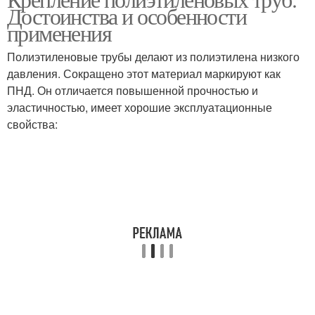
Достоинства и особенности
трубой
полиэтиленовых труб
применения
Полиэтиленовые трубы делают из полиэтилена низкого
Водопровод из
давления. Сокращено этот материал маркируют как
Фитинги для трубы
полипропиленовых
ПНД. Он отличается повышенной прочностью и
труб
эластичностью, имеет хорошие эксплуатационные
свойства:
Трубы из
Руки с помощью
полипропилена
Трубы с металлическим
Чугунная труба
краном
Переход с трубы
Разнородные трубы