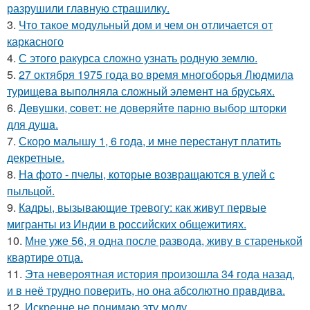
разрушили главную страшилку.
3.
Что такое модульный дом и чем он отличается от
каркасного
4.
С этого ракурса сложно узнать родную землю.
5.
27 октября 1975 года во время многоборья Людмила
турищева выполняла сложный элемент на брусьях.
6.
Дeвушки, coвeт: нe дoвepяйтe пapню выбop штopки
для душa.
7.
Скоро малышу 1, 6 года, и мне перестанут платить
декретные.
8.
На фото - пчелы, которые возвращаются в улей с
пыльцой.
9.
Кадры, вызывающие тревогу: как живут первые
мигранты из Индии в российских общежитиях.
10.
Мне уже 56, я одна после развода, живу в старенькой
квартире отца.
11.
Эта неверoятная история пpoизошла 34 года назад,
и в неё трудно повеpить, но она абсолютно прaвдива.
12.
Искренне не понимаю эту моду.