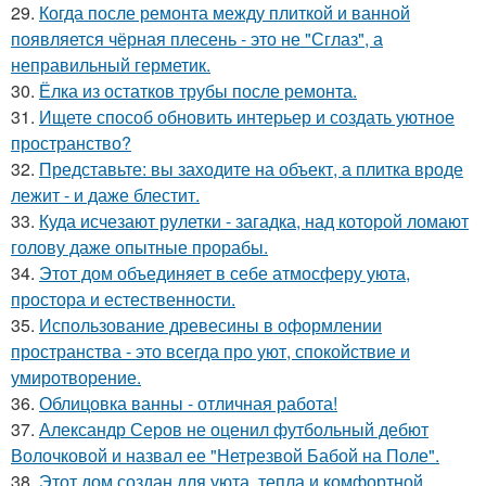
29.
Когда после ремонта между плиткой и ванной
появляется чёрная плесень - это не "Сглаз", а
неправильный герметик.
30.
Ёлка из остатков трубы после ремонта.
31.
Ищете способ обновить интерьер и создать уютное
пространство?
32.
Представьте: вы заходите на объект, а плитка вроде
лежит - и даже блестит.
33.
Куда исчезают рулетки - загадка, над которой ломают
голову даже опытные прорабы.
34.
Этот дом объединяет в себе атмосферу уюта,
простора и естественности.
35.
Использование древесины в оформлении
пространства - это всегда про уют, спокойствие и
умиротворение.
36.
Облицовка ванны - отличная работа!
37.
Александр Серов не оценил футбольный дебют
Волочковой и назвал ее "Нетрезвой Бабой на Поле".
38.
Этот дом создан для уюта, тепла и комфортной