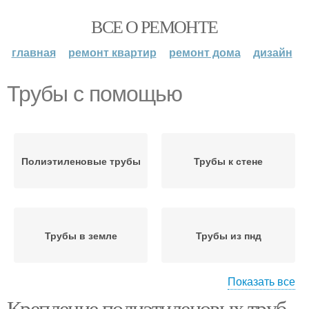
ВСЕ О РЕМОНТЕ
главная
ремонт квартир
ремонт дома
дизайн
Трубы с помощью
Полиэтиленовые трубы
Трубы к стене
Трубы в земле
Трубы из пнд
Показать все
Крепление полиэтиленовых труб.
Пнд с металлической
Фитинги для