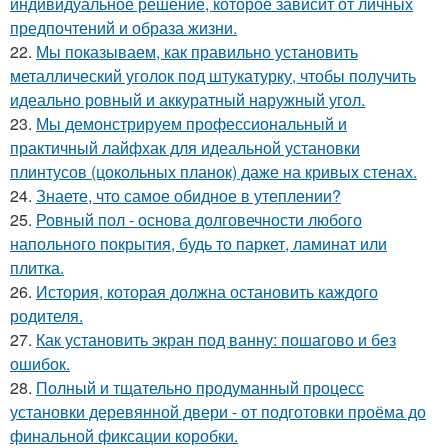
индивидуальное решение, которое зависит от личных
предпочтений и образа жизни.
22.
Мы показываем, как правильно установить
металлический уголок под штукатурку, чтобы получить
идеально ровный и аккуратный наружный угол.
23.
Мы демонстрируем профессиональный и
практичный лайфхак для идеальной установки
плинтусов (цокольных планок) даже на кривых стенах.
24.
Знаете, что самое обидное в утеплении?
25.
Ровный пол - основа долговечности любого
напольного покрытия, будь то паркет, ламинат или
плитка.
26.
История, которая должна остановить каждого
родителя.
27.
Как установить экран под ванну: пошагово и без
ошибок.
28.
Полный и тщательно продуманный процесс
установки деревянной двери - от подготовки проёма до
финальной фиксации коробки.