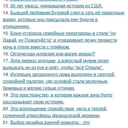
13.
20 лет ужаса: чудовищная история из США.
14.
Бывший любовник Бузовой слил в сеть её пикантные
видео, которые она присылала ему будучи в
отношениях.
15.
Боня устроила семейные переговоры в стиле "ну
Давай, ну Пожалуйста" и уговаривает дочку провести
ночь в отеле вместе с пляйном.
16.
Оптическая иллюзия или магия зеркал?
17.
Дети держат игрушки, а взрослый мужик лезет
вырывать их из рук и орёт, чтобы "всё Отдали".
18.
Интерьер загородного дома выполнен в светлой,
спокойной палитре, где основой стали молочные,
бежевые и мягкие серые оттенки.
19.
Это пространство, в котором каждая зона будто
рассказывает свою историю.
20.
Это воплощение спокойствия, уюта и теплой,
солнечной атмосферы французской деревни.
21.
Выбор дизайна ванной комнаты - это