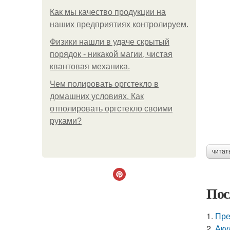
Как мы качество продукции на
наших предприятиях контролируем.
Физики нашли в удаче скрытый
порядок - никакой магии, чистая
квантовая механика.
Чем полировать оргстекло в
домашних условиях. Как
отполировать оргстекло своими
руками?
читат
Пос
1.
Пре
2.
Аку