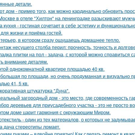
янные детали.
от дом - пример того, как можно кардинально обновить про
Москве в отеле "Хилтон" на ленинградке разыскивают мужч
а кухня - гостиная сочетает в себе эстетику и функциональ
 для жизни и приёма гостей.
терьер, в котором сразу ощущаешь домашнее тепло.
нтаж несущего столба перил: прочность, точность и долгове
ладка плитки на пол - задача, с которой можно справиться с
ть внимание деталям.
этой однокомнатной квартире площадью 40 кв.
большая по площади, но очень продуманная и визуально пр
дью 41, 5 кв.
коративная штукатурка "Дуна".
еальный загородный дом - это место, где современность га
бор деревьев для приусадебного участка - это не просто во
этом доме царит гармония с окружающим Миром.
отекстиль - один из тех материалов, о которых не задумывае
а дача стереотипы ломает.
оими руками – вдвойне приятно! Как сделать ремонт в ква