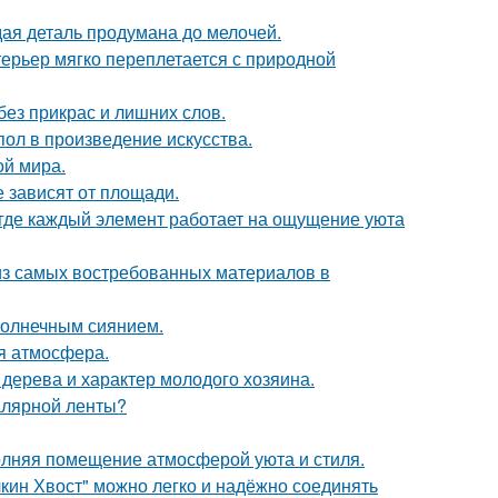
ая деталь продумана до мелочей.
ерьер мягко переплетается с природной
ез прикрас и лишних слов.
ол в произведение искусства.
ой мира.
е зависят от площади.
 где каждый элемент работает на ощущение уюта
из самых востребованных материалов в
солнечным сиянием.
ая атмосфера.
 дерева и характер молодого хозяина.
малярной ленты?
аполняя помещение атмосферой уюта и стиля.
кин Хвост" можно легко и надёжно соединять