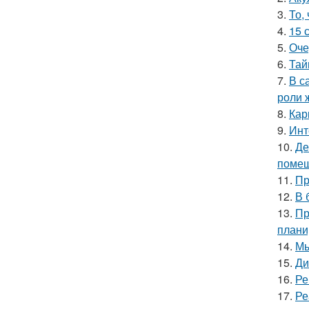
3.
То,
4.
15 
5.
Оче
6.
Тай
7.
В с
роли 
8.
Кар
9.
Инт
10.
Де
помещ
11.
Пр
12.
В 
13.
Пр
плани
14.
Мы
15.
Ди
16.
Ре
17.
Ре