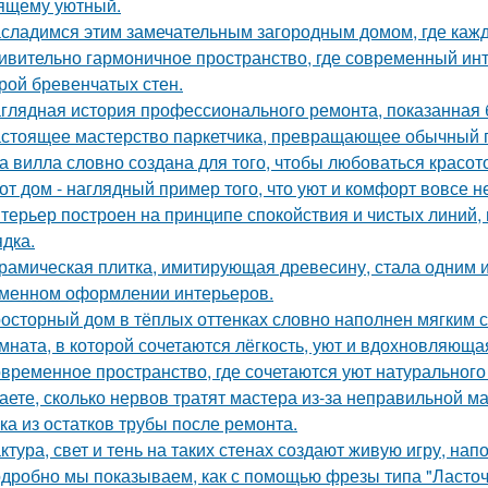
ящему уютный.
сладимся этим замечательным загородным домом, где кажд
ивительно гармоничное пространство, где современный инт
рой бревенчатых стен.
глядная история профессионального ремонта, показанная б
стоящее мастерство паркетчика, превращающее обычный п
а вилла словно создана для того, чтобы любоваться красот
от дом - наглядный пример того, что уют и комфорт вовсе н
терьер построен на принципе спокойствия и чистых линий,
ядка.
рамическая плитка, имитирующая древесину, стала одним 
менном оформлении интерьеров.
осторный дом в тёплых оттенках словно наполнен мягким 
мната, в которой сочетаются лёгкость, уют и вдохновляющ
временное пространство, где сочетаются уют натурального
аете, сколько нервов тратят мастера из-за неправильной 
ка из остатков трубы после ремонта.
ктура, свет и тень на таких стенах создают живую игру, н
дробно мы показываем, как с помощью фрезы типа "Ласточ