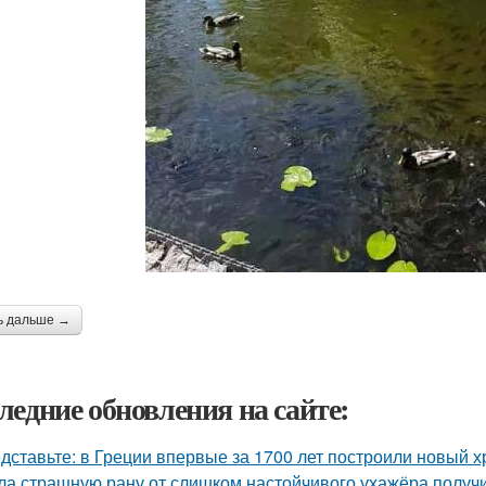
ь дальше →
ледние обновления на сайте:
дставьте: в Греции впервые за 1700 лет построили новый 
ла страшную рану от слишком настойчивого ухажёра получ