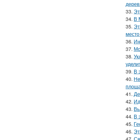
дерев
33.
Эт
34.
В 
35.
Эт
место
36.
Ин
37.
Мо
38.
Ук
удели
39.
В 
40.
Не
площа
41.
Де
42.
Ид
43.
Вы
44.
В 
45.
Ге
46.
Эт
47.
Св