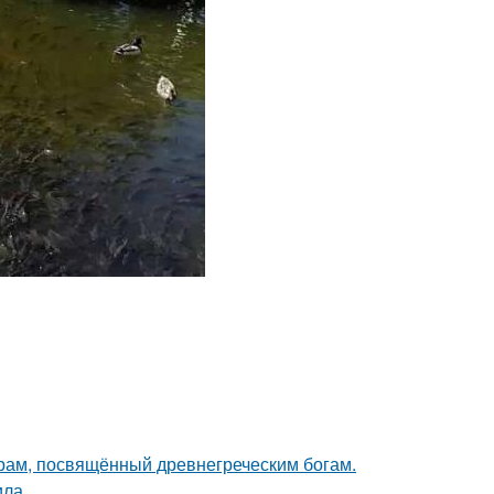
храм, посвящённый древнегреческим богам.
ила.