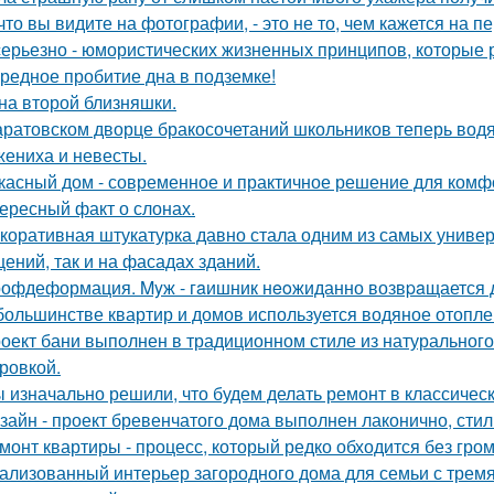
 что вы видите на фотографии, - это не то, чем кажется на п
серьезно - юмористических жизненных принципов, которые 
редное пробитие дна в подземке!
на второй близняшки.
аратовском дворце бракосочетаний школьников теперь водя
жениха и невесты.
касный дом - современное и практичное решение для комф
ересный факт о слонах.
коративная штукатурка давно стала одним из самых униве
ений, так и на фасадах зданий.
офдеформация. Myж - гaишник нeoжиданно возвpaщается до
большинстве квартир и домов используется водяное отопле
оект бани выполнен в традиционном стиле из натурального
ровкой.
 изначально решили, что будем делать ремонт в классическ
зайн - проект бревенчатого дома выполнен лаконично, сти
монт квартиры - процесс, который редко обходится без гром
ализованный интерьер загородного дома для семьи с тремя