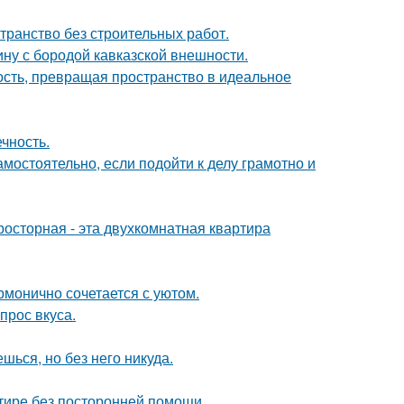
странство без строительных работ.
ину с бородой кавказской внешности.
ность, превращая пространство в идеальное
чность.
амостоятельно, если подойти к делу грамотно и
осторная - эта двухкомнатная квартира
рмонично сочетается с уютом.
прос вкуса.
шься, но без него никуда.
ртире без посторонней помощи