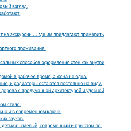
ервый взгляд.
работают:
т на экскурсии … где им предлагают примерить
ортного проживания.
рсальных способов оформления стен как внутри
мой в рабочее время, а жена не одна.
ние, и радиаторы остаются постоянно на виду.
 дерева с продуманной архитектурой и удобной
ом стиле.
льно и в современном ключе.
ких звуков.
 детьми - смелый, современный и при этом по-