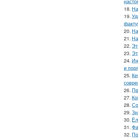
насто
18.
На
19.
Уд
факту
20.
На
21.
На
22.
Эт
23.
Эт
24.
Ин
и пор
25.
Ке
совре
26.
Пр
27.
Ко
28.
Со
29.
Зн
30.
Ёл
31.
Фа
32.
По