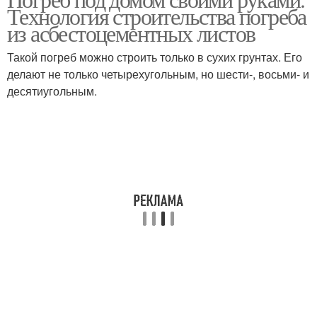
Земляной погреб
Дешевый погреб
Технология строительства погреба
из асбестоцементных листов
Такой погреб можно строить только в сухих грунтах. Его
делают не только четырехугольным, но шести-, восьми- и
Погреб из пластика
десятиугольным.