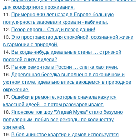
для комфортного проживания.
11.
Примерно 600 лет назад в Европе большую
популярность завоевали кровати - кабинеты.
12.
Позор европы. Стыд и позор дании!
13.
Это пространство для спокойной, осознанной жизни
в гармонии с природой.
14.
Вы когда-нибудь идеальные стены … с грязной
полосой снизу видели?
15.
Рынок ремонтов в России … слегка хаотичен.
16.
Деревянная беседка выполнена в лаконичном и
уютном стиле, идеально вписывающемся в природное
окружение.
17.
Ошибки в ремонте, которые сначала кажутся
классной идеей - а потом разочаровывают.
18.
Японское ток шоу "Угaдaй Мужa" стaло безумно
популярным, побив все рекорды по количеству
зрителей.
19.
В большинстве квартир и домов используется