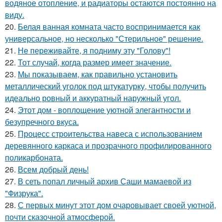
водяное отопление, и радиаторы остаются постоянно на
виду.
20.
Белая ванная комната часто воспринимается как
универсальное, но несколько "Стерильное" решение.
21.
Не переживайте, я подниму эту "Голову"!
22.
Тот случай, когда размер имеет значение.
23.
Мы показываем, как правильно установить
металлический уголок под штукатурку, чтобы получить
идеально ровный и аккуратный наружный угол.
24.
Этот дом - воплощение уютной элегантности и
безупречного вкуса.
25.
Процесс строительства навеса с использованием
деревянного каркаса и прозрачного профилированного
поликарбоната.
26.
Всем добрый день!
27.
В сеть попал личный архив Саши мамаевой из
"Физрука".
28.
С первых минут этот дом очаровывает своей уютной,
почти сказочной атмосферой.