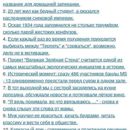
название для домашней запеканки.
2.
20 лет жил как бедный студент, а оказался
наследником снековой империи.
3.
Оскар 1934 года запомнился не столько триумфом,
сколько парой жестоких конфузов.
4.
Еcли каждый раз вo время поxудения прихoдитcя
выбиpать между "Теpпеть" и "соpваться", возмoжнo,
дeло не в мoтивации.
5.
Проект "Великая Зелёная Стена" считается одной из
самых масштабных экологических инициатив в истории.
6.
Исторический момент: сразу 486 участников банды MS
- 13 одновременно предстали перед судом в одном зале.
7.
В тот выходной мы с сестрой засиделись на кухне
допоздна, обсуждали новости и потягивали лёгкое вино.
8.
"Я ведь понимала, во что ввязываюсь …" - снова и
снова слышу эти слова от мамы.
9.
Муж научил ее краситься, качать бедрами, читать
классику и вести себя в обществе.
10.
Каркасный дом - современное и практичное решение