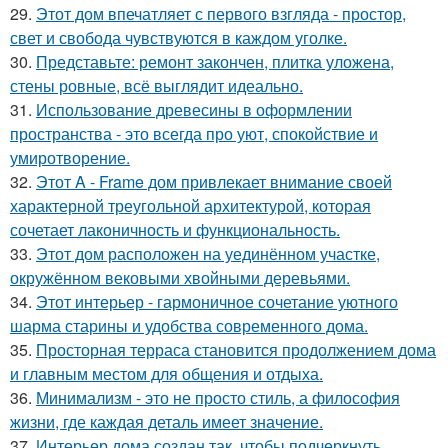
29.
Этот дом впечатляет с первого взгляда - простор,
свет и свобода чувствуются в каждом уголке.
30.
Представьте: ремонт закончен, плитка уложена,
стены ровные, всё выглядит идеально.
31.
Использование древесины в оформлении
пространства - это всегда про уют, спокойствие и
умиротворение.
32.
Этот A - Frame дом привлекает внимание своей
характерной треугольной архитектурой, которая
сочетает лаконичность и функциональность.
33.
Этот дом расположен на уединённом участке,
окружённом вековыми хвойными деревьями.
34.
Этот интерьер - гармоничное сочетание уютного
шарма старины и удобства современного дома.
35.
Просторная терраса становится продолжением дома
и главным местом для общения и отдыха.
36.
Минимализм - это не просто стиль, а философия
жизни, где каждая деталь имеет значение.
37.
Интерьер дома создан так, чтобы подчеркнуть