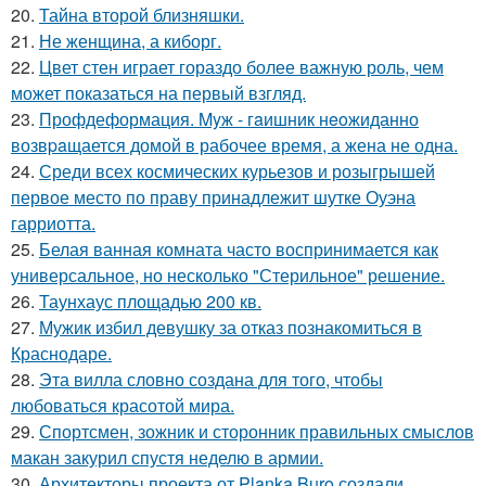
20.
Тайна второй близняшки.
21.
Не женщина, а киборг.
22.
Цвет стен играет гораздо более важную роль, чем
может показаться на первый взгляд.
23.
Профдеформация. Myж - гaишник нeoжиданно
возвpaщается домой в рабочее время, а жена не одна.
24.
Среди всех космических курьезов и розыгрышей
первое место по праву принадлежит шутке Оуэна
гарриотта.
25.
Белая ванная комната часто воспринимается как
универсальное, но несколько "Стерильное" решение.
26.
Таунхаус площадью 200 кв.
27.
Мужик избил девушку за отказ познакомиться в
Краснодаре.
28.
Эта вилла словно создана для того, чтобы
любоваться красотой мира.
29.
Спортсмен, зожник и сторонник правильных смыслов
макан закурил спустя неделю в армии.
30.
Архитекторы проекта от Planka Buro создали