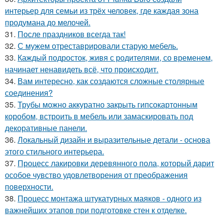
интерьер для семьи из трёх человек, где каждая зона
продумана до мелочей.
31.
После праздников всегда так!
32.
С мужем отреставрировали старую мебель.
33.
Каждый подросток, живя с родителями, со временем,
начинает ненавидеть всё, что происходит.
34.
Вам интересно, как создаются сложные столярные
соединения?
35.
Трубы можно аккуратно закрыть гипсокартонным
коробом, встроить в мебель или замаскировать под
декоративные панели.
36.
Локальный дизайн и выразительные детали - основа
этого стильного интерьера.
37.
Процесс лакировки деревянного пола, который дарит
особое чувство удовлетворения от преображения
поверхности.
38.
Процесс монтажа штукатурных маяков - одного из
важнейших этапов при подготовке стен к отделке.