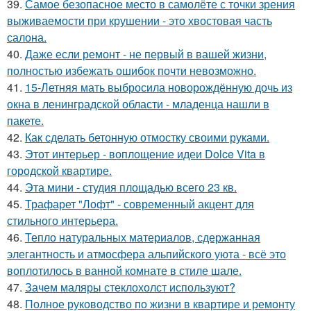
39.
Самое безопасное место в самолёте с точки зрения
выживаемости при крушении - это хвостовая часть
салона.
40.
Даже если ремонт - не первый в вашей жизни,
полностью избежать ошибок почти невозможно.
41.
15-Летняя мать выбросила новорождённую дочь из
окна в ленинградской области - младенца нашли в
пакете.
42.
Как сделать бетонную отмостку своими руками.
43.
Этот интерьер - воплощение идеи Dolce Vita в
городской квартире.
44.
Эта мини - студия площадью всего 23 кв.
45.
Трафарет "Лофт" - современный акцент для
стильного интерьера.
46.
Тепло натуральных материалов, сдержанная
элегантность и атмосфера альпийского уюта - всё это
воплотилось в ванной комнате в стиле шале.
47.
Зачем маляры стеклохолст используют?
48.
Полное руководство по жизни в квартире и ремонту