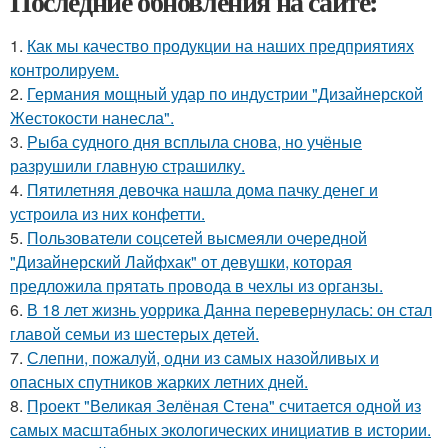
Последние обновления на сайте:
1.
Как мы качество продукции на наших предприятиях
контролируем.
2.
Германия мощный удар по индустрии "Дизайнерской
Жестокости нанесла".
3.
Рыба судного дня всплыла снова, но учёные
разрушили главную страшилку.
4.
Пятилетняя девочка нашла дома пачку денег и
устроила из них конфетти.
5.
Пользователи соцсетей высмеяли очередной
"Дизайнерский Лайфхак" от девушки, которая
предложила прятать провода в чехлы из органзы.
6.
В 18 лет жизнь уоррика Данна перевернулась: он стал
главой семьи из шестерых детей.
7.
Слепни, пожалуй, одни из самых назойливых и
опасных спутников жарких летних дней.
8.
Проект "Великая Зелёная Стена" считается одной из
самых масштабных экологических инициатив в истории.