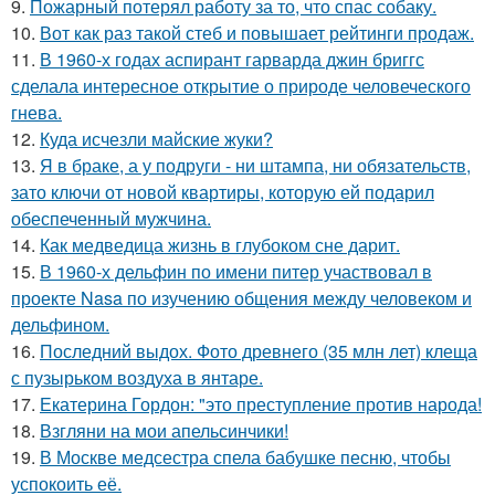
9.
Пожарный потерял работу за то, что спас собаку.
10.
Вот как раз такой стеб и повышает рейтинги продаж.
11.
В 1960-х годах аспирант гарварда джин бриггс
сделала интересное открытие о природе человеческого
гнева.
12.
Куда исчезли майские жуки?
13.
Я в браке, а у подруги - ни штампа, ни обязательств,
зато ключи от новой квартиры, которую ей подарил
обеспеченный мужчина.
14.
Как медведица жизнь в глубоком сне дарит.
15.
В 1960-х дельфин по имени питер участвовал в
проекте Nasa по изучению общения между человеком и
дельфином.
16.
Последний выдох. Фото древнего (35 млн лет) клеща
с пузырьком воздуха в янтаре.
17.
Екатерина Гордон: "это преступление против народа!
18.
Взгляни на мои апельсинчики!
19.
В Москве медсестра спела бабушке песню, чтобы
успокоить её.