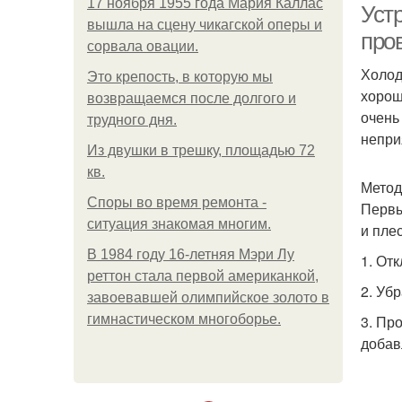
17 ноября 1955 года Мария Каллас
Уст
вышла на сцену чикагской оперы и
про
сорвала овации.
Холод
Это крепость, в которую мы
хорош
возвращаемся после долгого и
очень
трудного дня.
непри
Из двушки в трешку, площадью 72
кв.
Метод
Споры во время ремонта -
Первы
ситуация знакомая многим.
и пле
В 1984 году 16-летняя Мэри Лу
1. От
реттон стала первой американкой,
2. Уб
завоевавшей олимпийское золото в
гимнастическом многоборье.
3. Пр
добав