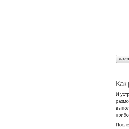
читат
Как
И уст
размо
выпол
прибор
После