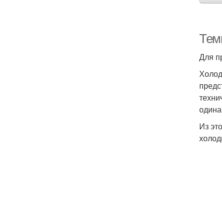
Тем
Для п
Холод
предс
техни
одина
Из эт
холод