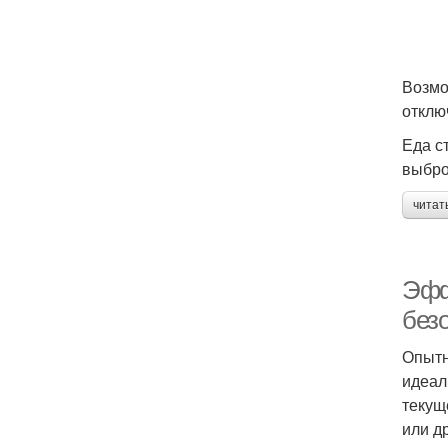
Возмо
отклю
Еда с
выбро
читат
Эфф
безо
Опытн
идеал
текущ
или д