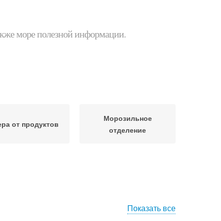
 также море полезной информации.
Морозильное
ра от продуктов
отделение
Показать все