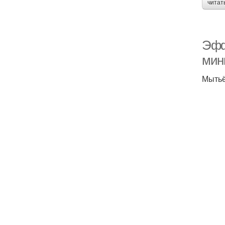
читат
Эфф
мин
Мытьё