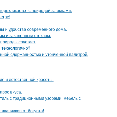
перекликается с природой за окнами.
етре!
ны и удобства современного дома.
ым и закаленным стеклом.
природы сочетает.
и технологично?
нной сдержанностью и утончённой палитрой.
ия и естественной красоты.
прос вкуса.
стиль с традиционными узорами, мебель с
таканчиков от йогурта!