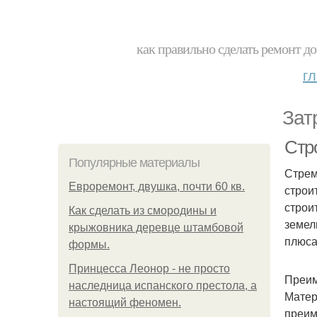
как правильно сделать ремонт до
г
Зат
Стр
Популярные материалы
Стрем
Евроремонт, двушка, почти 60 кв.
строи
строи
Как сделать из смородины и
земел
крыжовника деревце штамбовой
плюса
формы.
Принцесса Леонор - не просто
Преим
наследница испанского престола, а
Матер
настоящий феномен.
преим