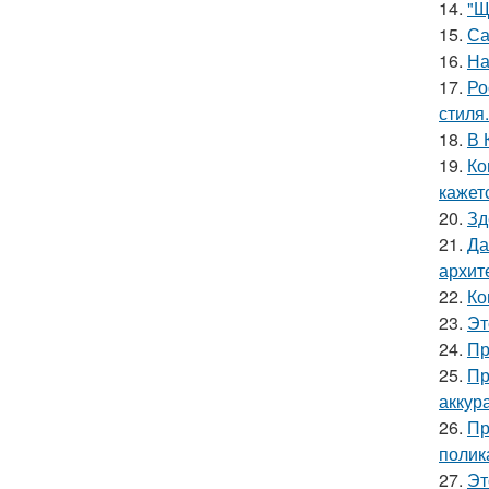
14.
"Щ
15.
Са
16.
На
17.
Ро
стиля.
18.
В 
19.
Ко
кажет
20.
Зд
21.
Да
архит
22.
Ко
23.
Эт
24.
Пр
25.
Пр
аккур
26.
Пр
полик
27.
Эт