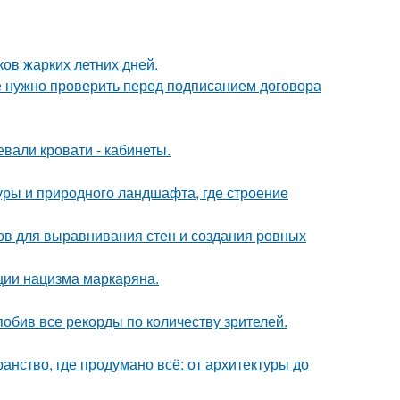
ов жарких летних дней.
ые нужно проверить перед подписанием договора
вали кровати - кабинеты.
туры и природного ландшафта, где строение
ов для выравнивания стен и создания ровных
ции нацизма маркаряна.
обив все рекорды по количеству зрителей.
нство, где продумано всё: от архитектуры до