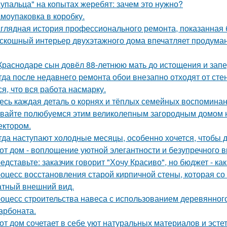
упальца" на копытах жеребят: зачем это нужно?
моупаковка в коробку.
глядная история профессионального ремонта, показанная б
скошный интерьер двухэтажного дома впечатляет продума
Краснодаре сын довёл 88-летнюю мать до истощения и запер
гда после недавнего ремонта обои внезапно отходят от сте
ся, что вся работа насмарку.
есь каждая деталь о корнях и тёплых семейных воспомина
вайте полюбуемся этим великолепным загородным домом н
ектором.
гда наступают холодные месяцы, особенно хочется, чтобы 
от дом - воплощение уютной элегантности и безупречного в
едставьте: заказчик говорит "Хочу Красиво", но бюджет - ка
оцесс восстановления старой кирпичной стены, которая со
атный внешний вид.
оцесс строительства навеса с использованием деревянног
арбоната.
от дом сочетает в себе уют натуральных материалов и эсте