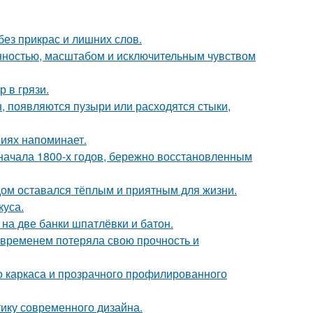
ез прикрас и лишних слов.
нностью, масштабом и исключительным чувством
 в грязи.
н, появляются пузыри или расходятся стыки,
ниях напоминает.
ачала 1800-х годов, бережно восстановленным
дом оставался тёплым и приятным для жизни.
куса.
к на две банки шпатлёвки и батон.
 временем потеряла свою прочность и
о каркаса и прозрачного профилированного
тику современного дизайна.