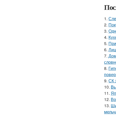
Пос
1.
Сле
2.
Пок
3.
Одн
4.
Кух
5.
При
6.
Лиц
7.
Дом
словн
8.
Гип
повер
9.
СК 
10.
Bы
11.
Яп
12.
Во
13.
Ши
мельч