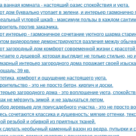
а ванная комната - настоящий оазис спокойствия и уюта.
от дом буквально утопает в зелени, и интерьер гармонично 
еальный угловой шкаф - максимум пользы в каждом сантим
роитель против заказчика.
от интерьер - гармоничное сочетание уютного шарма стари
этом видеоролике демонстрируются различия между обычн
от загородный дом комфорт современной жизни с красотой 
чтаете о душевой, которая выглядит не только стильно, но 
карный интерьер загородного дома поражает своей изыска
ощадь: 39 кв.
тетика, комфорт и ощущение настоящего уюта.
роительство - это не просто бетон, кирпич и доски.
терьер загородного дома - это воплощение уюта, спокойств
как не мёрзнуть зимой, и не задыхаться летом.
бор деревьев для приусадебного участка - это не просто во
есь сочетаются классика и душевность: мягкие оттенки, тек
ой резьбой и обивкой из приятных тканей.
к сделать необычный каменный вазон из ведра, пупырки и с
чего начать ремонт квартиры: пошаговая инструкция