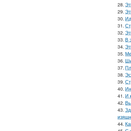
28.
Эт
29.
Эт
30.
Ид
31.
Ст
32.
Эт
33.
В 
34.
Эт
35.
Ме
36.
Ши
37.
Пл
38.
Эс
39.
Ст
40.
Ин
41.
И 
42.
Вы
43.
Зд
изящн
44.
Ка
45.
С 