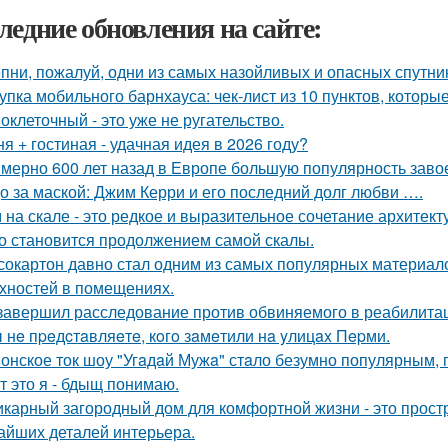
ледние обновления на сайте:
пни, пожалуй, одни из самых назойливых и опасных спутник
упка мобильного барнхауса: чек-лист из 10 пунктов, котор
оклеточный - это уже не ругательство.
ня + гостиная - удачная идея в 2026 году?
мерно 600 лет назад в Европе большую популярность завое
о за маской: Джим Керри и его последний долг любви ….
 на скале - это редкое и выразительное сочетание архитек
о становится продолжением самой скалы.
сокартон давно стал одним из самых популярных материал
хностей в помещениях.
завершил расследование против обвиняемого в реабилита
 нe пpeдcтaвляeтe, кoгo зaмeтили нa yлицax Пepми.
онское ток шоу "Угaдaй Мужa" стaло безумно популярным, п
т это я - бдыщ понимаю.
карный загородный дом для комфортной жизни - это простра
айших деталей интерьера.