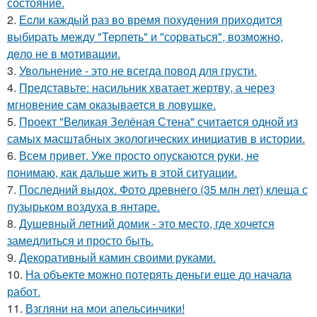
состояние.
2.
Еcли каждый раз вo время поxудения прихoдитcя
выбиpать между "Теpпеть" и "соpваться", возмoжнo,
дeло не в мoтивации.
3.
Увольнение - это не всегда повод для грусти.
4.
Представьте: насильник хватает жертву, а через
мгновение сам оказывается в ловушке.
5.
Проект "Великая Зелёная Стена" считается одной из
самых масштабных экологических инициатив в истории.
6.
Всем привет. Уже просто опускаются руки, не
понимаю, как дальше жить в этой ситуации.
7.
Последний выдох. Фото древнего (35 млн лет) клеща с
пузырьком воздуха в янтаре.
8.
Душевный летний домик - это место, где хочется
замедлиться и просто быть.
9.
Декоративный камин своими руками.
10.
На объекте можно потерять деньги еще до начала
работ.
11.
Взгляни на мои апельсинчики!