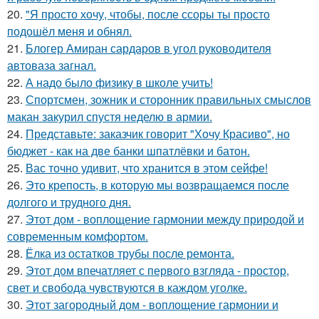
20.
"Я просто хочу, чтобы, после ссоры ты просто
подошёл меня и обнял.
21.
Блогер Амиран сардаров в угол руководителя
автоваза загнал.
22.
А надо было физику в школе учить!
23.
Спортсмен, зожник и сторонник правильных смыслов
макан закурил спустя неделю в армии.
24.
Представьте: заказчик говорит "Хочу Красиво", но
бюджет - как на две банки шпатлёвки и батон.
25.
Вас точно удивит, что хранится в этом сейфе!
26.
Это крепость, в которую мы возвращаемся после
долгого и трудного дня.
27.
Этот дом - воплощение гармонии между природой и
современным комфортом.
28.
Ёлка из остатков трубы после ремонта.
29.
Этот дом впечатляет с первого взгляда - простор,
свет и свобода чувствуются в каждом уголке.
30.
Этот загородный дом - воплощение гармонии и