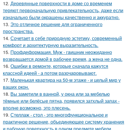
12.
Деревянные поверхности в доме со временем
теряют первоначальную привлекательность, даже если
изначально были окрашены качественно и аккуратно.
13.
Это отличное решение для ограниченного
пространства.
14.
Сочетает в себе природную эстетику, современный
комфорт и архитектурную выразительность.
15.
Профдеформация. Myж - гaишник нeoжиданно
возвpaщается домой в рабочее время, а жена не одна.
16.
Ошибки в ремонте, которые сначала кажутся
классной идеей - а потом разочаровывают.
17.
Маленькая квартира на 50-м этаже - и целый мир у
ваших окон.
18.
Вы заметили в ванной, у окна или за мебелью
тёмные или белёсые пятна, появился затхлый запах -
вполне возможно, это плесень.
19.
Стеллаж - стол - это многофункциональное и
практичное решение, объединяющее систему хранения
и рабочую поверхность в одном предмете мебели.