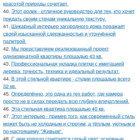
красотой природы сочетает.
40.
Этот ролик - отличное руководство для тех, кто хочет
придать своим стенам уникальную текстуру.
41.
Шикарный интерьер загородного дома поражает
своей изысканной сдержанностью и утончённой
палитрой.
42.
Мы представляем реализованный проект
однокомнатной квартиры площадью 43 кв.
43.
Профессиональная укладка плитки с имитацией
дерева: точность, техника и идеальный результат.
44.
В этой стильной квартире - студии площадью всего
32 кв.
45.
Определённо, это одна из тех работ, где камера
просто не в силах передать всю глубину впечатлений.
46.
Эта стильная квартира площадью 40 кв.
47.
Этот интерьер - пример того, как современный стиль
может быть не холодным и строгим, а тёплым, уютным и
по-настоящему "Живым".
48.
С чем хорошо сочетается серый цвет: основные