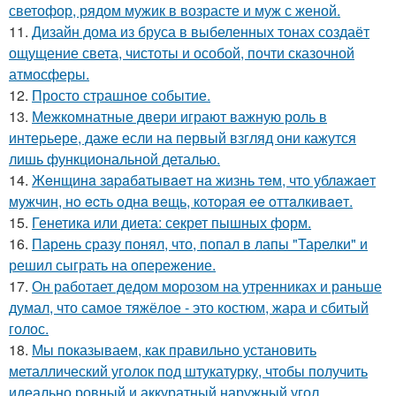
светофор, рядом мужик в возрасте и муж с женой.
11.
Дизайн дома из бруса в выбеленных тонах создаёт
ощущение света, чистоты и особой, почти сказочной
атмосферы.
12.
Просто страшное событие.
13.
Межкомнатные двери играют важную роль в
интерьере, даже если на первый взгляд они кажутся
лишь функциональной деталью.
14.
Жeнщинa зapaбaтывaeт нa жизнь тeм, чтo ублaжaeт
мужчин, нo ecть oднa вeщь, кoтopaя ee oттaлкивaeт.
15.
Генетика или диета: секрет пышных форм.
16.
Парень сразу понял, что, попал в лапы "Тарелки" и
решил сыграть на опережение.
17.
Он работает дедом морозом на утренниках и раньше
думал, что самое тяжёлое - это костюм, жара и сбитый
голос.
18.
Мы показываем, как правильно установить
металлический уголок под штукатурку, чтобы получить
идеально ровный и аккуратный наружный угол.