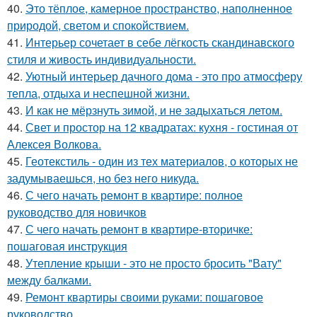
40.
Это тёплое, камерное пространство, наполненное
природой, светом и спокойствием.
41.
Интерьер сочетает в себе лёгкость скандинавского
стиля и живость индивидуальности.
42.
Уютный интерьер дачного дома - это про атмосферу
тепла, отдыха и неспешной жизни.
43.
И как не мёрзнуть зимой, и не задыхаться летом.
44.
Свет и простор на 12 квадратах: кухня - гостиная от
Алексея Волкова.
45.
Геотекстиль - один из тех материалов, о которых не
задумываешься, но без него никуда.
46.
С чего начать ремонт в квартире: полное
руководство для новичков
47.
С чего начать ремонт в квартире-вторичке:
пошаговая инструкция
48.
Утепление крыши - это не просто бросить "Вату"
между балками.
49.
Ремонт квартиры своими руками: пошаговое
руководство