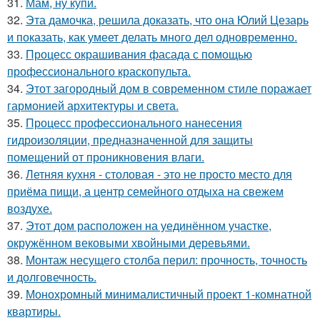
31.
Мам, ну купи.
32.
Эта дамочка, решила доказать, что она Юлий Цезарь
и показать, как умеет делать много дел одновременно.
33.
Процесс окрашивания фасада с помощью
профессионального краскопульта.
34.
Этот загородный дом в современном стиле поражает
гармонией архитектуры и света.
35.
Процесс профессионального нанесения
гидроизоляции, предназначенной для защиты
помещений от проникновения влаги.
36.
Летняя кухня - столовая - это не просто место для
приёма пищи, а центр семейного отдыха на свежем
воздухе.
37.
Этот дом расположен на уединённом участке,
окружённом вековыми хвойными деревьями.
38.
Монтаж несущего столба перил: прочность, точность
и долговечность.
39.
Монохромный минималистичный проект 1-комнатной
квартиры.