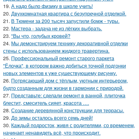
19.
А надо было физику в школе учить!
20.
Двухкомнатная квартира с безупречной отделкой.
21.
В Тюмени за 200 тысяч запустили бомж - туры.
22.
Мастера - задача не из лёгких выбрать.
23.
"Вы что, голубых кровей?
24.
Мы демонстрируем технику декоративной отделки
стены с использованием жидкого травертина.
25.
Профессиональный ремонт старого паркета
"Ёлочка", в котором важно добиться точной подгонки
новых элементов к уже существующему рисунку.
26.
Потрясающий дом с тёплым, уютным интерьером,
будто созданным для жизни в гармонии с природой.
27.
Представьте: сделали ремонт в ванной, плиточка
блестит, смеситель сияет, красота ….
28.
Создание деревянной конструкции для террасы.
29.
До зимы осталось всего семь дней!
30.
Каждый подросток, живя с родителями, со временем,
начинает ненавидеть всё, что происходит.