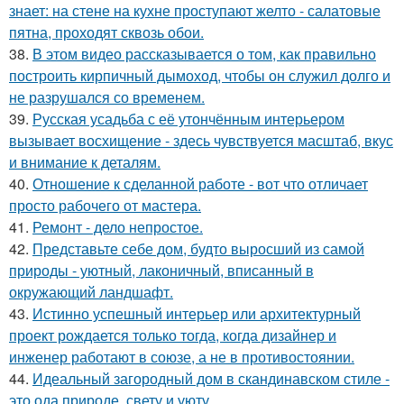
знает: на стене на кухне проступают желто - салатовые
пятна, проходят сквозь обои.
38.
В этом видео рассказывается о том, как правильно
построить кирпичный дымоход, чтобы он служил долго и
не разрушался со временем.
39.
Русская усадьба с её утончённым интерьером
вызывает восхищение - здесь чувствуется масштаб, вкус
и внимание к деталям.
40.
Отношение к сделанной работе - вот что отличает
просто рабочего от мастера.
41.
Ремонт - дело непростое.
42.
Представьте себе дом, будто выросший из самой
природы - уютный, лаконичный, вписанный в
окружающий ландшафт.
43.
Истинно успешный интерьер или архитектурный
проект рождается только тогда, когда дизайнер и
инженер работают в союзе, а не в противостоянии.
44.
Идеальный загородный дом в скандинавском стиле -
это ода природе, свету и уюту.