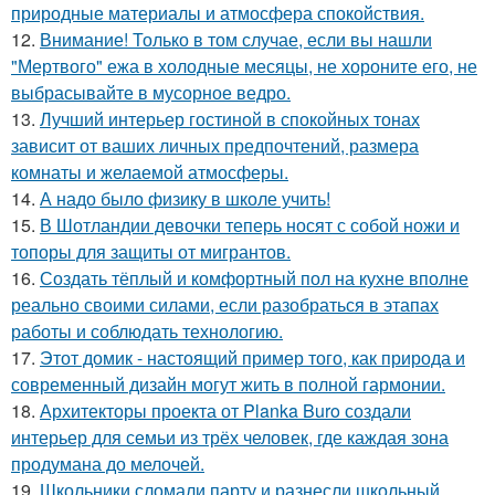
природные материалы и атмосфера спокойствия.
12.
Внимание! Только в том случае, если вы нашли
"Мертвого" ежа в холодные месяцы, не хороните его, не
выбрасывайте в мусорное ведро.
13.
Лучший интерьер гостиной в спокойных тонах
зависит от ваших личных предпочтений, размера
комнаты и желаемой атмосферы.
14.
А надо было физику в школе учить!
15.
В Шотландии девочки теперь носят с собой ножи и
топоры для защиты от мигрантов.
16.
Создать тёплый и комфортный пол на кухне вполне
реально своими силами, если разобраться в этапах
работы и соблюдать технологию.
17.
Этот домик - настоящий пример того, как природа и
современный дизайн могут жить в полной гармонии.
18.
Архитекторы проекта от Planka Buro создали
интерьер для семьи из трёх человек, где каждая зона
продумана до мелочей.
19.
Школьники сломали парту и разнесли школьный