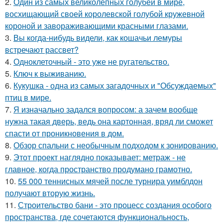
2.
Один из самых великолепных голубей в мире,
восхищающий своей королевской голубой кружевной
короной и завораживающими красными глазами.
3.
Вы когда-нибудь видели, как кошачьи лемуры
встречают рассвет?
4.
Одноклеточный - это уже не ругательство.
5.
Ключ к выживанию.
6.
Кукушка - одна из самых загадочных и "Обсуждаемых"
птиц в мире.
7.
Я изначально задался вопросом: а зачем вообще
нужна такая дверь, ведь она картонная, вряд ли сможет
спасти от проникновения в дом.
8.
Обзор спальни с необычным подходом к зонированию.
9.
Этот проект наглядно показывает: метраж - не
главное, когда пространство продумано грамотно.
10.
55 000 теннисных мячей после турнира уимблдон
получают вторую жизнь.
11.
Строительство бани - это процесс создания особого
пространства, где сочетаются функциональность,