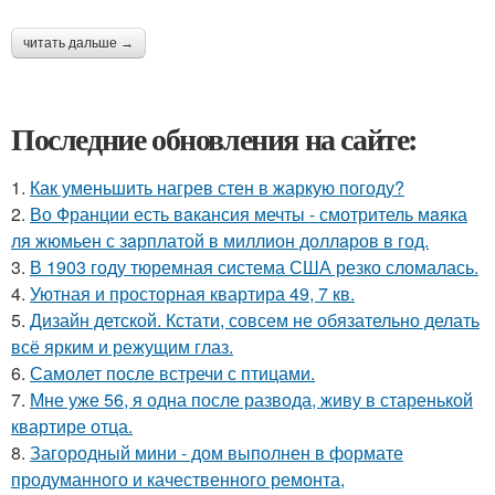
читать дальше →
Последние обновления на сайте:
1.
Как уменьшить нагрев стен в жаркую погоду?
2.
Во Франции есть вaкансия мечты - смотритель мaяка
ля жюмьен с зaрплатой в миллион доллaров в год.
3.
В 1903 году тюремная система США резко сломалась.
4.
Уютная и просторная квартира 49, 7 кв.
5.
Дизайн детской. Кстати, совсем не обязательно делать
всё ярким и режущим глаз.
6.
Самолет после встречи с птицами.
7.
Мне уже 56, я одна после развода, живу в старенькой
квартире отца.
8.
Загородный мини - дом выполнен в формате
продуманного и качественного ремонта,