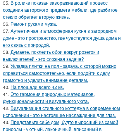
35.
В ролике показан завораживающий процесс
создания авторского предмета мебели, где разбитое
стекло обретает вторую жизнь.
36.
Ремонт руками мужа.
37.
Аутентичная и атмосферная кухня в загородном
доме - это пространство, где чувствуется душа дома и
его связь с природой.
38.
Думаете, поклеить обои вокруг розеток и
выключателей - это сложная задача?
39.
Укладка плитки на пол - задача, с которой можно
справиться самостоятельно, если подойти к делу
грамотно и уделить внимание деталям.
40.
На площади всего 42 кв.
41.
Это гармония природных материалов,
функциональности и визуального уюта.
42.
Визуализация стильного коттеджа в современном
исполнении - это настоящее наслаждение для глаз.
43.
Представьте себе дом, будто выросший из самой
природы - уютный, лаконичный, вписанный в