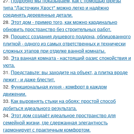
27.
Подробно мы показываем, как с помощью фрезы
типа "Ласточкин Хвост" можно легко и надёжно
соединять деревянные детали.
28.
Этот дом - пример того, как можно кардинально
обновить пространство без строительных работ.
29.
Процесс создания душевого поддона, облицованного
плиткой - одного из самых ответственных и технически
сложных этапов при отделке ванной комнаты.
30.
Эта ванная комната - настоящий оазис спокойствия и
уюта.
31.
Представьте: вы заходите на объект, а плитка вроде
лежит - и даже блестит.
32.
Функциональная кухня - комфорт в каждом
движении.
33.
Как выровнять стыки на обоях: простой способ
добиться идеального результата.
34.
Этот дом создаёт идеальное пространство для
семейной жизни, где сдержанная элегантность
гармонирует с практичным комфортом.