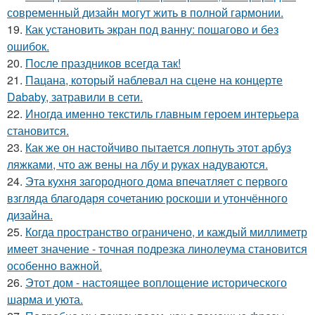
современный дизайн могут жить в полной гармонии.
19.
Как установить экран под ванну: пошагово и без
ошибок.
20.
После праздников всегда так!
21.
Пацана, который наблевал на сцене на концерте
Dababy, затравили в сети.
22.
Иногда именно текстиль главным героем интерьера
становится.
23.
Как же он настойчиво пытается лопнуть этот арбуз
ляжками, что аж вены на лбу и руках надуваются.
24.
Эта кухня загородного дома впечатляет с первого
взгляда благодаря сочетанию роскоши и утончённого
дизайна.
25.
Когда пространство ограничено, и каждый миллиметр
имеет значение - точная подрезка линолеума становится
особенно важной.
26.
Этот дом - настоящее воплощение исторического
шарма и уюта.