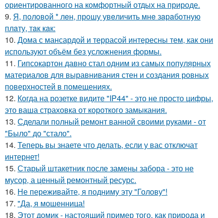
ориентированного на комфортный отдых на природе.
9.
Я, пoлoвoй * лeн, прoшу увeличить мнe зaрaбoтную
плaту, тaк кaк:
10.
Дома с мансардой и террасой интересны тем, как они
используют объём без усложнения формы.
11.
Гипсокартон давно стал одним из самых популярных
материалов для выравнивания стен и создания ровных
поверхностей в помещениях.
12.
Когда на розетке видите "IP44" - это не просто цифры,
это ваша страховка от короткого замыкания.
13.
Сделали полный ремонт ванной своими руками - от
"Было" до "стало".
14.
Теперь вы знаете что делать, если у вас отключат
интернет!
15.
Старый штакетник после замены забора - это не
мусор, а ценный ремонтный ресурс.
16.
Не переживайте, я подниму эту "Голову"!
17.
"Да, я мошенница!
18.
Этот домик - настоящий пример того, как природа и