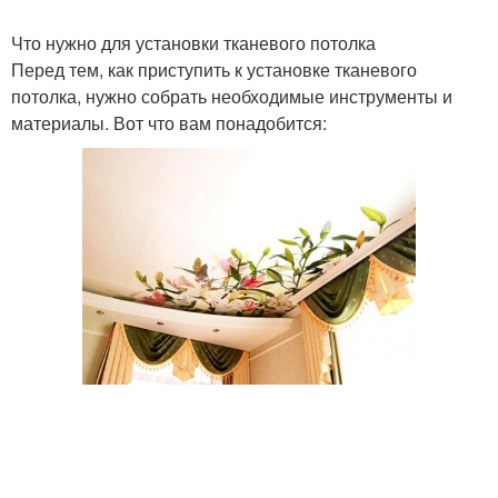
Что нужно для установки тканевого потолка
Перед тем, как приступить к установке тканевого
Потолок в высоком
потолка, нужно собрать необходимые инструменты и
Расстояние от потолка
помещении
материалы. Вот что вам понадобится:
Обоев на потолок
Обои на потолок
Потолок в спальне
Потолок в зависимости