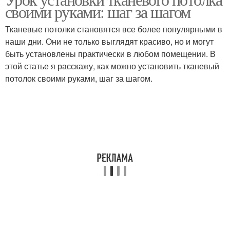
Натяжные потолки
своими руками: шаг за шагом
установкой
Тканевые потолки становятся все более популярными в
наши дни. Они не только выглядят красиво, но и могут
Цены на реечный
быть установлены практически в любом помещении. В
Материал для потолка
потолок
этой статье я расскажу, как можно установить тканевый
потолок своими руками, шаг за шагом.
Натяжной потолок
Потолок при установке
Потолок со
Высота при натяжном
светильниками
потолке
Полотна для натяжных
Цены на потолок
потолков