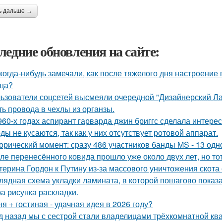
ь дальше →
ледние обновления на сайте:
когда-нибудь замечали, как после тяжелого дня настроение 
ца?
ьзователи соцсетей высмеяли очередной "Дизайнерский Ла
ть провода в чехлы из органзы.
960-х годах аспирант гарварда джин бриггс сделала интерес
ды не кусаются, так как у них отсутствует ротовой аппарат.
орический момент: сразу 486 участников банды MS - 13 од
ле перенесённого ковида прошло уже около двух лет, но тот
терина Гордон к Путину из-за массового уничтожения скота
лядная схема укладки ламината, в которой пошагово показа
а рисунка раскладки.
ня + гостиная - удачная идея в 2026 году?
д назад мы с сестрой стали владелицами трёхкомнатной ква