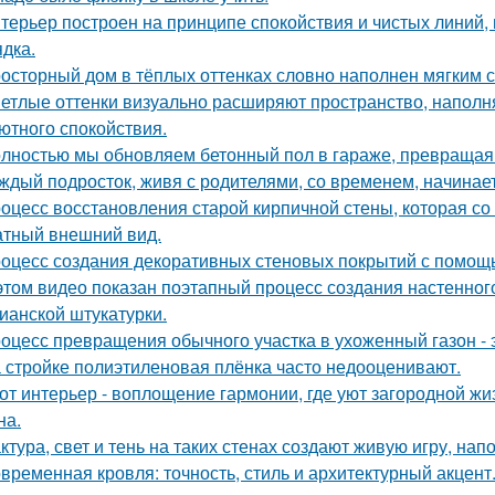
терьер построен на принципе спокойствия и чистых линий,
ядка.
осторный дом в тёплых оттенках словно наполнен мягким 
етлые оттенки визуально расширяют пространство, наполн
ютного спокойствия.
лностью мы обновляем бетонный пол в гараже, превращая е
ждый подросток, живя с родителями, со временем, начинает
оцесс восстановления старой кирпичной стены, которая со
атный внешний вид.
оцесс создания декоративных стеновых покрытий с помощ
этом видео показан поэтапный процесс создания настенн
ианской штукатурки.
оцесс превращения обычного участка в ухоженный газон - 
 стройке полиэтиленовая плёнка часто недооценивают.
от интерьер - воплощение гармонии, где уют загородной ж
на.
ктура, свет и тень на таких стенах создают живую игру, н
временная кровля: точность, стиль и архитектурный акцент