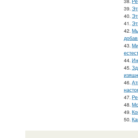
38.
Ре
39.
Эт
40.
Эт
41.
Эт
42.
Мы
добав
43.
Ми
естес
44.
Ин
45.
Зд
изящн
46.
Ат
насто
47.
Ре
48.
Мо
49.
Ко
50.
Ка