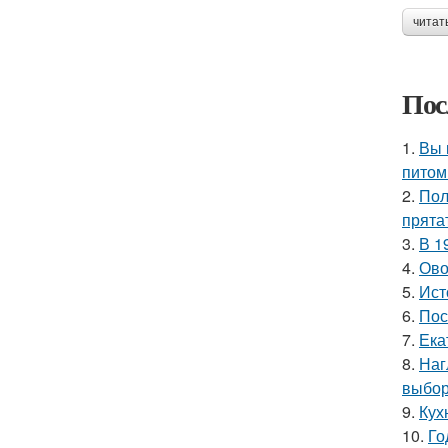
читат
Пос
1.
Вы 
питом
2.
Пол
прята
3.
В 1
4.
Ово
5.
Ист
6.
Пос
7.
Ека
8.
Наг
выбор
9.
Кух
10.
Го