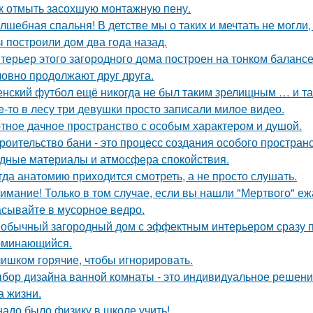
к отмыть засохшую монтажную пену.
лшебная спальня! В детстве мы о таких и мечтать не могли, 
 построили дом два года назад.
терьер этого загородного дома построен на тонком баланс
ловно продолжают друг друга.
нский футбол ещё никогда не был таким зрелищным … и т
e-то в лесу три девушки просто записали милое видео.
тное дачное пространство с особым характером и душой.
роительство бани - это процесс создания особого простран
дные материалы и атмосфера спокойствия.
гда анатомию приходится смотреть, а не просто слушать.
имание! Только в том случае, если вы нашли "Мертвого" еж
сывайте в мусорное ведро.
обычный загородный дом с эффектным интерьером сразу пр
оминающийся.
ишком горячие, чтобы игнорировать.
бор дизайна ванной комнаты - это индивидуальное решение
а жизни.
надо было физику в школе учить!