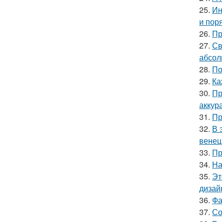
25.
Ин
и пор
26.
Пр
27.
Св
абсол
28.
По
29.
Ка
30.
Пр
аккур
31.
Пр
32.
В 
венец
33.
Пр
34.
На
35.
Эт
дизай
36.
Фа
37.
Со