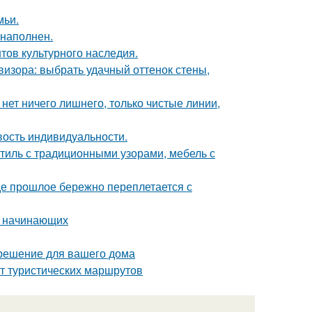
мьи.
 наполнен.
тов культурного наследия.
визора: выбрать удачный оттенок стены,
нет ничего лишнего, только чистые линии,
ивость индивидуальности.
стиль с традиционными узорами, мебель с
где прошлое бережно переплетается с
я начинающих
 решение для вашего дома
т туристических маршрутов