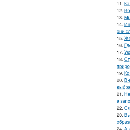
11.
Ка
12.
Во
13.
Мы
14.
Ин
они с
15.
Же
16.
Гд
17.
Ую
18.
Ст
приро
19.
Ко
20.
Вн
выбра
21.
Не
а зап
22.
Сл
23.
Вы
образ
24.
А 