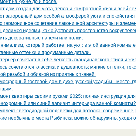
монт на кухне до и после.
от дом создан для уюта, тепла и комфортной жизни всей се
от загородный дом особой атмосферой уюта и спокойствия
о гармоничное сочетание лаконичной архитектуры и элемен
 делимся идеями, как обустроить пространство вокруг теле
ить декоративные панели или полки.
нимализм, который работает на уют: в этой ванной комнате 
твенные оттенки и продуманные детали.
терьер сочетает в себе лёгкость скандинавского стиля и ж
есь сочетаются классика и душевность: мягкие оттенки, тек
ой резьбой и обивкой из приятных тканей.
мосферный гостевой дом в духе русской усадьбы - место, 
ящим.
монт квартиры своими руками 2025: полная инструкция дл
нохромный или синий вариант интерьера ванной комнаты?
мплект светодиодной подсветки для потолка: современное
кие необычные места Рыбинска можно обнаружить, уходя о