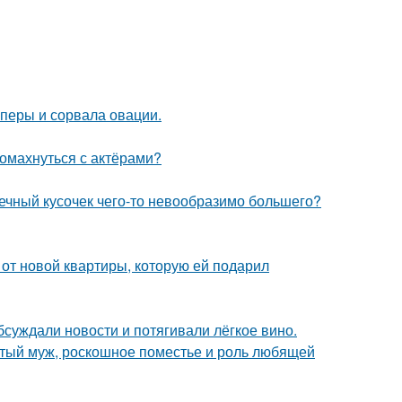
оперы и сорвала овации.
ромахнуться с актёрами?
шечный кусочек чего-то невообразимо большего?
и от новой квартиры, которую ей подарил
бсуждали новости и потягивали лёгкое вино.
атый муж, роскошное поместье и роль любящей