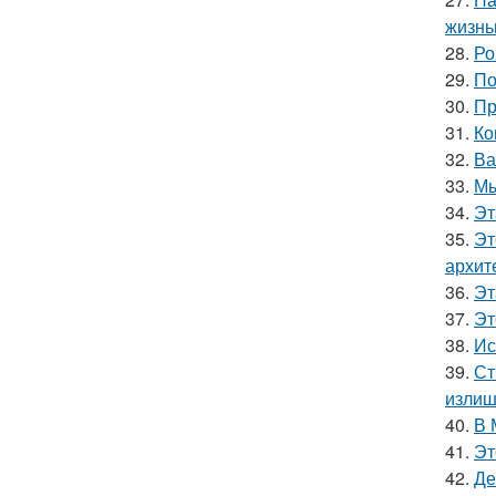
жизнь
28.
Ро
29.
По
30.
Пр
31.
Ко
32.
Ва
33.
Мы
34.
Эт
35.
Эт
архит
36.
Эт
37.
Эт
38.
Ис
39.
Ст
излиш
40.
В 
41.
Эт
42.
Де