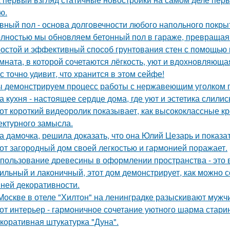
ю.
вный пол - основа долговечности любого напольного покрыти
лностью мы обновляем бетонный пол в гараже, превращая е
остой и эффективный способ грунтования стен с помощью 
мната, в которой сочетаются лёгкость, уют и вдохновляющ
с точно удивит, что хранится в этом сейфе!
 демонстрируем процесс работы с нержавеющим уголком п
а кухня - настоящее сердце дома, где уют и эстетика слилис
от короткий видеоролик показывает, как высококлассные 
ектурного замысла.
а дамочка, решила доказать, что она Юлий Цезарь и показат
от загородный дом своей легкостью и гармонией поражает.
пользование древесины в оформлении пространства - это в
ильный и лаконичный, этот дом демонстрирует, как можно 
ней декоративности.
Москве в отеле "Хилтон" на ленинградке разыскивают мужч
от интерьер - гармоничное сочетание уютного шарма стари
коративная штукатурка "Дуна".