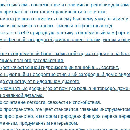
ркасный дом - современное и практичное решение для ком
о прекрасное сочетание практичности и эстетики.
таянка решила отомстить своему бывшему мужу за измену.
мная керамика в ванной - смелый и эффектный ход.
четает в себе природную эстетику, современный комфорт и
мосферный загородный дом наполнен теплом, уютом и ощу
.
оект современной бани с комнатой отдыха строится на бал
нием полного расслабления.
крет качественной гидроизоляции ванной в … состоит.
ень уютный и невероятно стильный загородный дом с видом н
да существуют в идеальном диалоге.
жкомнатные двери играют важную роль в интерьере, даже 
иональной деталью.
о сочетание лёгкости, свежести и спокойствия.
о пространство, где цвет становится главным инструментом
о пространство, в котором природная фактура дерева переп
менным, продуманным интерьером.
 первый взгляд статичные новостройки на самом деле пер