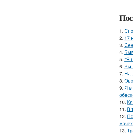
Пос
1.
Спо
2.
17 
3.
Сен
4.
Быв
5.
"Я 
6.
Вы 
7.
На 
8.
Ово
9.
Я в
обесп
10.
Кл
11.
В 
12.
Пс
мачех
13.
Тр