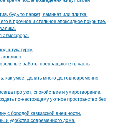
я, будь то паркет, ламинат или плитка.
го в прочное и стильное эпоксидное покрытие.
валика.
ая атмосфера.
од штукатурку.
ь воедино.
кровельные работы превращаются в часть
ь, как умеет делать много дел одновременно.
сегда про уют, спокойствие и умиротворение.
создать по-настоящему уютное пространство без
ину с бородой кавказской внешности.
ны и удобства современного дома.