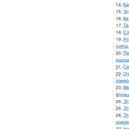
14.
Ка
15.
Эт
16.
Ки
17.
Тё
18.
Со
19.
Ат
суеты
20.
Пр
ощуще
21.
Се
22.
Оч
приро
23.
Ме
функц
24.
Эт
25.
Эт
26.
Эт
совре
27.
На