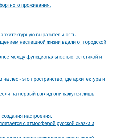
фортного проживания.
 архитектурную выразительность.
щением неспешной жизни вдали от городской
ансе между функциональностью, эстетикой и
а лес - это пространство, где архитектура и
если на первый взгляд они кажутся лишь
 создания настроения.
летается с атмосферой русской сказки и
вое время после возведения живут своей