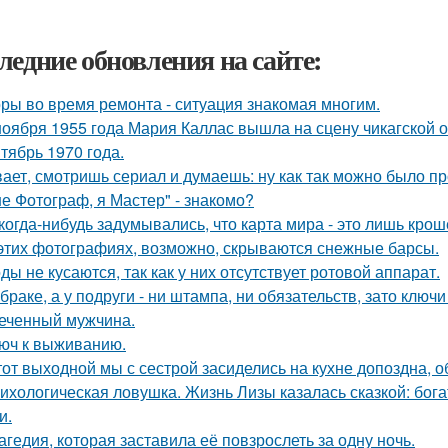
ледние обновления на сайте:
ры во время ремонта - ситуация знакомая многим.
ноября 1955 года Мария Каллас вышла на сцену чикагской 
тябрь 1970 года.
ает, смотришь сериал и думаешь: ну как так можно было п
не Фотограф, я Мастер" - знакомо?
когда-нибудь задумывались, что карта мира - это лишь кро
этих фотографиях, возможно, скрываются снежные барсы.
ды не кусаются, так как у них отсутствует ротовой аппарат.
 браке, а у подруги - ни штампа, ни обязательств, зато ключ
еченный мужчина.
юч к выживанию.
тот выходной мы с сестрой засиделись на кухне допоздна, о
ихологическая ловушка. Жизнь Лизы казалась сказкой: бог
и.
агедия, которая заставила её повзрослеть за одну ночь.