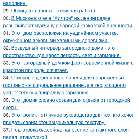
наполнен.
29.
Облицовка ванны - отличная работа!
30.
В Москве в отеле "Хилтон" на ленинградке
разыскивают мужчину с бородой кавказской внешности.
31.
Этот дом расположен на уединённом участке,
окружённом вековыми хвойными деревьями.
32.
Воздушный интерьер загородного дома - это
пространство, где царят лёгкость, свет и гармония.
33.
Этот загородный дом комфорт современной жизни с
красотой природы сочетает.
34.
Стильные деревянные панели для современных
гостиных - это идеальное решение для тех, кто ценит
уют, эстетику и природную гармонию.
35.
Этот домик словно создан для отдыха от городской
суеты.
36.
Этот ролик - отличное руководство для тех, кто хочет
придать своим стенам уникальную текстуру.
37.
Подготовка бассейна: нанесение контактного слоя
перед штукатуркой.