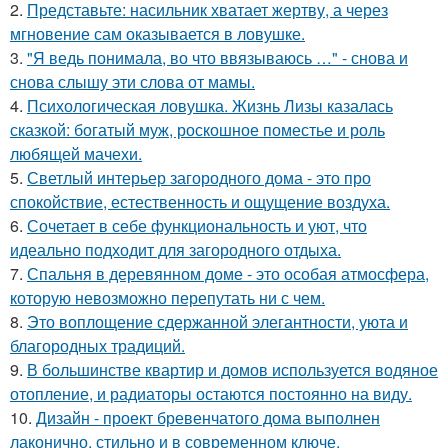
2.
Представьте: насильник хватает жертву, а через
мгновение сам оказывается в ловушке.
3.
"Я ведь понимала, во что ввязываюсь …" - снова и
снова слышу эти слова от мамы.
4.
Психологическая ловушка. Жизнь Лизы казалась
сказкой: богатый муж, роскошное поместье и роль
любящей мачехи.
5.
Светлый интерьер загородного дома - это про
спокойствие, естественность и ощущение воздуха.
6.
Сочетает в себе функциональность и уют, что
идеально подходит для загородного отдыха.
7.
Спальня в деревянном доме - это особая атмосфера,
которую невозможно перепутать ни с чем.
8.
Это воплощение сдержанной элегантности, уюта и
благородных традиций.
9.
В большинстве квартир и домов используется водяное
отопление, и радиаторы остаются постоянно на виду.
10.
Дизайн - проект бревенчатого дома выполнен
лаконично, стильно и в современном ключе.