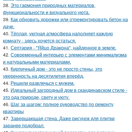
38.
Это гармония природных материалов,
функциональности и визуального уюта.
39.
Как обновить дорожки или отремонтировать бетон на
даче.
40.
Тёплая, уютная атмосфера наполняет каждую
комнату - здесь хочется остаться.
41.
Септария - "Яйцо Дракона", найденное в земле.
42.
Современный интерьер с элементами минимализма
и натуральными материалами.
43.
Кирпичный дом - это не просто стены, это
уверенность на десятилетия вперёд.
44.
Решили развлечься с мужем.
45.
Идеальный загородный дом в скандинавском стиле -
это ода природе, свету и уюту.
46.
Шаг за шагом: полное руководство по ремонту
квартиры
47.
Завершающая стена. Даже рисунок для плитки
заранее подобрал.