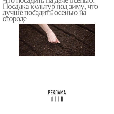
Цвета на даче
Посадка культур под зиму, что
лучше посадить осенью на
огороде