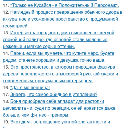
11.
"Только не Кусайся - я Положительный Персонаж".
12.
Наглядный процесс превращения обычного двора в
аккуратное и ухоженное пространство с продуманной
геометрией.
13.
Интерьер загородного дома выполнен в светлой,
спокойной палитре, где основой стали молочные,
бежевые и мягкие серые оттенки.
14.
Парни, если вы думаете, что купите мерс, будете
рядом, станете хорошим и девушка точно ваша.
15.
Это пространство, в котором природная фактура
дерева переплетается с атмосферой русской сказки и
современным, продуманным интерьером.
16.
"Да, я мошенница!
17.
Знаете, что самое обидное в утеплении?
18.
Боня приобрела себе аппарат для растопки
целлюлита - и, судя по реакции, он ей нравится даже
больше, чем фитнес - тренеры.
19.
Этот дом - воплощение уютной элегантности и