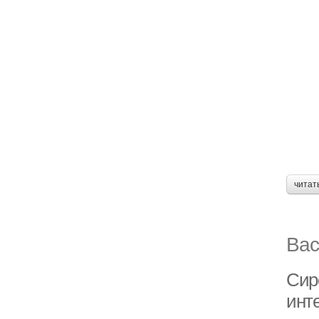
читат
Вас
Сир
инт