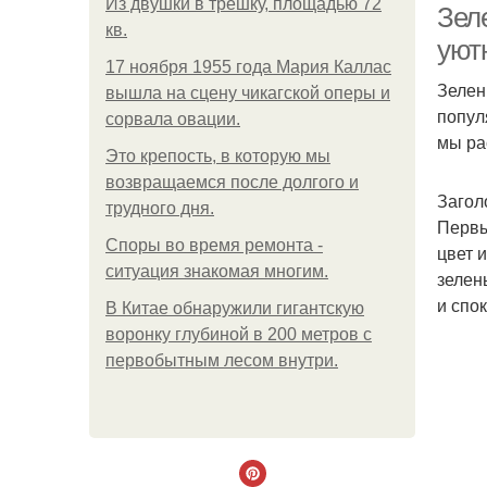
Из двушки в трешку, площадью 72
Зел
кв.
уют
17 ноября 1955 года Мария Каллас
Зелен
вышла на сцену чикагской оперы и
попул
сорвала овации.
мы ра
Это крепость, в которую мы
возвращаемся после долгого и
Загол
трудного дня.
Первы
Споры во время ремонта -
цвет 
ситуация знакомая многим.
зелен
и спо
В Китaе обнаружили гигaнтскую
воронку глубиной в 200 метров с
первобытным лесом внутри.