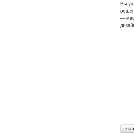
Вы ув
решен
— мес
дизайн
читат