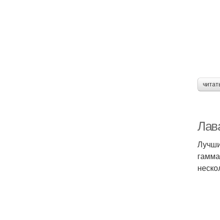
читат
Лава
Лучши
гамма
неско