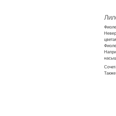
Лило
Фиоле
Невер
цвета
Фиоле
Напри
насыщ
Сочет
Также