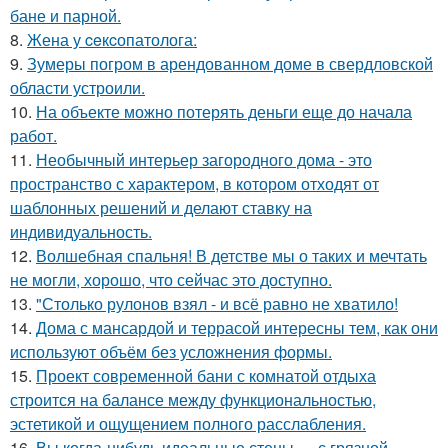
бане и парной.
8.
Жена у ceкcопатолога:
9.
Зумеры погром в арендованном доме в свердловской
области устроили.
10.
На объекте можно потерять деньги еще до начала
работ.
11.
Необычный интерьер загородного дома - это
пространство с характером, в котором отходят от
шаблонных решений и делают ставку на
индивидуальность.
12.
Волшебная спальня! В детстве мы о таких и мечтать
не могли, хорошо, что сейчас это доступно.
13.
"Столько рулонов взял - и всё равно не хватило!
14.
Дома с мансардой и террасой интересны тем, как они
используют объём без усложнения формы.
15.
Проект современной бани с комнатой отдыха
строится на балансе между функциональностью,
эстетикой и ощущением полного расслабления.
16.
Вы когда-нибудь идеальные стены … с грязной