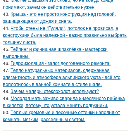
понимают, зачем он действительно нужен.
43.
Крыша - это не просто конструкция над головой,
защищающая от дождя и снега.
44.
Чтобы стены не "Гуляли", потолок не провисал, а
конструкция была надёжной - важно правильно выбрать
толщину листа.
45.
Тейпинг и финишная шпаклёвка - мастерски
выполнены!
46.
Гидроизоляция - залог долговечного ремонта.
47.
Тепло натуральных материалов, сдержанная
элегантность и атмосфера альпийского уюта - всё это
воплотилось в ванной комнате в стиле шале.
48.
Зачем маляры стеклохолст используют?
49.
Молодая мать заживо сварила 8-месячного ребенка
в кипятке, потому что устала менять подгузники.
50.
Тёплые кремовые и песочные оттенки наполняют
комнаты мягким, рассеянным светом.