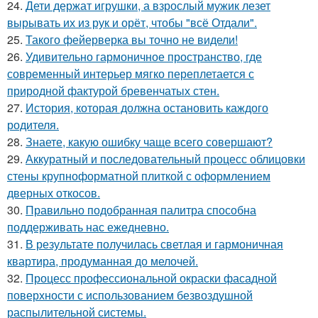
24.
Дети держат игрушки, а взрослый мужик лезет
вырывать их из рук и орёт, чтобы "всё Отдали".
25.
Такого фейерверка вы точно не видели!
26.
Удивительно гармоничное пространство, где
современный интерьер мягко переплетается с
природной фактурой бревенчатых стен.
27.
История, которая должна остановить каждого
родителя.
28.
Знаете, какую ошибку чаще всего совершают?
29.
Аккуратный и последовательный процесс облицовки
стены крупноформатной плиткой с оформлением
дверных откосов.
30.
Правильно подобранная палитра способна
поддерживать нас ежедневно.
31.
В результате получилась светлая и гармоничная
квартира, продуманная до мелочей.
32.
Процесс профессиональной окраски фасадной
поверхности с использованием безвоздушной
распылительной системы.