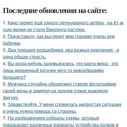
Последние обновления на сайте:
1.
Кино теряет ещё одного легендарного актёра - на 81-м
году жизни не стало Винсента пасторе.
2.
Представьте, как выглядит мир глазами пчелы или
бабочки.
3.
Два турецких волшебника, два разных поколения - и
одна общая страсть.
4.
Вы когда-нибудь задумывались, что карта мира - это
лишь крошечный кусочек чего-то невообразимо
большего?
5.
Мужчина случайно обнаружил старую фотографию
своей жены и заметил на заднем плане знакомую
фигуру.
6.
Здравствуйте. У меня сложилась непростая ситуация
и очень нужна помощь со стороны.
7.
На изображениях собраны схемы, которые
показывают различные варианты устройства полков в