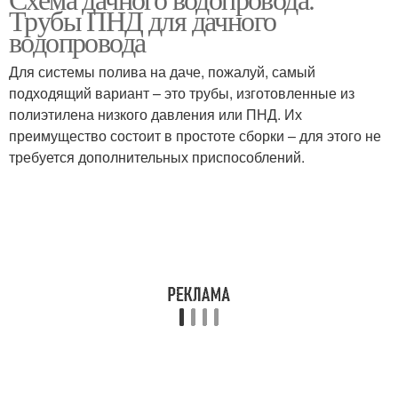
Внешний водопровод
Трубы ПНД для дачного
погружным насосом
водопровода
Для системы полива на даче, пожалуй, самый
Водопровод для
подходящий вариант – это трубы, изготовленные из
Сезонный водопровод
полива
полиэтилена низкого давления или ПНД. Их
преимущество состоит в простоте сборки – для этого не
требуется дополнительных приспособлений.
Автономный
Водопровод из колодца
водопровод
Водопровод на даче