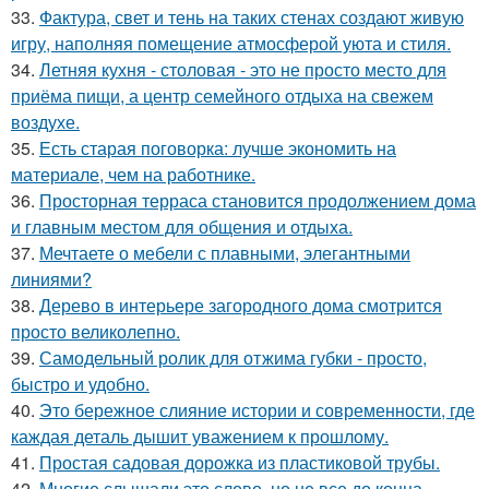
33.
Фактура, свет и тень на таких стенах создают живую
игру, наполняя помещение атмосферой уюта и стиля.
34.
Летняя кухня - столовая - это не просто место для
приёма пищи, а центр семейного отдыха на свежем
воздухе.
35.
Есть старая поговорка: лучше экономить на
материале, чем на работнике.
36.
Просторная терраса становится продолжением дома
и главным местом для общения и отдыха.
37.
Мечтаете о мебели с плавными, элегантными
линиями?
38.
Дерево в интерьере загородного дома смотрится
просто великолепно.
39.
Самодельный ролик для отжима губки - просто,
быстро и удобно.
40.
Это бережное слияние истории и современности, где
каждая деталь дышит уважением к прошлому.
41.
Простая садовая дорожка из пластиковой трубы.
42.
Многие слышали это слово, но не все до конца