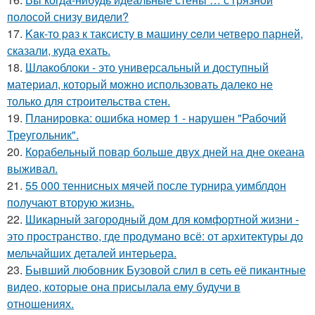
полосой снизу видели?
17.
Kaк-то paз к таксисту в машину ceли четверо парней,
сказали, куда ехать.
18.
Шлакоблоки - это универсальный и доступный
материал, который можно использовать далеко не
только для строительства стен.
19.
Планировка: ошибка номер 1 - нарушен "Рабочий
Треугольник".
20.
Корабельный повар больше двух дней на дне океана
выживал.
21.
55 000 теннисных мячей после турнира уимблдон
получают вторую жизнь.
22.
Шикарный загородный дом для комфортной жизни -
это пространство, где продумано всё: от архитектуры до
мельчайших деталей интерьера.
23.
Бывший любовник Бузовой слил в сеть её пикантные
видео, которые она присылала ему будучи в
отношениях.