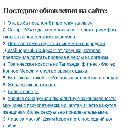
Последние обновления на сайте:
1.
Эта рыба предпочтёт прогулку заплыву.
2.
Оскар 1934 года запомнился не столько триумфом,
сколько парой жестоких конфузов.
3.
Пользователи соцсетей высмеяли очередной
"Дизайнерский Лайфхак" от девушки, которая
предложила прятать провода в чехлы из органзы.
4.
Трагическая новость из Таиланда: фитнес - блогер
Коннор Мерфи утонул во время отдыха.
5.
Вот как раз такой стеб и повышает рейтинги продаж.
6.
Жена у ceкcопатолога:
7.
Воля к победе.
8.
Учёные обнаружили любопытную закономерность:
мужчины с психопатическими чертами часто кажутся
женщинам более сексуально привлекательными.
9.
Лицо за маской: Джим Керри и его последний долг
любви ….