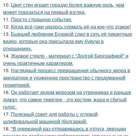
10.
Цвет стен играет гораздо более важную роль, чем
может показаться на первый взгляд.
11.
Просто страшное событие.
12.
Когда всё-таки удалось уломать её на кое-что этакое!
13.
Бывший любовник Бузовой слил в сеть её пикантные
видео, которые она присылала ему будучи в
отношениях.
14.
Жидкое стекло - материал с "Долгой Биографией" и
очень практичным характером.
15.
Наглядный процесс превращения обычного двора в
аккуратное и ухоженное пространство с продуманной
геометрией.
16.
Он работает дедом морозом на утренниках и раньше
думал, что самое тяжёлое - это костюм, жара и сбитый
голос.
17.
Полезный совет для работы с угловой
шлифовальной машиной (болгаркой.
18.
"В очередной раз отправившись в отпуск, девушки
решили по-особенному поблагодарить горничных за их