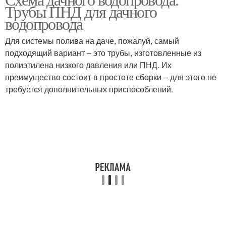
Внешний водопровод
Трубы ПНД для дачного
погружным насосом
водопровода
Для системы полива на даче, пожалуй, самый
Водопровод для
подходящий вариант – это трубы, изготовленные из
Сезонный водопровод
полива
полиэтилена низкого давления или ПНД. Их
преимущество состоит в простоте сборки – для этого не
требуется дополнительных приспособлений.
Автономный
Водопровод из колодца
водопровод
Водопровод на даче