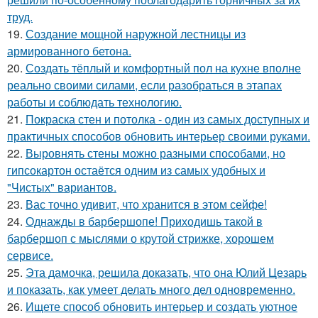
труд.
19.
Создание мощной наружной лестницы из
армированного бетона.
20.
Создать тёплый и комфортный пол на кухне вполне
реально своими силами, если разобраться в этапах
работы и соблюдать технологию.
21.
Покраска стен и потолка - один из самых доступных и
практичных способов обновить интерьер своими руками.
22.
Выровнять стены можно разными способами, но
гипсокартон остаётся одним из самых удобных и
"Чистых" вариантов.
23.
Вас точно удивит, что хранится в этом сейфе!
24.
Однажды в барбершопе! Приходишь такой в
барбершоп с мыслями о крутой стрижке, хорошем
сервисе.
25.
Эта дамочка, решила доказать, что она Юлий Цезарь
и показать, как умеет делать много дел одновременно.
26.
Ищете способ обновить интерьер и создать уютное