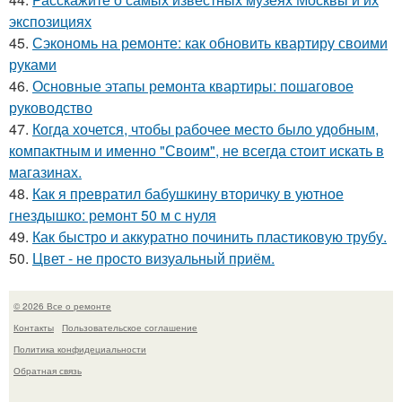
экспозициях
45.
Сэкономь на ремонте: как обновить квартиру своими
руками
46.
Основные этапы ремонта квартиры: пошаговое
руководство
47.
Когда хочется, чтобы рабочее место было удобным,
компактным и именно "Своим", не всегда стоит искать в
магазинах.
48.
Как я превратил бабушкину вторичку в уютное
гнездышко: ремонт 50 м с нуля
49.
Как быстро и аккуратно починить пластиковую трубу.
50.
Цвет - не просто визуальный приём.
© 2026 Все о ремонте
Контакты
Пользовательское соглашение
Политика конфидециальности
Обратная связь