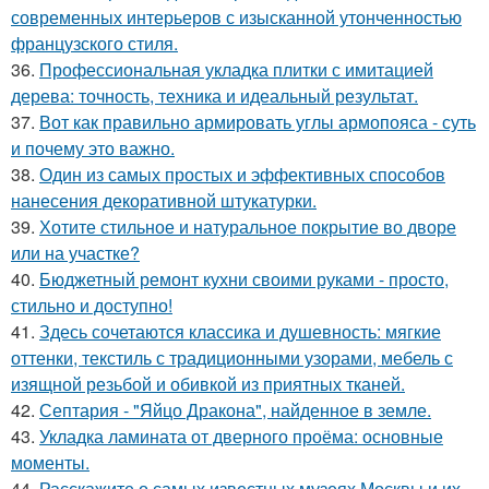
современных интерьеров с изысканной утонченностью
французского стиля.
36.
Профессиональная укладка плитки с имитацией
дерева: точность, техника и идеальный результат.
37.
Вот как правильно армировать углы армопояса - суть
и почему это важно.
38.
Один из самых простых и эффективных способов
нанесения декоративной штукатурки.
39.
Хотите стильное и натуральное покрытие во дворе
или на участке?
40.
Бюджетный ремонт кухни своими руками - просто,
стильно и доступно!
41.
Здесь сочетаются классика и душевность: мягкие
оттенки, текстиль с традиционными узорами, мебель с
изящной резьбой и обивкой из приятных тканей.
42.
Септария - "Яйцо Дракона", найденное в земле.
43.
Укладка ламината от дверного проёма: основные
моменты.
44.
Расскажите о самых известных музеях Москвы и их