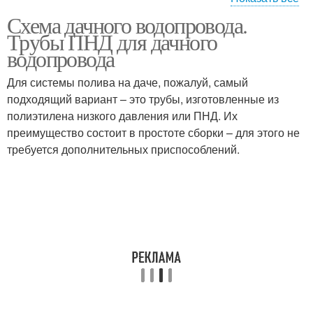
Схема дачного водопровода.
Водопровод из пнд
Внешний водопровод
Трубы ПНД для дачного
водопровода
Для системы полива на даче, пожалуй, самый
Водопровод для
подходящий вариант – это трубы, изготовленные из
Сезонный водопровод
полива
полиэтилена низкого давления или ПНД. Их
преимущество состоит в простоте сборки – для этого не
требуется дополнительных приспособлений.
Автономный
Водопровод из колодца
водопровод
Водопровод на даче