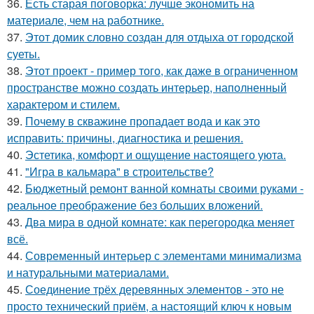
36.
Есть старая поговорка: лучше экономить на
материале, чем на работнике.
37.
Этот домик словно создан для отдыха от городской
суеты.
38.
Этот проект - пример того, как даже в ограниченном
пространстве можно создать интерьер, наполненный
характером и стилем.
39.
Почему в скважине пропадает вода и как это
исправить: причины, диагностика и решения.
40.
Эстетика, комфорт и ощущение настоящего уюта.
41.
"Игра в кальмара" в строительстве?
42.
Бюджетный ремонт ванной комнаты своими руками -
реальное преображение без больших вложений.
43.
Два мира в одной комнате: как перегородка меняет
всё.
44.
Современный интерьер с элементами минимализма
и натуральными материалами.
45.
Соединение трёх деревянных элементов - это не
просто технический приём, а настоящий ключ к новым