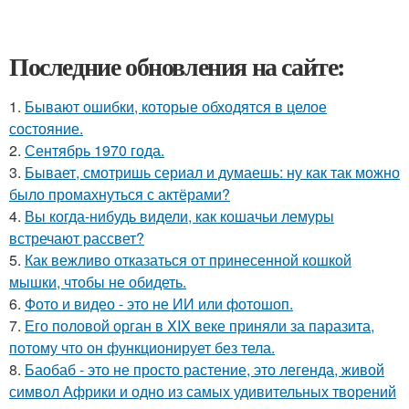
Последние обновления на сайте:
1.
Бывают ошибки, которые обходятся в целое
состояние.
2.
Сентябрь 1970 года.
3.
Бывает, смотришь сериал и думаешь: ну как так можно
было промахнуться с актёрами?
4.
Вы когда-нибудь видели, как кошачьи лемуры
встречают рассвет?
5.
Как вежливо отказаться от принесенной кошкой
мышки, чтобы не обидеть.
6.
Фото и видео - это не ИИ или фотошоп.
7.
Его половой орган в XIX веке приняли за паразита,
потому что он функционирует без тела.
8.
Баобаб - это не просто растение, это легенда, живой
символ Африки и одно из самых удивительных творений