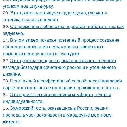
уголком под штукатурку.
29.
Эта кухня - настоящее сердце дома, где уют и
эстетика слились воедино.
30.
Со временем любое окно перестаёт работать так, как
задумано.
31.
В этом видео показан поэтапный процесс создания
настенного покрытия с мраморным эффектом с
помощью венецианской штукатурки.
32.
Эта кухня загородного дома впечатляет с первого
взгляда благодаря сочетанию роскоши и утончённого
дизайна.
33.
Практичный и эффективный способ восстановления
паркетного пола после появления прожженного пятна.
34.
Этот дом стал воплощением комфорта, тепла и
индивидуальности.
35.
Заморский гость, оказавшись в России, решил
преподать урок вежливости в маршрутке местному
жителю.