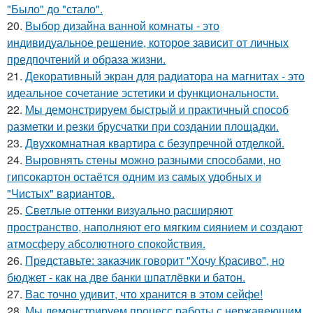
"Было" до "стало".
20.
Выбор дизайна ванной комнаты - это
индивидуальное решение, которое зависит от личных
предпочтений и образа жизни.
21.
Декоративный экран для радиатора на магнитах - это
идеальное сочетание эстетики и функциональности.
22.
Мы демонстрируем быстрый и практичный способ
разметки и резки брусчатки при создании площадки.
23.
Двухкомнатная квартира с безупречной отделкой.
24.
Выровнять стены можно разными способами, но
гипсокартон остаётся одним из самых удобных и
"Чистых" вариантов.
25.
Светлые оттенки визуально расширяют
пространство, наполняют его мягким сиянием и создают
атмосферу абсолютного спокойствия.
26.
Представьте: заказчик говорит "Хочу Красиво", но
бюджет - как на две банки шпатлёвки и батон.
27.
Вас точно удивит, что хранится в этом сейфе!
28.
Мы демонстрируем процесс работы с нержавеющим