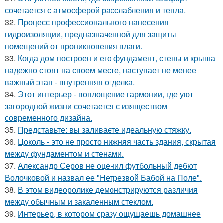
сочетается с атмосферой расслабления и тепла.
32.
Процесс профессионального нанесения
гидроизоляции, предназначенной для защиты
помещений от проникновения влаги.
33.
Когда дом построен и его фундамент, стены и крыша
надежно стоят на своем месте, наступает не менее
важный этап - внутренняя отделка.
34.
Этот интерьер - воплощение гармонии, где уют
загородной жизни сочетается с изяществом
современного дизайна.
35.
Представьте: вы заливаете идеальную стяжку.
36.
Цоколь - это не просто нижняя часть здания, скрытая
между фундаментом и стенами.
37.
Александр Серов не оценил футбольный дебют
Волочковой и назвал ее "Нетрезвой Бабой на Поле".
38.
В этом видеоролике демонстрируются различия
между обычным и закаленным стеклом.
39.
Интерьер, в котором сразу ощущаешь домашнее