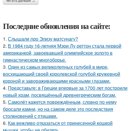
читать дальше →
Последние обновления на сайте:
1.
Слышали про Элизу матсунагу?
2.
В 1984 году 16-летняя Мэри Лу реттон стала первой
американкой, завоевавшей олимпийское золото в
гимнастическом многоборье.
3.
Один из самых великолепных голубей в мире,
восхищающий своей королевской голубой кружевной
короной и завораживающими красными глазами.
4.
Представьте: в Греции впервые за 1700 лет построили
новый храм, посвящённый древнегреческим богам.
5.
Самолёт кажется повреждённым, словно по нему
бросали камни, но на самом деле это последствия
столкновений с птицами.
6.
Как вежливо отказаться от принесенной кошкой
мышки, чтобы не обидеть.