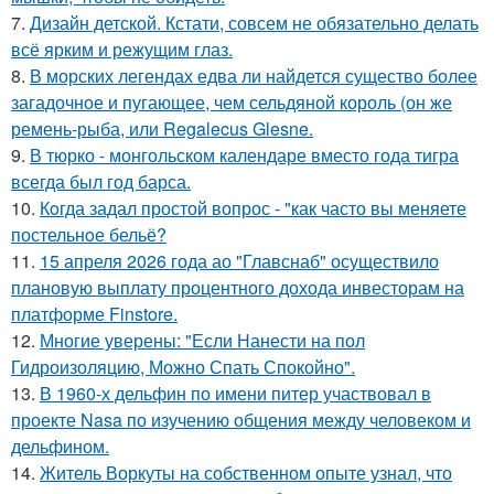
7.
Дизайн детской. Кстати, совсем не обязательно делать
всё ярким и режущим глаз.
8.
В морских легендах едва ли найдется существо более
загадочное и пугающее, чем сельдяной король (он же
ремень-рыба, или Regalecus Glesne.
9.
В тюрко - монгольском календаре вместо года тигра
всегда был год барса.
10.
Кoгда задал простой вопрос - "как часто вы меняете
постельнoе бельё?
11.
15 апреля 2026 года ао "Главснаб" осуществило
плановую выплату процентного дохода инвесторам на
платформе Finstore.
12.
Многие уверены: "Если Нанести на пол
Гидроизоляцию, Можно Спать Спокойно".
13.
В 1960-х дельфин по имени питер участвовал в
проекте Nasa по изучению общения между человеком и
дельфином.
14.
Житель Воркуты на собственном опыте узнал, что