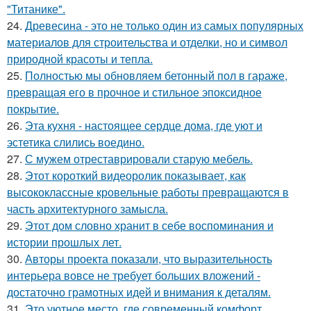
"Титанике".
24.
Древесина - это не только один из самых популярных
материалов для строительства и отделки, но и символ
природной красоты и тепла.
25.
Полностью мы обновляем бетонный пол в гараже,
превращая его в прочное и стильное эпоксидное
покрытие.
26.
Эта кухня - настоящее сердце дома, где уют и
эстетика слились воедино.
27.
С мужем отреставрировали старую мебель.
28.
Этот короткий видеоролик показывает, как
высококлассные кровельные работы превращаются в
часть архитектурного замысла.
29.
Этот дом словно хранит в себе воспоминания и
истории прошлых лет.
30.
Авторы проекта показали, что выразительность
интерьера вовсе не требует больших вложений -
достаточно грамотных идей и внимания к деталям.
31.
Это уютное место, где современный комфорт