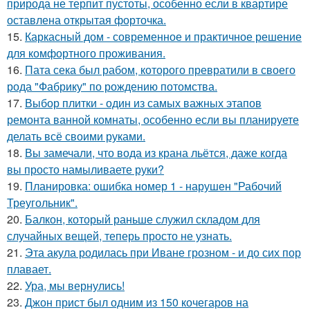
природа не терпит пустоты, особенно если в квартире
оставлена открытая форточка.
15.
Каркасный дом - современное и практичное решение
для комфортного проживания.
16.
Пата сека был рабом, которого превратили в своего
рода "Фабрику" по рождению потомства.
17.
Выбор плитки - один из самых важных этапов
ремонта ванной комнаты, особенно если вы планируете
делать всё своими руками.
18.
Вы замечали, что вода из крана льётся, даже когда
вы просто намыливаете руки?
19.
Планировка: ошибка номер 1 - нарушен "Рабочий
Треугольник".
20.
Балкон, который раньше служил складом для
случайных вещей, теперь просто не узнать.
21.
Эта акула родилась при Иване грозном - и до сих пор
плавает.
22.
Ура, мы вернулись!
23.
Джон прист был одним из 150 кочегаров на