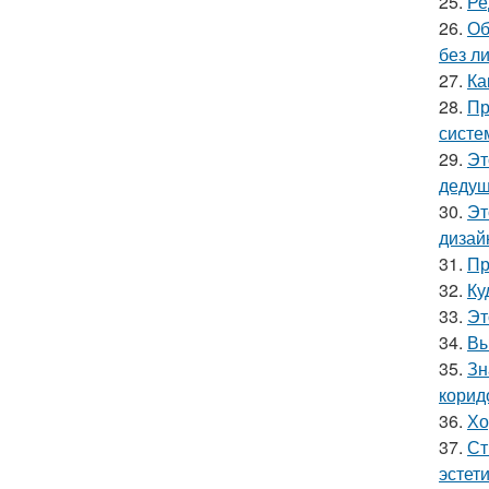
25.
Ре
26.
Об
без л
27.
Ка
28.
Пр
систе
29.
Эт
дедуш
30.
Эт
дизай
31.
Пр
32.
Ку
33.
Эт
34.
Вы
35.
Зн
корид
36.
Хо
37.
Ст
эстет