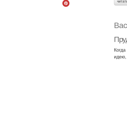
читат
Вас
Пру
Когда
идею,