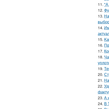
11.
"А
12.
Фу
13.
На
выбор
14.
Им
актуа
15.
Ka
16.
Пр
17.
Ко
18.
Ча
уплот
19.
Те
20.
Ст
21.
На
22.
Уд
факту
23.
А 
24.
В 