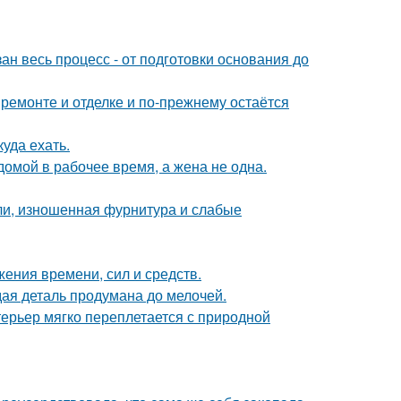
ан весь процесс - от подготовки основания до
 ремонте и отделке и по-прежнему остаётся
куда ехать.
мой в рабочее время, а жена не одна.
ели, изношенная фурнитура и слабые
жения времени, сил и средств.
ая деталь продумана до мелочей.
ерьер мягко переплетается с природной