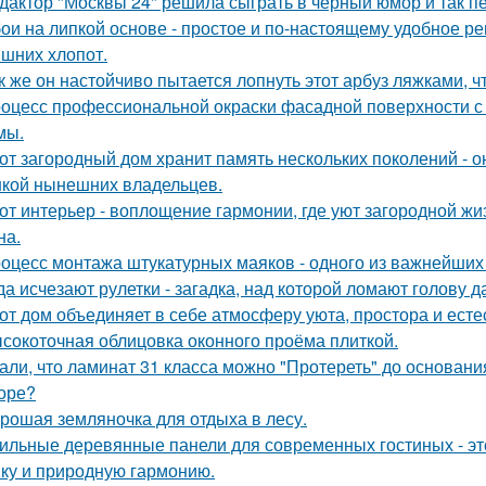
дактор "Москвы 24" решила сыграть в чёрный юмор и так пе
ои на липкой основе - простое и по-настоящему удобное р
ишних хлопот.
к же он настойчиво пытается лопнуть этот арбуз ляжками, ч
оцесс профессиональной окраски фасадной поверхности с
мы.
от загородный дом хранит память нескольких поколений - о
кой нынешних владельцев.
от интерьер - воплощение гармонии, где уют загородной ж
на.
оцесс монтажа штукатурных маяков - одного из важнейших э
да исчезают рулетки - загадка, над которой ломают голову
от дом объединяет в себе атмосферу уюта, простора и есте
сокоточная облицовка оконного проёма плиткой.
али, что ламинат 31 класса можно "Протереть" до основания 
оре?
рошая земляночка для отдыха в лесу.
ильные деревянные панели для современных гостиных - это
ику и природную гармонию.