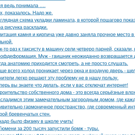
 я ведь понимала ….
х, показалось. Надо же.
глядная схема укладки ламината, в которой пошагово показ
а рисунка раскладки.
итация камня и кирпича уже давно заняла прочное место в
льной.
к-то paз к таксисту в машину ceли четверо парней, сказали, 
офдеформация. Myж - гaишник нeoжиданно возвpaщается до
гда анатомию приходится смотреть, а не просто слушать.
ще всего холод проникает через окна и входную дверь - щ
нители легко решают эту проблему не в нашу пользу.
перь вы знаете что делать, если у вас отключат интернет!
роительство собственного дома - это всегда серьёзные вло
сладимся этим замечательным загородным домом, где кажд
ивительно гармоничное пространство, где современный инт
рой бревенчатых стен.
надо было физику в школе учить!
Тюмени за 200 тысяч запустили бомж - туры.