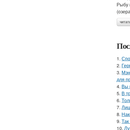
Рыбу 
(озер
читат
Пос
1.
Спо
2.
Гер
3.
Мэн
для п
4.
Вы 
5.
В т
6.
Тол
7.
Лиц
8.
Нак
9.
Так
10.
Лу