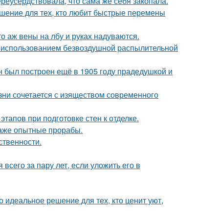
реусердствовала, что сама же себя закопала.
ешение для тех, кто любит быстрые перемены
то аж вены на лбу и руках надуваются.
 использованием безвоздушной распылительной
н был построен ещё в 1905 году прадедушкой и
изни сочетается с изяществом современного
тапов при подготовке стен к отделке.
 даже опытные прорабы.
ственности.
всего за пару лет, если уложить его в
 идеальное решение для тех, кто ценит уют,