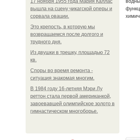
водны
17 ноября 1955 года Мария Каллас
функц
вышла на сцену чикагской оперы и
химич
сорвала овации.
Это крепость, в которую мы
возвращаемся после долгого и
трудного дня.
Из двушки в трешку, площадью 72
кв.
Споры во время ремонта -
ситуация знакомая многим.
В 1984 году 16-летняя Мэри Лу
реттон стала первой американкой,
завоевавшей олимпийское золото в
гимнастическом многоборье.