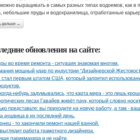
можно выращивать в самых разных типах водоемов, как в п
а, небольшие пруды и водохранилища, отработанные карьер
ь дальше →
ледние обновления на сайте:
ры во время ремонта - ситуация знакомая многим.
мания мощный удар по индустрии "Дизайнерской Жестокост
 стал первым штатом США, который запретил использовани
родуктов.
когда-нибудь задумывались, что карта мира - это лишь кро
ропических лесах Гавайев живёт паук, который словно носит
ько представьте: вы приходите на новую работу, а там - ва
а аушвица в их последний день.
онец - то закончили ремонт нашей ванной.
 выглядит работа грамотного дизайнера.
чше парикмахера и не найти.