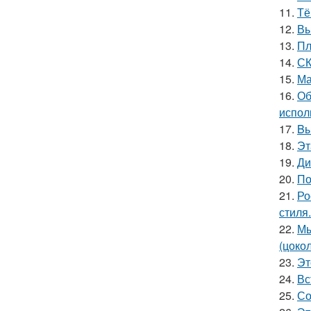
11.
Тё
12.
Вы
13.
Пл
14.
СК
15.
Ма
16.
Об
испол
17.
Bы
18.
Эт
19.
Ди
20.
По
21.
Ро
стиля.
22.
Мы
(цоко
23.
Эт
24.
Вс
25.
Со