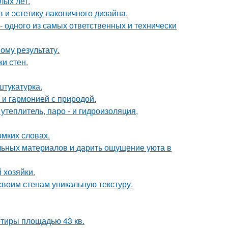
лых лет.
 и эстетику лаконичного дизайна.
- одного из самых ответственных и технически
ому результату.
и стен.
тукатурка.
 и гармонией с природой.
теплитель, паро - и гидроизоляция,
омких словах.
альных материалов и дарить ощущение уюта в
 хозяйки.
 своим стенам уникальную текстуру.
тиры площадью 43 кв.