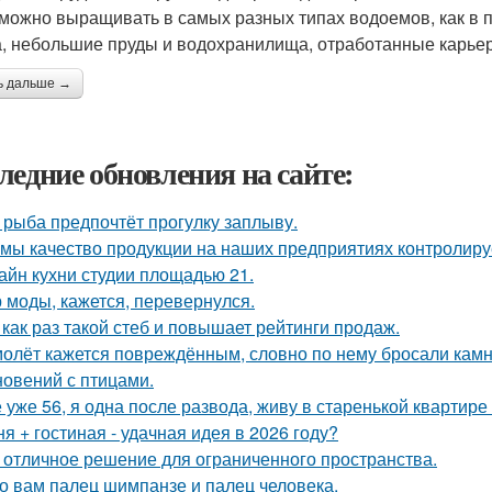
можно выращивать в самых разных типах водоемов, как в п
а, небольшие пруды и водохранилища, отработанные карьер
ь дальше →
ледние обновления на сайте:
 рыба предпочтёт прогулку заплыву.
 мы качество продукции на наших предприятиях контролиру
айн кухни студии площадью 21.
 моды, кажется, перевернулся.
 как раз такой стеб и повышает рейтинги продаж.
олёт кажется повреждённым, словно по нему бросали камни
новений с птицами.
 уже 56, я одна после развода, живу в старенькой квартире 
ня + гостиная - удачная идея в 2026 году?
 отличное решение для ограниченного пространства.
о вам палец шимпанзе и палец человека.