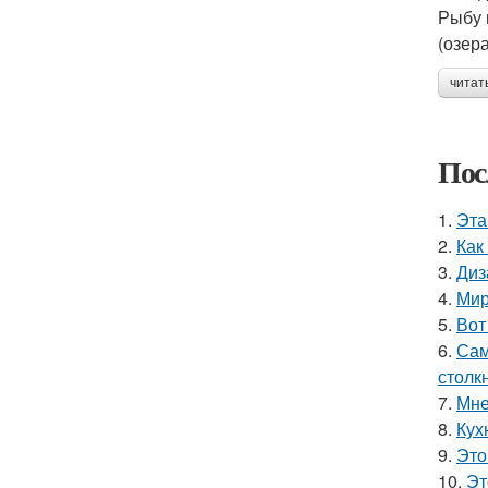
Рыбу 
(озер
читат
Пос
1.
Эта
2.
Как
3.
Диз
4.
Мир
5.
Вот
6.
Сам
столк
7.
Мне
8.
Кух
9.
Это
10.
Эт