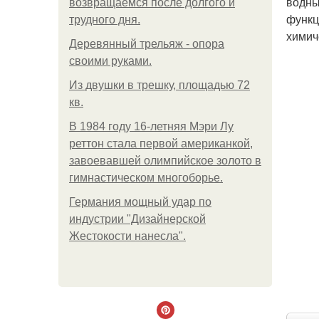
водны
возвращаемся после долгого и
функц
трудного дня.
химич
Деревянный трельяж - опора
своими руками.
Из двушки в трешку, площадью 72
кв.
В 1984 году 16-летняя Мэри Лу
реттон стала первой американкой,
завоевавшей олимпийское золото в
гимнастическом многоборье.
Германия мощный удар по
индустрии "Дизайнерской
Жестокости нанесла".