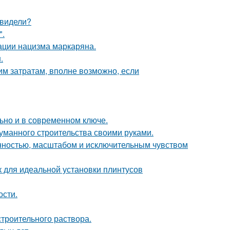
 видели?
".
ации нацизма маркаряна.
.
им затратам, вполне возможно, если
льно и в современном ключе.
думанного строительства своими руками.
нностью, масштабом и исключительным чувством
для идеальной установки плинтусов
ости.
троительного раствора.