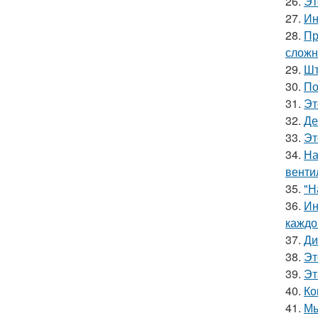
26.
Эт
27.
Ин
28.
Пр
сложн
29.
Шт
30.
По
31.
Эт
32.
Де
33.
Эт
34.
На
венти
35.
"Н
36.
Ин
каждо
37.
Ди
38.
Эт
39.
Эт
40.
Ко
41.
Мы