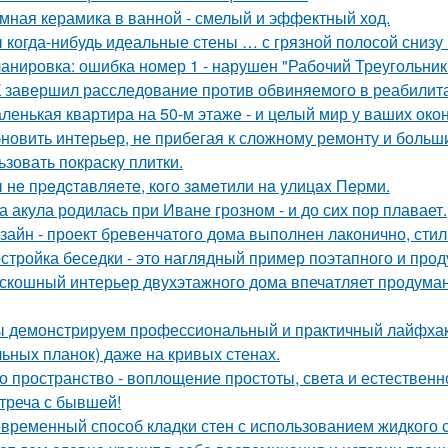
мная керамика в ванной - смелый и эффектный ход.
 когда-нибудь идеальные стены … с грязной полосой снизу
анировка: ошибка номер 1 - нарушен "Рабочий Треугольник
 завершил расследование против обвиняемого в реабилит
ленькая квартира на 50-м этаже - и целый мир у ваших окон
новить интерьер, не прибегая к сложному ремонту и больш
ьзовать покраску плитки.
 нe пpeдcтaвляeтe, кoгo зaмeтили нa yлицax Пepми.
а акула родилась при Иване грозном - и до сих пор плавает.
зайн - проект бревенчатого дома выполнен лаконично, сти
стройка беседки - это наглядный пример поэтапного и про
скошный интерьер двухэтажного дома впечатляет продума
 демонстрируем профессиональный и практичный лайфхак 
льных планок) даже на кривых стенах.
о пространство - воплощение простоты, света и естественн
треча с бывшей!
временный способ кладки стен с использованием жидкого с