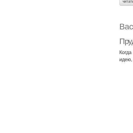
читат
Вас
Пру
Когда
идею,