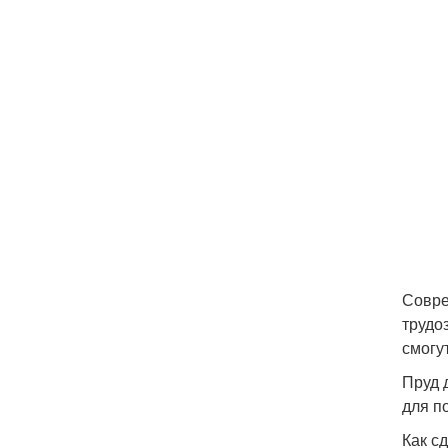
Совре
трудо
смогу
Пруд 
для п
Как с