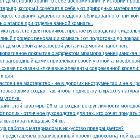
от дом словно хранит в себе воспоминания и истории прош
терьер, который сочетает в себе уют природных материалов
оцесс создания душевого поддона, облицованного плиткой 
ых этапов при отделке ванной комнаты.
укатурка стен для новичков: простое руководство к идеальн
лный процесс реновации комнаты: от подготовки до покраск
от дом особой атмосферой уюта и гармонии наполнен.
коративное покрытие с эффектом мрамора (венецианская ш
от загородный домик привлекает своей уютной атмосферой
 схеме показаны ключевые элементы современной кровли: у
ляция.
астоящее мастерство - не в дорогих инструментах и не в гр
терьер дома создан так, чтобы подчеркнуть красоту натур
м уголке.
зайн этой квартиры 26 м кв создан вокруг личности молодой
от ролик - отличное руководство для тех, кто хочет придать
а квартира площадью 34 кв.
гда работа с материалом в искусство превращается?
 представляем реализованный проект однокомнатной квар