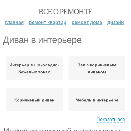
ВСЕ О РЕМОНТЕ
главная
ремонт квартир
ремонт дома
дизайн
Диван в интерьере
Интерьер в шоколадно-
Зал с коричневым
бежевых тонах
диваном
Коричневый диван
Мебель в интерьере
Показать все
Интерьер гостиной в коричневых
Диван в светлом
Использование в