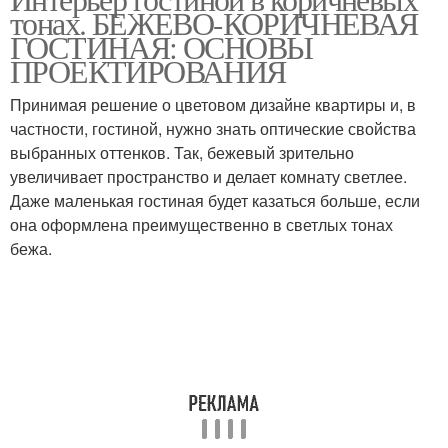
тонах. БЕЖЕВО-КОРИЧНЕВАЯ
интерьере
интерьере
ГОСТИНАЯ: ОСНОВЫ
ПРОЕКТИРОВАНИЯ
Принимая решение о цветовом дизайне квартиры и, в
Диван с интерьером
Сиреневый диван
частности, гостиной, нужно знать оптические свойства
выбранных оттенков. Так, бежевый зрительно
увеличивает пространство и делает комнату светлее.
Даже маленькая гостиная будет казаться больше, если
Цветы в интерьере
Цвета в интерьере
она оформлена преимущественно в светлых тонах
бежа.
Розовый диван
Сочетание в интерьере
Золотистый диван
Оранжевый диван