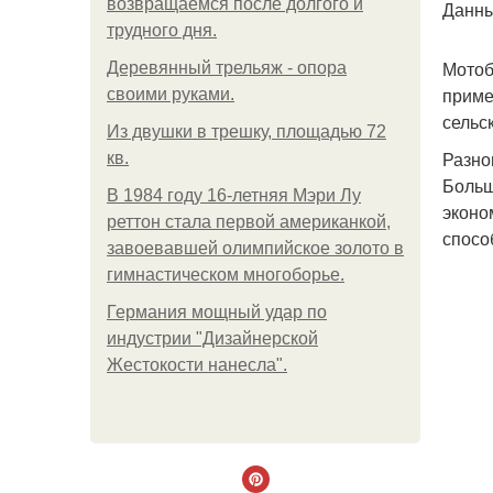
возвращаемся после долгого и
Данны
трудного дня.
Мотоб
Деревянный трельяж - опора
приме
своими руками.
сельс
Из двушки в трешку, площадью 72
Разно
кв.
Больш
В 1984 году 16-летняя Мэри Лу
эконо
реттон стала первой американкой,
спосо
завоевавшей олимпийское золото в
гимнастическом многоборье.
Германия мощный удар по
индустрии "Дизайнерской
Жестокости нанесла".