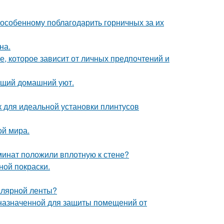
-особенному поблагодарить горничных за их
на.
, которое зависит от личных предпочтений и
оящий домашний уют.
для идеальной установки плинтусов
ой мира.
аминат положили вплотную к стене?
ной покраски.
малярной ленты?
назначенной для защиты помещений от