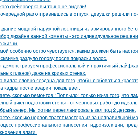
кого фейерверка вы точно не видели!
 очередной раз отправившись в отпуск, девушки решили по
здание мощной наружной лестницы из армированного бето
бор дизайна ванной комнаты - это индивидуальное решение
а жизни.
мой особенно остро чувствуется, каким должен быть наст
сквичке раздуло голову после покраски волос.
 демонстрируем профессиональный и практичный лайфхак 
льных планок) даже на кривых стенах.
а вилла словно создана для того, чтобы любоваться красот
а кадры после аварии показывает.
аете, сколько ремонтов "Поплыло" только из-за того, что л
лный цикл подготовки стены - от черновых работ до идеаль
брый вечер. Мы хотим перепланировать зал под 2 детские.
аете, сколько нервов тратят мастера из-за неправильной 
оцесс профессионального нанесения гидроизоляции, пред
кновения влаги.