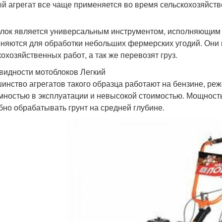
й агрегат все чаще применяется во время сельскохозяйств
лок является универсальным инструментом, исполняющим ф
няются для обработки небольших фермерских угодий. Они
кохозяйственных работ, а так же перевозят груз.
видности мотоблоков Легкий
инство агрегатов такого образца работают на бензине, реж
мностью в эксплуатации и невысокой стоимостью. Мощность 
бно обрабатывать грунт на средней глубине.