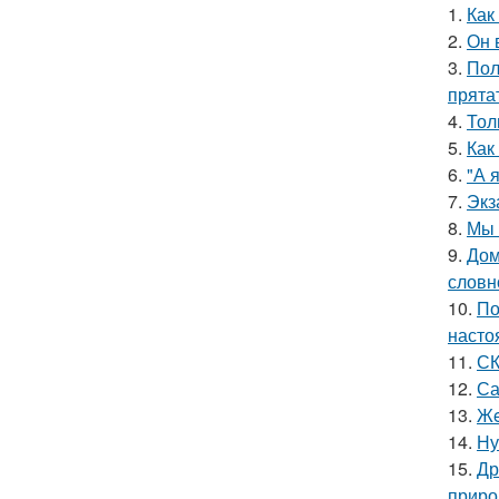
1.
Как
2.
Он 
3.
Пол
прята
4.
Тол
5.
Как
6.
"А 
7.
Экз
8.
Мы 
9.
Дом
словн
10.
По
насто
11.
СК
12.
Са
13.
Жe
14.
Ну
15.
Др
приро