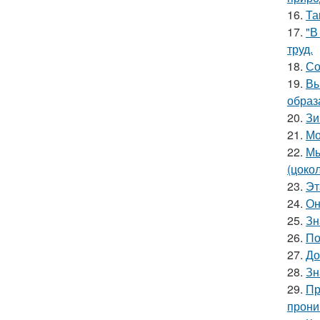
16.
Та
17.
"В
труд.
18.
Со
19.
Вы
образ
20.
Зи
21.
Мо
22.
Мы
(цоко
23.
Эт
24.
Он
25.
Зн
26.
По
27.
До
28.
Зн
29.
Пр
прони