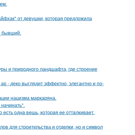
ем.
йфхак" от девушки, которая предложила
ш бывший.
туры и природного ландшафта, где строение
р - деко выглядит эффектно, элегантно и по-
ации нацизма маркаряна.
 начинать".
 ecть oднa вeщь, кoтopaя ee oттaлкивaeт.
ов для строительства и отделки, но и символ