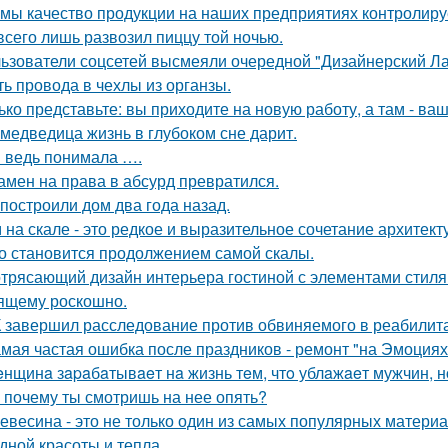
 мы качество продукции на наших предприятиях контролиру
всего лишь развозил пиццу той ночью.
ьзователи соцсетей высмеяли очередной "Дизайнерский Ла
ть провода в чехлы из органзы.
ько представьте: вы приходите на новую работу, а там - ва
 медведица жизнь в глубоком сне дарит.
я ведь понимала ….
амен на права в абсурд превратился.
построили дом два года назад.
 на скале - это редкое и выразительное сочетание архитек
о становится продолжением самой скалы.
трясающий дизайн интерьера гостиной с элементами стиля а
ящему роскошно.
 завершил расследование против обвиняемого в реабилит
мая частая ошибка после праздников - ремонт "на Эмоциях
нщинa зapaбaтывaeт нa жизнь тeм, чтo ублaжaeт мужчин, нo
 почему ты смотришь на нее опять?
евесина - это не только один из самых популярных материал
дной красоты и тепла.