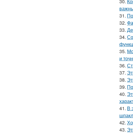
30.
Ко
важны
31.
По
32.
Фа
33.
Де
34.
Со
функц
35.
Мо
и точн
36.
Ст
37.
Эт
38.
Эт
39.
По
40.
Эт
харак
41.
В 
шпакл
42.
Хо
43.
Эт