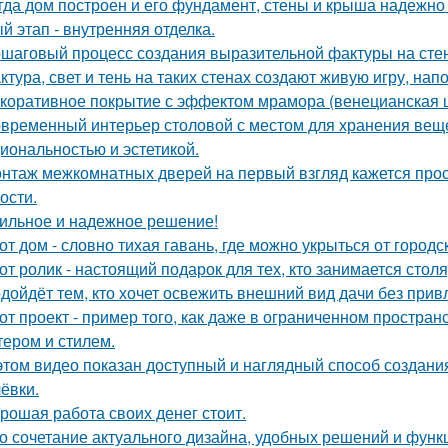
гда дом построен и его фундамент, стены и крыша надежно 
й этап - внутренняя отделка.
шаговый процесс создания выразительной фактуры на сте
ктура, свет и тень на таких стенах создают живую игру, н
коративное покрытие с эффектом мрамора (венецианская ш
временный интерьер столовой с местом для хранения вещей
иональностью и эстетикой.
нтаж межкомнатных дверей на первый взгляд кажется прост
ости.
ильное и надежное решение!
от дом - словно тихая гавань, где можно укрыться от городс
от ролик - настоящий подарок для тех, кто занимается сто
дойдёт тем, кто хочет освежить внешний вид дачи без прив
от проект - пример того, как даже в ограниченном простра
тером и стилем.
этом видео показан доступный и наглядный способ создан
ёвки.
рошая работа своих денег стоит.
о сочетание актуального дизайна, удобных решений и функ