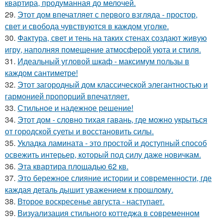
квартира, продуманная до мелочей.
29.
Этот дом впечатляет с первого взгляда - простор,
свет и свобода чувствуются в каждом уголке.
30.
Фактура, свет и тень на таких стенах создают живую
игру, наполняя помещение атмосферой уюта и стиля.
31.
Идеальный угловой шкаф - максимум пользы в
каждом сантиметре!
32.
Этот загородный дом классической элегантностью и
гармонией пропорций впечатляет.
33.
Стильное и надежное решение!
34.
Этот дом - словно тихая гавань, где можно укрыться
от городской суеты и восстановить силы.
35.
Укладка ламината - это простой и доступный способ
освежить интерьер, который под силу даже новичкам.
36.
Эта квартира площадью 62 кв.
37.
Это бережное слияние истории и современности, где
каждая деталь дышит уважением к прошлому.
38.
Второе воскресенье августа - наступает.
39.
Визуализация стильного коттеджа в современном