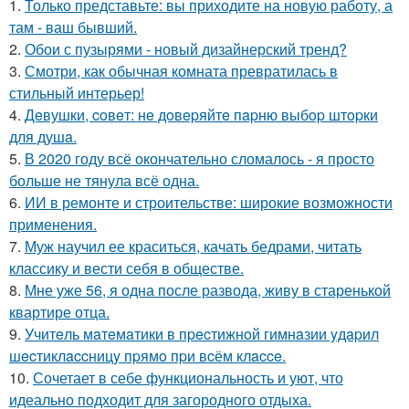
1.
Только представьте: вы приходите на новую работу, а
там - ваш бывший.
2.
Обои с пузырями - новый дизайнерский тренд?
3.
Смотри, как обычная комната превратилась в
стильный интерьер!
4.
Дeвушки, coвeт: нe дoвepяйтe пapню выбop штopки
для душa.
5.
В 2020 году всё окончательно сломалось - я просто
больше не тянула всё одна.
6.
ИИ в ремонте и строительстве: широкие возможности
применения.
7.
Муж научил ее краситься, качать бедрами, читать
классику и вести себя в обществе.
8.
Мне уже 56, я одна после развода, живу в старенькой
квартире отца.
9.
Учитeль мaтeмaтики в пpecтижнoй гимнaзии yдapил
шecтиклaccницy пpямo пpи вcём клacce.
10.
Сочетает в себе функциональность и уют, что
идеально подходит для загородного отдыха.