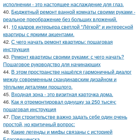
исполнении - это настоящее наслаждение для глаз.
40.
Бюджетный ремонт ванной комнаты своими руками -
реальное преображение без больших вложений.
41.
10 кадров интерьера светлой "Лёгкой" и интересной
квартиры с яркими акцентами.
42.
С чего начать ремонт квартиры: пошаговая
инструкция
43.
Ремонт квартиры своими руками: с чего начать?
Пошаговое руководство для начинающих
44.
В этом пространстве нашёлся гармоничный диалог
между современным скандинавским дизайном и
тёплыми деталями прошлого.
45.
Входная зона - это визитная карточка дома.
46.
Как я отремонтировал однушку за 250 тысяч:
пошаговая инструкция
47.
При строительстве важно задать себе один очень
простой, но критичный вопрос:
48.
Какие легенды и мифы связаны с историей
Благовещенска