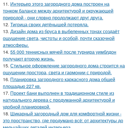
11.
Интерьер этого загородного дома построен на
тонком балансе между архитектурой и окружающей
природой - они словно продолжают друг друга.
12.
Тигрица своих детёнышей потеряла.
13.
Дизайн дома из бруса в выбеленных тонах создаёт
ощущение света, чистоты и особой, почти сказочной
атмосферы.
14.
55 000 теннисных мячей после турнира уимблдон
получают вторую жизнь.
15.
Стильное оформление загородного дома строится на
ощущении простора, света и гармонии с природой.
16.
Планировка загородного каркасного дома общей
площадью 227 кв.
17.
Проект бани выполнен в традиционном стиле из
натурального дерева с продуманной архитектурой и
удобной планировкой.
18.
Шикарный загородный дом для комфортной жизни -
это пространство, где продумано всё: от архитектуры до
мельчайших деталей интерьера.