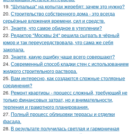
19.
"Щупальца" на копытах жеребят: зачем это нужно?
20.
Строительство собственного дома - это всегда
серьёзные вложения времени, сил и средств.
21.
Знаете, что самое обидное в утеплении?
22.
Редактор "Москвы 24" решила сыграть в чёрный
юмор и так переусердствовала, что сама же себя
закопала.
23.
Знаете, какую ошибку чаще всего совершают?
24.
Современный способ кладки стен с использованием
жидкого строительного раствора.
25.
Вам интересно, как создаются сложные столярные
соединения?
26.
Ремонт квартиры - процесс сложный, требующий не
только финансовых затрат, но и внимательности,
терпения и грамотного планирования.
27.
Полный процесс облицовки террасы и отделки
фасада.
28.
В результате получилась светлая и гармоничная