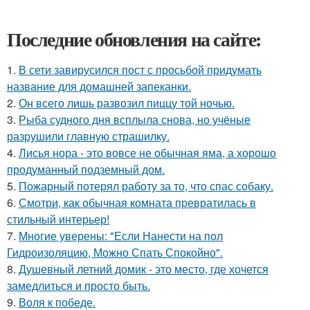
Последние обновления на сайте:
1.
В сети завирусился пост с просьбой придумать
название для домашней запеканки.
2.
Он всего лишь развозил пиццу той ночью.
3.
Рыба судного дня всплыла снова, но учёные
разрушили главную страшилку.
4.
Лисья нора - это вовсе не обычная яма, а хорошо
продуманный подземный дом.
5.
Пожарный потерял работу за то, что спас собаку.
6.
Смотри, как обычная комната превратилась в
стильный интерьер!
7.
Многие уверены: "Если Нанести на пол
Гидроизоляцию, Можно Спать Спокойно".
8.
Душевный летний домик - это место, где хочется
замедлиться и просто быть.
9.
Воля к победе.