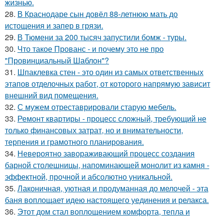
жизнью.
28.
В Краснодаре сын довёл 88-летнюю мать до
истощения и запер в грязи.
29.
В Тюмени за 200 тысяч запустили бомж - туры.
30.
Что такое Прованс - и почему это не про
"Провинциальный Шаблон"?
31.
Шпаклевка стен - это один из самых ответственных
этапов отделочных работ, от которого напрямую зависит
внешний вид помещения.
32.
С мужем отреставрировали старую мебель.
33.
Ремонт квартиры - процесс сложный, требующий не
только финансовых затрат, но и внимательности,
терпения и грамотного планирования.
34.
Невероятно завораживающий процесс создания
барной столешницы, напоминающей монолит из камня -
эффектной, прочной и абсолютно уникальной.
35.
Лаконичная, уютная и продуманная до мелочей - эта
баня воплощает идею настоящего уединения и релакса.
36.
Этот дом стал воплощением комфорта, тепла и