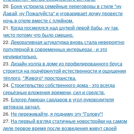
20.
Боня устроила семейные переговоры в стиле "ну
Давай, ну Пожалуйста" и уговаривает дочку провести
ночь в отеле вместе с пляйном.
21.
Когда посмеялся над шуткой левой бабы, ну так,
чисто потому что было смешно.
22.
Декоративная штукатурка вновь стала невероятно
популярной в современных интерьерах - и это
неудивительно.
23.
Дизайн холла в доме из профилированного бруса
строится на подчёркнутой естественности и ощущении
тёплого, "Живого" пространства.
24.
Строительство собственного дома - это всегда
серьёзные вложения времени, сил и средств.
25.
Блогер Амиран сардаров в угол руководителя
автоваза загнал.
26.
Не переживайте, я подниму эту "Голову"!
27.
На первый взгляд статичные новостройки на самом
деле первое время после возведения живут своей