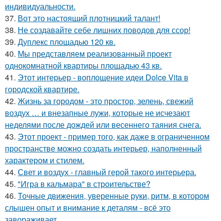
индивидуальности.
37.
Вот это настоящий плотницкий талант!
38.
Не создавайте себе лишних поводов для ссор!
39.
Дуплекс площадью 120 кв.
40.
Мы представляем реализованный проект
однокомнатной квартиры площадью 43 кв.
41.
Этот интерьер - воплощение идеи Dolce Vita в
городской квартире.
42.
Жизнь за городом - это простор, зелень, свежий
воздух … и внезапные лужи, которые не исчезают
неделями после дождей или весеннего таяния снега.
43.
Этот проект - пример того, как даже в ограниченном
пространстве можно создать интерьер, наполненный
характером и стилем.
44.
Свет и воздух - главный герой такого интерьера.
45.
"Игра в кальмара" в строительстве?
46.
Точные движения, уверенные руки, ритм, в котором
слышен опыт и внимание к деталям - всё это
завораживает.