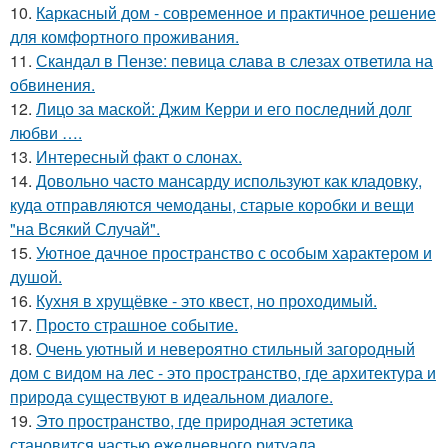
10.
Каркасный дом - современное и практичное решение
для комфортного проживания.
11.
Скандал в Пензе: певица слава в слезах ответила на
обвинения.
12.
Лицо за маской: Джим Керри и его последний долг
любви ….
13.
Интересный факт о слонах.
14.
Довольно часто мансарду используют как кладовку,
куда отправляются чемоданы, старые коробки и вещи
"на Всякий Случай".
15.
Уютное дачное пространство с особым характером и
душой.
16.
Кухня в хрущёвке - это квест, но проходимый.
17.
Просто страшное событие.
18.
Очень уютный и невероятно стильный загородный
дом с видом на лес - это пространство, где архитектура и
природа существуют в идеальном диалоге.
19.
Это пространство, где природная эстетика
становится частью ежедневного ритуала.