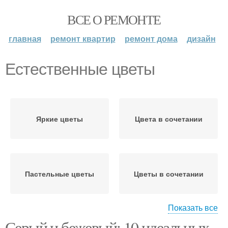
ВСЕ О РЕМОНТЕ
главная
ремонт квартир
ремонт дома
дизайн
Естественные цветы
Яркие цветы
Цвета в сочетании
Пастельные цветы
Цветы в сочетании
Показать все
Серый и бежевый: 10 идеальных
Цвет для современного