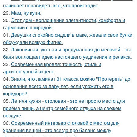
начинает ненавидеть всё, что происходит.
29.
Мам, ну купи.
30.
Этот дом - воплощение элегантности, комфорта и
гармонии с природой.
31.
Девушки спокойно сидели в маке, жевали свои булки,
обсуждали всякую фигню.
32.
Лаконичная, уютная и продуманная до мелочей - эта
баня воплощает идею настоящего уединения и релакса.
33.
Современная кровля: точность, стиль и
архитектурный акцент.
34.
Знали, что ламинат 31 класса можно "Протереть" до
основания всего за пару лет, если уложить его в
коридоре?
35.
Летняя кухня - столовая - это не просто место для
приёма пищи, а центр семейного отдыха на свежем
воздухе.
36.
Современный интерьер столовой с местом для
хранения вещей - это всегда про баланс между