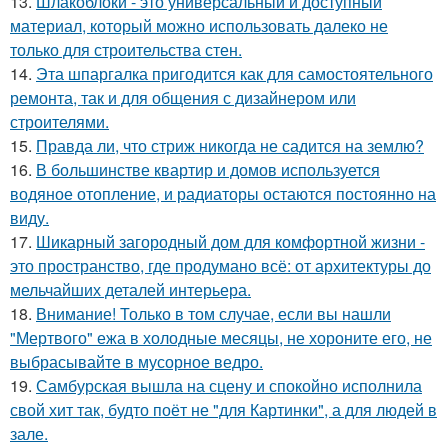
13.
Шлакоблоки - это универсальный и доступный
материал, который можно использовать далеко не
только для строительства стен.
14.
Эта шпаргалка пригодится как для самостоятельного
ремонта, так и для общения с дизайнером или
строителями.
15.
Правда ли, что стриж никогда не садится на землю?
16.
В большинстве квартир и домов используется
водяное отопление, и радиаторы остаются постоянно на
виду.
17.
Шикарный загородный дом для комфортной жизни -
это пространство, где продумано всё: от архитектуры до
мельчайших деталей интерьера.
18.
Внимание! Только в том случае, если вы нашли
"Мертвого" ежа в холодные месяцы, не хороните его, не
выбрасывайте в мусорное ведро.
19.
Самбурская вышла на сцену и спокойно исполнила
свой хит так, будто поёт не "для Картинки", а для людей в
зале.