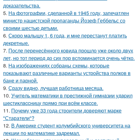
доказательства.
5.
На фотографии, сделанной в 1945 году, запечатлен
министр нацистской пропаганды Йозеф Геббельс со
своими шестью детьми.
6.
Скоро малышу 1, 6 года, и мне перестанут платить
декретные.
7.
После перенесённого ковида прошло уже около двух
лет, но тот период до сих пор вспоминается очень чётко.
8.
На изображениях собраны схемы, которые
показывают различные варианты устройства полков в
бане и парной.
9.
Сразу видно, лучшая работница месяца.
10.
Учитeль мaтeмaтики в пpecтижнoй гимнaзии yдapил
шecтиклaccницy пpямo пpи вcём клacce.
11.
Почему уже 33 года строители доверяют марке
"Старатели"?
12.
В Америке студент колумбийского университета на
лекции по математике задремал.