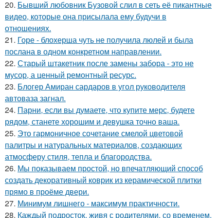
20.
Бывший любовник Бузовой слил в сеть её пикантные
видео, которые она присылала ему будучи в
отношениях.
21.
Горе - блохерша чуть не получила люлей и была
послана в одном конкретном направлении.
22.
Старый штакетник после замены забора - это не
мусор, а ценный ремонтный ресурс.
23.
Блогер Амиран сардаров в угол руководителя
автоваза загнал.
24.
Парни, если вы думаете, что купите мерс, будете
рядом, станете хорошим и девушка точно ваша.
25.
Это гармоничное сочетание смелой цветовой
палитры и натуральных материалов, создающих
атмосферу стиля, тепла и благородства.
26.
Мы показываем простой, но впечатляющий способ
создать декоративный коврик из керамической плитки
прямо в проёме двери.
27.
Минимум лишнего - максимум практичности.
28.
Каждый подросток, живя с родителями, со временем,