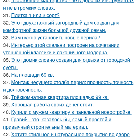
30.
"Настоящее мастерство - не в дорогих инструментах
и не в громких словах.
31.
Плитка 1 или 2 сорт?
32.
Этот двухэтажный загородный дом создан для
комфортной жизни большой дружной семьи.
33.
Вам нужно установить новые перила?
34.
Интерьер этой спальни построен на сочетании
утончённой классики и лаконичного модерна.
35.
Этот домик словно создан для отдыха от городской
суеты.
36.
На площади 69 кв.
37.
Монтаж несущего столба перил: прочность, точность
и долговечность.
38.
Трёхкомнатная квартира площадью 99 кв.
39.
Хорошая работа своих денег стоит.
40.
Купили с мужем квартиру в панельной новостройке.
41.
Гравий - это, казалось бы, самый простой и
привычный строительный материал.
42.
Хотите стильное и натуральное покрытие во дворе