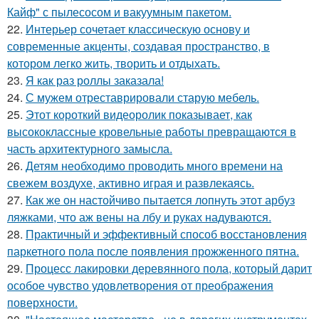
Кайф" с пылесосом и вакуумным пакетом.
22.
Интерьер сочетает классическую основу и
современные акценты, создавая пространство, в
котором легко жить, творить и отдыхать.
23.
Я как раз роллы заказала!
24.
С мужем отреставрировали старую мебель.
25.
Этот короткий видеоролик показывает, как
высококлассные кровельные работы превращаются в
часть архитектурного замысла.
26.
Детям необходимо проводить много времени на
свежем воздухе, активно играя и развлекаясь.
27.
Как же он настойчиво пытается лопнуть этот арбуз
ляжками, что аж вены на лбу и руках надуваются.
28.
Практичный и эффективный способ восстановления
паркетного пола после появления прожженного пятна.
29.
Процесс лакировки деревянного пола, который дарит
особое чувство удовлетворения от преображения
поверхности.