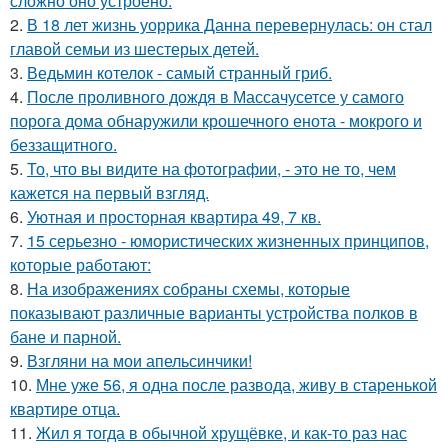
сложно оно устроено.
2.
В 18 лет жизнь уоррика Данна перевернулась: он стал
главой семьи из шестерых детей.
3.
Ведьмин котелок - самый странный гриб.
4.
После проливного дождя в Массачусетсе у самого
порога дома обнаружили крошечного енота - мокрого и
беззащитного.
5.
То, что вы видите на фотографии, - это не то, чем
кажется на первый взгляд.
6.
Уютная и просторная квартира 49, 7 кв.
7.
15 серьезно - юмористических жизненных принципов,
которые работают:
8.
На изображениях собраны схемы, которые
показывают различные варианты устройства полков в
бане и парной.
9.
Взгляни на мои апельсинчики!
10.
Мне уже 56, я одна после развода, живу в старенькой
квартире отца.
11.
Жил я тогда в обычной хрущёвке, и как-то раз нас