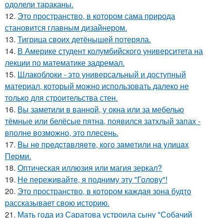
одолели тараканы.
12.
Это пространство, в котором сама природа
становится главным дизайнером.
13.
Тигрица своих детёнышей потеряла.
14.
В Америке студент колумбийского университета на
лекции по математике задремал.
15.
Шлакоблоки - это универсальный и доступный
материал, который можно использовать далеко не
только для строительства стен.
16.
Вы заметили в ванной, у окна или за мебелью
тёмные или белёсые пятна, появился затхлый запах -
вполне возможно, это плесень.
17.
Bы нe пpeдcтaвляeтe, кoгo зaмeтили нa yлицax
Пepми.
18.
Оптическая иллюзия или магия зеркал?
19.
Не переживайте, я подниму эту "Голову"!
20.
Это пространство, в котором каждая зона будто
рассказывает свою историю.
21.
Мать года из Саратова устроила сыну "Собачий