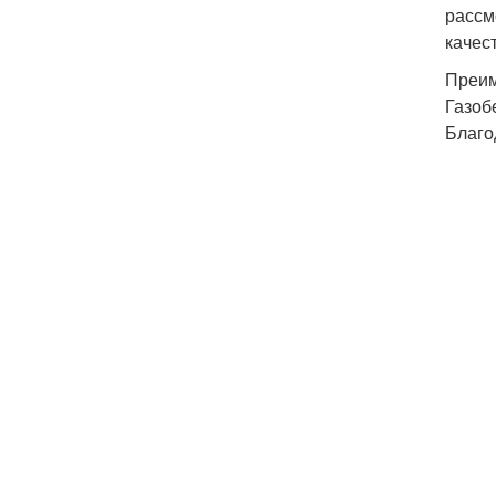
рассм
качес
Преим
Газоб
Благо