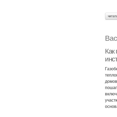
читат
Вас
Как 
инс
Газоб
тепло
домов
пошаг
включ
участ
основ