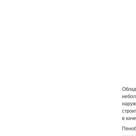
Облад
небол
наруж
строи
в кач
Пеноб