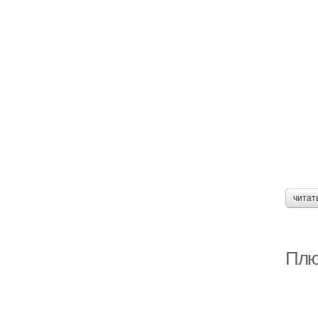
читат
Плю