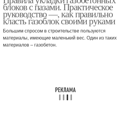
блоков с пазами. Практическое
перегородки
перегородки
руководство —, как правильно
класть газоблок своими руками
Газобетон в
Большим спросом в строительстве пользуются
Газобетон в европе
строительстве
материалы, имеющие маленький вес. Один из таких
материалов – газобетон.
Неавтоклавный
Дом из газобетона
газобетон
Газобетон для
Стен из газобетона
перегородок
Газобетон с
утеплителем