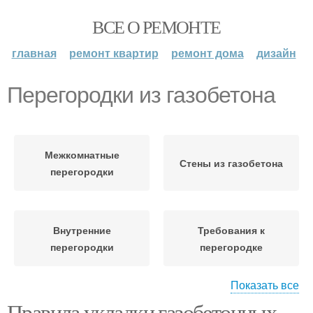
ВСЕ О РЕМОНТЕ
главная
ремонт квартир
ремонт дома
дизайн
Перегородки из газобетона
Межкомнатные
Стены из газобетона
перегородки
Внутренние
Требования к
перегородки
перегородке
Показать все
Правила укладки газобетонных
Вариант для
Газобетонные