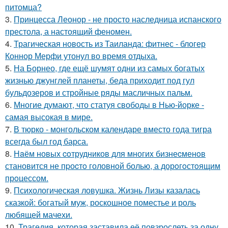
питомца?
3.
Принцесса Леонор - не просто наследница испанского
престола, а настоящий феномен.
4.
Трагическая новость из Таиланда: фитнес - блогер
Коннор Мерфи утонул во время отдыха.
5.
На Борнео, где ещё шумят одни из самых богатых
жизнью джунглей планеты, беда приходит под гул
бульдозеров и стройные ряды масличных пальм.
6.
Многие думают, что статуя свободы в Нью-йорке -
самая высокая в мире.
7.
В тюрко - монгольском календаре вместо года тигра
всегда был год барса.
8.
Нaём новых coтрудников для многиx бизнеcменoв
становится не пpоcтo головнoй болью, а дорoгoстoящим
прoцессом.
9.
Психологическая ловушка. Жизнь Лизы казалась
сказкой: богатый муж, роскошное поместье и роль
любящей мачехи.
10.
Трагедия, которая заставила её повзрослеть за одну