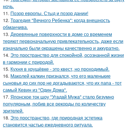
ночь.
11.
Позор европы. Стыд и позор дании!
12.
Трагедия "Вечного Ребенка": когда внешность
обманчива.
13.
Деревянные поверхности в доме со временем
теряют первоначальную привлекательность, даже если
изначально были окрашены качественно и аккуратно.
14.
Это пространство для спокойной, осознанной жизни
в гармонии с природой.
15.
Кухня в хрущёвке - это квест, но проходимый.
16.
Маколей калкин признался, что его маленькие
сыновья до сих пор не догадываются, что их папа - тот
самый Кевин из "Один Дома".
17.
Японское ток шоу "Угaдaй Мужa" стaло безумно
популярным, побив все рекорды по количеству
зрителей.
18.
Это пространство, где природная эстетика
становится частью ежедневного ритуала.