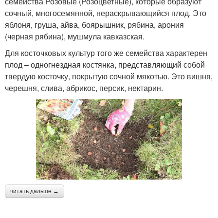
семейства Розовые (Розоцветные), которые образуют
сочный, многосемянной, нераскрывающийся плод. Это
яблоня, груша, айва, боярышник, рябина, арония
(черная рябина), мушмула кавказская.
Для косточковых культур того же семейства характерен
плод – одногнездная костянка, представляющий собой
твердую косточку, покрытую сочной мякотью. Это вишня,
черешня, слива, абрикос, персик, нектарин.
читать дальше →