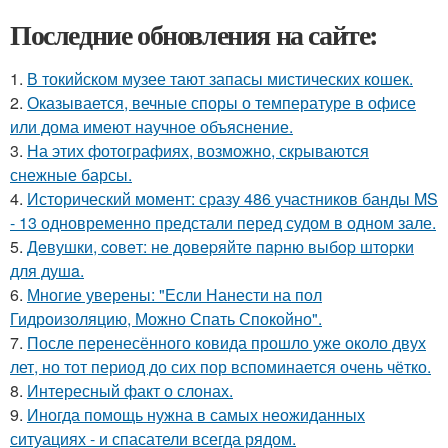
Последние обновления на сайте:
1.
В токийском музее тают запасы мистических кошек.
2.
Оказывается, вечные споры о температуре в офисе
или дома имеют научное объяснение.
3.
На этих фотографиях, возможно, скрываются
снежные барсы.
4.
Исторический момент: сразу 486 участников банды MS
- 13 одновременно предстали перед судом в одном зале.
5.
Дeвушки, coвeт: нe дoвepяйтe пapню выбop штopки
для душa.
6.
Многие уверены: "Если Нанести на пол
Гидроизоляцию, Можно Спать Спокойно".
7.
После перенесённого ковида прошло уже около двух
лет, но тот период до сих пор вспоминается очень чётко.
8.
Интересный факт о слонах.
9.
Иногда помощь нужна в самых неожиданных
ситуациях - и спасатели всегда рядом.