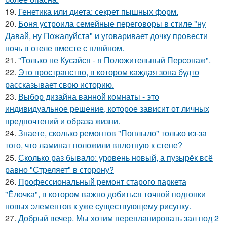
19.
Генетика или диета: секрет пышных форм.
20.
Боня устроила семейные переговоры в стиле "ну
Давай, ну Пожалуйста" и уговаривает дочку провести
ночь в отеле вместе с пляйном.
21.
"Только не Кусайся - я Положительный Персонаж".
22.
Это пространство, в котором каждая зона будто
рассказывает свою историю.
23.
Выбор дизайна ванной комнаты - это
индивидуальное решение, которое зависит от личных
предпочтений и образа жизни.
24.
Знаете, сколько ремонтов "Поплыло" только из-за
того, что ламинат положили вплотную к стене?
25.
Сколько раз бывало: уровень новый, а пузырёк всё
равно "Стреляет" в сторону?
26.
Профессиональный ремонт старого паркета
"Ёлочка", в котором важно добиться точной подгонки
новых элементов к уже существующему рисунку.
27.
Добрый вечер. Мы хотим перепланировать зал под 2