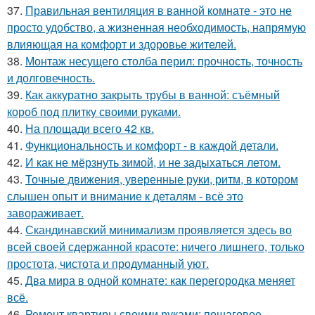
37.
Правильная вентиляция в ванной комнате - это не
просто удобство, а жизненная необходимость, напрямую
влияющая на комфорт и здоровье жителей.
38.
Монтаж несущего столба перил: прочность, точность
и долговечность.
39.
Как аккуратно закрыть трубы в ванной: съёмный
короб под плитку своими руками.
40.
На площади всего 42 кв.
41.
Функциональность и комфорт - в каждой детали.
42.
И как не мёрзнуть зимой, и не задыхаться летом.
43.
Точные движения, уверенные руки, ритм, в котором
слышен опыт и внимание к деталям - всё это
завораживает.
44.
Скандинавский минимализм проявляется здесь во
всей своей сдержанной красоте: ничего лишнего, только
простота, чистота и продуманный уют.
45.
Два мира в одной комнате: как перегородка меняет
всё.
46.
Ремонт квартиры своими руками: пошаговое