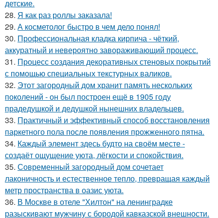
детские.
28.
Я как раз роллы заказала!
29.
А косметолог быстро в чем дело понял!
30.
Профессиональная кладка кирпича - чёткий,
аккуратный и невероятно завораживающий процесс.
31.
Процесс создания декоративных стеновых покрытий
с помощью специальных текстурных валиков.
32.
Этот загородный дом хранит память нескольких
поколений - он был построен ещё в 1905 году
прадедушкой и дедушкой нынешних владельцев.
33.
Практичный и эффективный способ восстановления
паркетного пола после появления прожженного пятна.
34.
Каждый элемент здесь будто на своём месте -
создаёт ощущение уюта, лёгкости и спокойствия.
35.
Современный загородный дом сочетает
лаконичность и естественное тепло, превращая каждый
метр пространства в оазис уюта.
36.
В Москве в отеле "Хилтон" на ленинградке
разыскивают мужчину с бородой кавказской внешности.