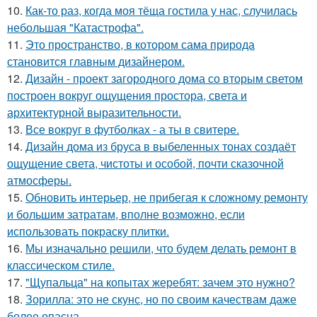
10.
Как-то раз, когда моя тёща гостила у нас, случилась
небольшая "Катастрофа".
11.
Это пространство, в котором сама природа
становится главным дизайнером.
12.
Дизайн - проект загородного дома со вторым светом
построен вокруг ощущения простора, света и
архитектурной выразительности.
13.
Все вокруг в футболках - а ты в свитере.
14.
Дизайн дома из бруса в выбеленных тонах создаёт
ощущение света, чистоты и особой, почти сказочной
атмосферы.
15.
Обновить интерьер, не прибегая к сложному ремонту
и большим затратам, вполне возможно, если
использовать покраску плитки.
16.
Мы изначально решили, что будем делать ремонт в
классическом стиле.
17.
"Щупальца" на копытах жеребят: зачем это нужно?
18.
Зорилла: это не скунс, но по своим качествам даже
более опасна.