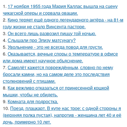
1.
17 ноября 1955 года Мария Каллас вышла на сцену
чикагской оперы и сорвала овации.
2.
Кино теряет ещё одного легендарного актёра - на 81-м
году жизни не стало Винсента пасторе.
3.
Он всего лишь развозил пиццу той ночью.
4.
Слышали про Элизу матсунагу?
5.
Увольнение - это не всегда повод для грусти.
6.
Оказывается, вечные споры о температуре в офисе
или дома имеют научное объяснение.
7.
Самолёт кажется повреждённым, словно по нему
бросали камни, но на самом деле это последствия
столкновений с птицами.
8.
Как вежливо отказаться от принесенной кошкой
мышки, чтобы не обидеть.
9.
Комната для подростка.
10.
Поезд, плацкарт. В купе нас трое: с одной стороны я
(верхняя полка пустая), напротив - женщина лет 40 и её
дочь, примерно 10 лет.