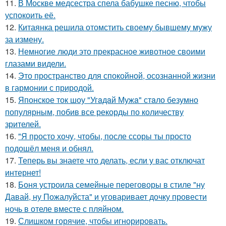
11.
В Москве медсестра спела бабушке песню, чтобы
успокоить её.
12.
Китаянка решила отомстить своему бывшему мужу
за измену.
13.
Немногие люди это прекрасное животное своими
глазами видели.
14.
Это пространство для спокойной, осознанной жизни
в гармонии с природой.
15.
Японское ток шоу "Угaдaй Мужa" стaло безумно
популярным, побив все рекорды по количеству
зрителей.
16.
"Я просто хочу, чтобы, после ссоры ты просто
подошёл меня и обнял.
17.
Теперь вы знаете что делать, если у вас отключат
интернет!
18.
Боня устроила семейные переговоры в стиле "ну
Давай, ну Пожалуйста" и уговаривает дочку провести
ночь в отеле вместе с пляйном.
19.
Слишком горячие, чтобы игнорировать.