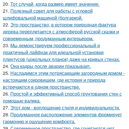
20.
Тот случай, когда размер имеет значение.
21.
Полезный совет для работы с угловой
шлифовальной машиной (болгаркой.
22.
Это пространство, в котором природная фактура
дерева переплетается с атмосферой русской сказки и
современным, продуманным интерьером.
23.
Мы демонстрируем профессиональный и
практичный лайфхак для идеальной установки
плинтусов (цокольных планок) даже на кривых стенах.
24.
Она кадры после аварии показывает.
25.
Насладимся этим потрясающим загородным домом -
настоящим сокровищем, где история и природа
встречаются в одном пространстве.
26.
Простой и эффективный способ грунтования стен с
помощью валика.
27.
Этот дом - воплощение стиля и индивидуальности.
28.
Продуманное расположение элементов формирует
гармонию и ощущение комфорта.
29.
Современное пространство, где сочетаются уют