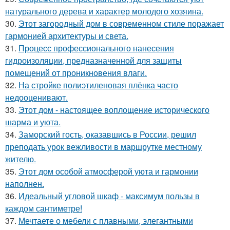
натурального дерева и характер молодого хозяина.
30.
Этот загородный дом в современном стиле поражает
гармонией архитектуры и света.
31.
Процесс профессионального нанесения
гидроизоляции, предназначенной для защиты
помещений от проникновения влаги.
32.
На стройке полиэтиленовая плёнка часто
недооценивают.
33.
Этот дом - настоящее воплощение исторического
шарма и уюта.
34.
Заморский гость, оказавшись в России, решил
преподать урок вежливости в маршрутке местному
жителю.
35.
Этот дом особой атмосферой уюта и гармонии
наполнен.
36.
Идеальный угловой шкаф - максимум пользы в
каждом сантиметре!
37.
Мечтаете о мебели с плавными, элегантными