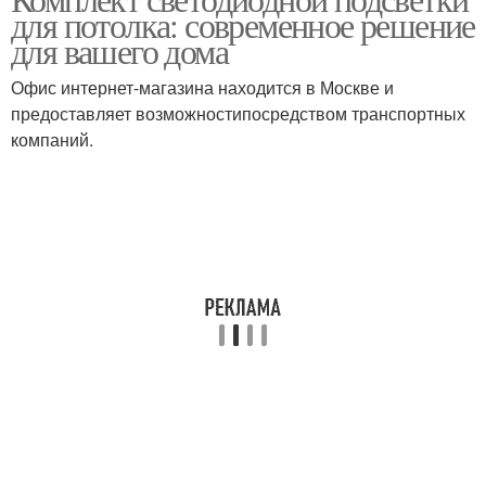
Светодиодные лампы
для потолка: современное решение
ленту
для вашего дома
Офис интернет-магазина находится в Москве и
Светодиодный
предоставляет возможностипосредством транспортных
Светодиодная лампа
светильник
компаний.