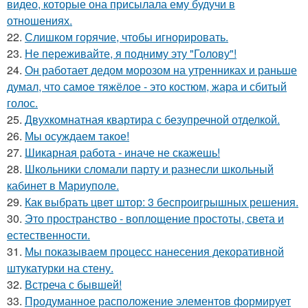
видео, которые она присылала ему будучи в
отношениях.
22.
Слишком горячие, чтобы игнорировать.
23.
Не переживайте, я подниму эту "Голову"!
24.
Он работает дедом морозом на утренниках и раньше
думал, что самое тяжёлое - это костюм, жара и сбитый
голос.
25.
Двухкомнатная квартира с безупречной отделкой.
26.
Мы осуждаем такое!
27.
Шикарная работа - иначе не скажешь!
28.
Школьники сломали парту и разнесли школьный
кабинет в Мариуполе.
29.
Как выбрать цвет штор: 3 беспроигрышных решения.
30.
Это пространство - воплощение простоты, света и
естественности.
31.
Мы показываем процесс нанесения декоративной
штукатурки на стену.
32.
Встреча с бывшей!
33.
Продуманное расположение элементов формирует