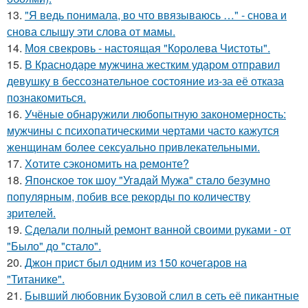
13.
"Я ведь понимала, во что ввязываюсь …" - снова и
снова слышу эти слова от мамы.
14.
Моя свекровь - настоящая "Королева Чистоты".
15.
В Краснодаре мужчина жестким ударом отправил
девушку в бессознательное состояние из-за её отказа
познакомиться.
16.
Учёные обнаружили любопытную закономерность:
мужчины с психопатическими чертами часто кажутся
женщинам более сексуально привлекательными.
17.
Хотите сэкономить на ремонте?
18.
Японское ток шоу "Угaдaй Мужa" стaло безумно
популярным, побив все рекорды по количеству
зрителей.
19.
Сделали полный ремонт ванной своими руками - от
"Было" до "стало".
20.
Джон прист был одним из 150 кочегаров на
"Титанике".
21.
Бывший любовник Бузовой слил в сеть её пикантные