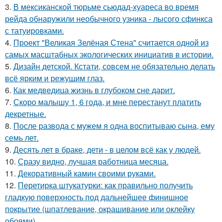
3.
В мексиканской тюрьме сьюдад-хуареса во время
рейда обнаружили необычного узника - лысого сфинкса
с татуировками.
4.
Проект "Великая Зелёная Стена" считается одной из
самых масштабных экологических инициатив в истории.
5.
Дизайн детской. Кстати, совсем не обязательно делать
всё ярким и режущим глаз.
6.
Как медведица жизнь в глубоком сне дарит.
7.
Скоро малышу 1, 6 года, и мне перестанут платить
декретные.
8.
После развода с мужем я одна воспитываю сына, ему
семь лет.
9.
Десять лет в браке, дети - в целом всё как у людей.
10.
Сразу видно, лучшая работница месяца.
11.
Декоративный камин своими руками.
12.
Перетирка штукатурки: как правильно получить
гладкую поверхность под дальнейшее финишное
покрытие (шпатлевание, окрашивание или оклейку
обоями).