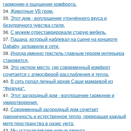
гармонию и ощущение комфорта.
34.
Животные VS гром.
35.
Этот дом - воплощение утончённого вкуса и
безупречного чувства стиля.
36.
С мужем отреставрировали старую мебель.
37.
Пацана, который наблевал на сцене на концерте
Dababy, затравили в сети.
38.
Иногда именно текстиль главным героем интерьера
становится.
39.
Это уютное место, где современный комфорт
сочетается с атмосферой расслабления и тепла.
40.
В сеть попал личный архив Саши мамаевой из
"Физрука".
41.
Этот загородный дом - воплощение гармонии и
умиротворения.
42.
Современный загородный дом сочетает
лаконичность и естественное тепло, превращая каждый
метр пространства в оазис уюта.
43.
Мы устанавливаем новые перила.