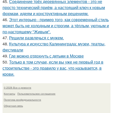
45.
Соединение трёх деревянных элементов - это не
просто технический приём, а настоящий ключ к новым
формам, идеям и конструктивным решениям.
46.
Этот интерьер - пример того, как современный стиль
может быть не холодным и строгим, а тёплым, уютным и
по-настоящему "Живым".
47.
Решили развлечься с мужем.
48.
Культура и искусство Калининграда: музеи, театры,
фестивали
49.
Где можно отдохнуть с детьми в Москве
50.
Только в том случае, если вы уже не первый год в
строительстве - это правило у вас, что называется, в
крови.
© 2026 Все о ремонте
Контакты
Пользовательское соглашение
Политика конфидециальности
Обратная связь