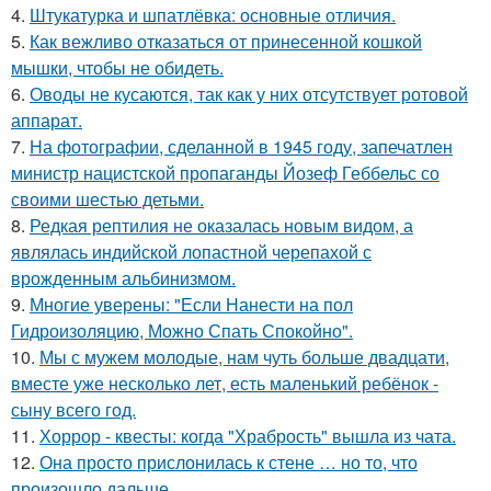
4.
Штукатурка и шпатлёвка: основные отличия.
5.
Как вежливо отказаться от принесенной кошкой
мышки, чтобы не обидеть.
6.
Оводы не кусаются, так как у них отсутствует ротовой
аппарат.
7.
На фотографии, сделанной в 1945 году, запечатлен
министр нацистской пропаганды Йозеф Геббельс со
своими шестью детьми.
8.
Редкая рептилия не оказалась новым видом, а
являлась индийской лопастной черепахой с
врожденным альбинизмом.
9.
Многие уверены: "Если Нанести на пол
Гидроизоляцию, Можно Спать Спокойно".
10.
Мы с мужем молодые, нам чуть больше двадцати,
вместе уже несколько лет, есть маленький ребёнок -
сыну всего год.
11.
Хоррор - квесты: когда "Храбрость" вышла из чата.
12.
Она просто прислонилась к стене … но то, что
произошло дальше.