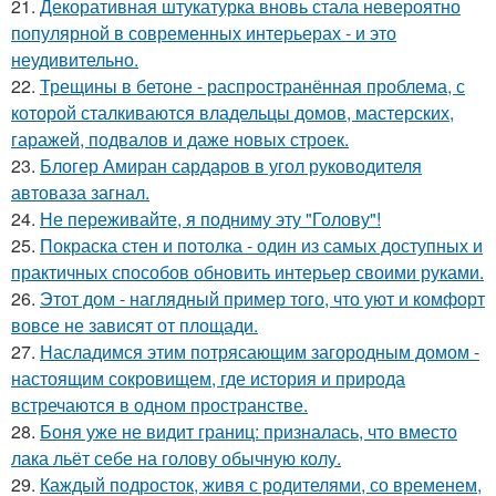
21.
Декоративная штукатурка вновь стала невероятно
популярной в современных интерьерах - и это
неудивительно.
22.
Трещины в бетоне - распространённая проблема, с
которой сталкиваются владельцы домов, мастерских,
гаражей, подвалов и даже новых строек.
23.
Блогер Амиран сардаров в угол руководителя
автоваза загнал.
24.
Не переживайте, я подниму эту "Голову"!
25.
Покраска стен и потолка - один из самых доступных и
практичных способов обновить интерьер своими руками.
26.
Этот дом - наглядный пример того, что уют и комфорт
вовсе не зависят от площади.
27.
Насладимся этим потрясающим загородным домом -
настоящим сокровищем, где история и природа
встречаются в одном пространстве.
28.
Боня уже не видит границ: призналась, что вместо
лака льёт себе на голову обычную колу.
29.
Каждый подросток, живя с родителями, со временем,