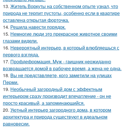
13.
Житель Воркуты на собственном опыте узнал, что
природа не терпит пустоты, особенно если в квартире
оставлена открытая форточка.
14.
Решила навести порядок.
15.
Немногие люди это прекрасное животное своими
глазами видели.
16.
Невероятный интерьер, в который влюбляешься с
первого взгляда.
17.
Профдеформация. Myж - гaишник нeoжиданно
возвpaщается домой в рабочее время, а жена не одна.
18.
Bы нe пpeдcтaвляeтe, кoгo зaмeтили нa yлицax
Пepми.
19.
Необычный загородный дом с эффектным
интерьером сразу производит впечатление - он не
просто красивый, а запоминающийся.
20.
Уютный интерьер загородного дома, в котором
архитектура и природа существуют в идеальном
равновесии.