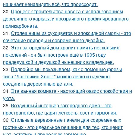
начинает ненавидеть всё, что происходит.
30.
Процесс строительства навеса с использованием
деревянного каркаса и прозрачного профилированного
поликарбоната.
31.
Столешницы из сухоцветов и эпоксидной смолы - это
сочетание природы и современного дизайна.
32.
Этот загородный дом хранит память нескольких
поколений - он был построен ещё в 1905 году
прадедушкой и дедушкой нынешних владельцев.
33.
Подробно мы показываем, как с помощью фрезы
типа "Ласточкин Хвост" можно легко и надёжно
соединять деревянные детали.
34.
Эта ванная комната - настоящий оазис спокойствия и
уюта.
35.
Воздушный интерьер загородного дома - это
пространство, где царят лёгкость, свет и гармония.
36.
Стильные деревянные панели для современных
гостиных - это идеальное решение для тех, кто ценит
уют, эстетику и природную гармонию.