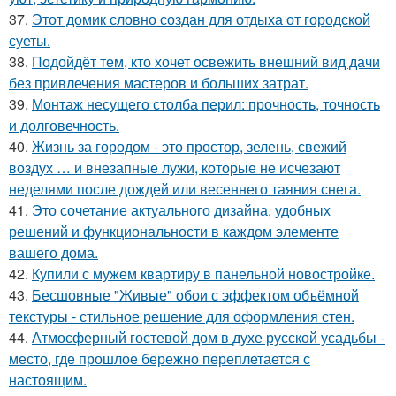
37.
Этот домик словно создан для отдыха от городской
суеты.
38.
Подойдёт тем, кто хочет освежить внешний вид дачи
без привлечения мастеров и больших затрат.
39.
Монтаж несущего столба перил: прочность, точность
и долговечность.
40.
Жизнь за городом - это простор, зелень, свежий
воздух … и внезапные лужи, которые не исчезают
неделями после дождей или весеннего таяния снега.
41.
Это сочетание актуального дизайна, удобных
решений и функциональности в каждом элементе
вашего дома.
42.
Купили с мужем квартиру в панельной новостройке.
43.
Бесшовные "Живые" обои с эффектом объёмной
текстуры - стильное решение для оформления стен.
44.
Атмосферный гостевой дом в духе русской усадьбы -
место, где прошлое бережно переплетается с
настоящим.