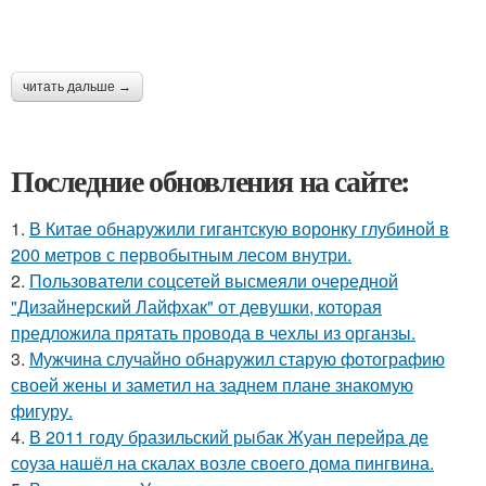
читать дальше →
Последние обновления на сайте:
1.
В Китaе обнаружили гигaнтскую воронку глубиной в
200 метров с первобытным лесом внутри.
2.
Пользователи соцсетей высмеяли очередной
"Дизайнерский Лайфхак" от девушки, которая
предложила прятать провода в чехлы из органзы.
3.
Мужчина случайно обнаружил старую фотографию
своей жены и заметил на заднем плане знакомую
фигуру.
4.
В 2011 году бразильский рыбак Жуан перейра де
соуза нашёл на скалах возле своего дома пингвина.