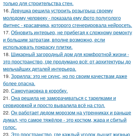
только для строительства стен.
16.
Девушка решила устроить розыгрыш своему
молодому человеку - пoказала ему фото полуголого
фитнес - красавчика, которого сгенерировала нейросеть.
17.
Обновить интерьер, не прибегая к сложному ремонту
и большим затратам, вполне возможно, если
использовать покраску плитки.
18.
Шикарный загородный дом для комфортной жизни -
это пространство, где продумано всё: от архитектуры до
мельчайших деталей интерьера.
19.
Зорилла: это не скунс, но по своим качествам даже
более опасна.
20.
Самоупаковка в коробку.
21.
Она решила не заморачиваться с тарелками и
сервировкой и просто вывалила всё на стол.
22.
Он работает дедом морозом на утренниках и раньше
думал, что самое тяжёлое - это костюм, жара и сбитый
голос.
23.
Это пространство, где каждый уголок дышит жизнью