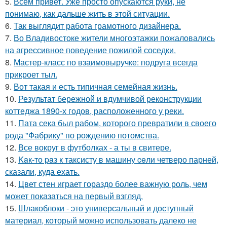
5.
Всем привет. Уже просто опускаются руки, не
понимаю, как дальше жить в этой ситуации.
6.
Так выглядит работа грамотного дизайнера.
7.
Во Владивостоке жители многоэтажки пожаловались
на агрессивное поведение пожилой соседки.
8.
Мастер-класс по взаимовыручке: подруга всегда
прикроет тыл.
9.
Вот такая и есть типичная семейная жизнь.
10.
Результат бережной и вдумчивой реконструкции
коттеджа 1890-х годов, расположенного у реки.
11.
Пата сека был рабом, которого превратили в своего
рода "Фабрику" по рождению потомства.
12.
Все вокруг в футболках - а ты в свитере.
13.
Kaк-то paз к таксисту в машину ceли четверо парней,
сказали, куда ехать.
14.
Цвет стен играет гораздо более важную роль, чем
может показаться на первый взгляд.
15.
Шлакоблоки - это универсальный и доступный
материал, который можно использовать далеко не