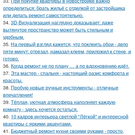
33.
При покупке квартиры в новостройке важно
определиться: брать жильё с отделкой от застройщика
или делать ремонт самостоятельно.
34.
3D-Визуализация наглядно доказывает: даже
вытянутое пространство может быть стильным и
удобным.
35.
На первый взгляд кажется, что поклеить обои - дело
пяти минут: отрезал, намазал клеем, приложил к стене, и
готово.
36.
Когда ремонт не по плану … а по вдохновению идёт.
37.
Эта мастер - спальня - настоящий оазис комфорта и
красоты.
38.
Пробую новые ручные инструменты - отличные
впечатления!
39.
Тёплая, уютная атмосфера наполняет каждую
комнату - здесь хочется остаться.
40.
10 кадров интерьера светлой "Лёгкой" и интересной
квартиры с яркими акцентами.
41.
Бюджетный ремонт кухни своими руками - просто,