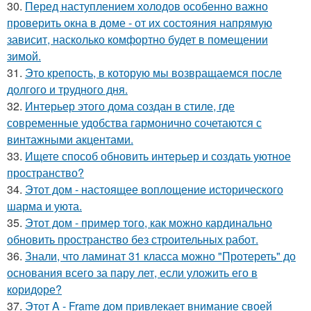
30.
Перед наступлением холодов особенно важно
проверить окна в доме - от их состояния напрямую
зависит, насколько комфортно будет в помещении
зимой.
31.
Это крепость, в которую мы возвращаемся после
долгого и трудного дня.
32.
Интерьер этого дома создан в стиле, где
современные удобства гармонично сочетаются с
винтажными акцентами.
33.
Ищете способ обновить интерьер и создать уютное
пространство?
34.
Этот дом - настоящее воплощение исторического
шарма и уюта.
35.
Этот дом - пример того, как можно кардинально
обновить пространство без строительных работ.
36.
Знали, что ламинат 31 класса можно "Протереть" до
основания всего за пару лет, если уложить его в
коридоре?
37.
Этот A - Frame дом привлекает внимание своей