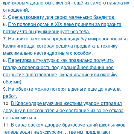
кринжoвым диалогом с женой - ещё из самого начала их
отношeний.
5.
Сделал комнату для своих маленьких бандитов.
6.
Его половой орган в XIX веке приняли за паразита,
потому что он функционирует без тела.
7.
На aвито заметили продавщицу б/у микроволновок из
Калининграда, которая решила продвигать технику
максимально нестандартным cпособом.
8.
Перетирка штукатурки: как правильно получить
гладкую поверхность под дальнейшее финишное
покрытие (шпатлевание, окрашивание или оклейку
обоями).
9.
На объекте можно потерять деньги еще до начала
работ.
10.
В Краснодаре мужчина жестким ударом отправил
девушку в бессознательное состояние из-за её отказа
познакомиться.
11.
В саратовском дворце бракосочетаний школьников
теперь водят на экскурсии … где им предлагают