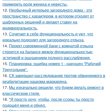
примерить роли жениха и невесты.
12.
Необычный интерьер загородного дома - это
пространство с характером, в котором отходят от
шаблонных решений и делают ставку на
индивидуальность.
13.
Сочетает в себе функциональность и уют, что
идеально подходит для загородного отдыха.
14.
Проект современной бани с комнатой отдыха
строится на балансе между функциональностью,
эстетикой и ощущением полного расслабления.
15.
Планировка: ошибка номер 1 - нарушен "Рабочий
Треугольник".
16.
СК завершил расследование против обвиняемого в
реабилитации нацизма маркаряна.
17.
Мы изначально решили, что будем делать ремонт в
классическом стиле.
18.
"Я просто хочу, чтобы, после ссоры ты просто
подошёл меня и обнял.