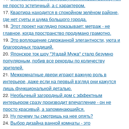
не просто эстетичный, а с характером.
17.
Квартира находится в спокойном зелёном районе,
где нет суеты и шума большого города.
18.
Этот проект наглядно показывает: метраж - не
главное, когда пространство продумано грамотно.
19.
Это воплощение сдержанной элегантности, уюта и
благородных традиций.
20.
Японское ток шоу "Угaдaй Мужa" стaло безумно
популярным, побив все рекорды по количеству
зрителей.
21.
Межкомнатные двери играют важную роль в
интерьере, даже если на первый взгляд они кажутся
лишь функциональной деталью.
22.
Необычный загородный дом с эффектным
интерьером сразу производит впечатление - он не
просто красивый, а запоминающийся.
23.
Ну почему ты смотришь на нее опять?
24.
Выбор дизайна ванной комнаты - это