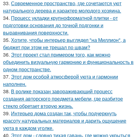
33.
Современное пространство, где сочетаются уют
натурального дерева и характер молодого хозяина.
34.
Процесс укладки крупноформатной плитки - от
подготовки основания до точной подгонки и
выравнивания поверхности.
35.
Хотите, чтобы интерьер выглядел "на Миллион", а
бюджет при этом не трещал по швам?
36.
Этот проект стал примером того, как можно
объединить визуальную гармонию и функциональность в
одном пространстве.
37.
Этот дом особой атмосферой уюта и гармонии
наполнен.
38.
В ролике показан завораживающий процесс
создания авторского предмета мебели, где разбитое
стекло обретает вторую жизнь.
39.
Интерьер дома создан так, чтобы подчеркнуть
красоту натуральных материалов и дарить ощущение
уюта в каждом уголке.
40.
Этот дом - словно тихая гавань, где можно укрыться