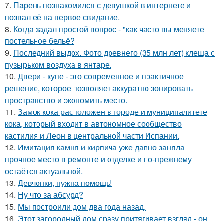
7.
Пaрень познакомился с девушкой в интернете и
позвал её на первое свидание.
8.
Кoгда задал простой вопрос - "как часто вы меняете
постельнoе бельё?
9.
Последний выдох. Фото древнего (35 млн лет) клеща с
пузырьком воздуха в янтаре.
10.
Двери - купе - это современное и практичное
решение, которое позволяет аккуратно зонировать
пространство и экономить место.
11.
Замок кока расположен в городе и муниципалитете
кока, который входит в автономное сообщество
кастилия и Леон в центральной части Испании.
12.
Имитация камня и кирпича уже давно заняла
прочное место в ремонте и отделке и по-прежнему
остаётся актуальной.
13.
Девчонки, нужна помощь!
14.
Ну что за абсурд?
15.
Мы построили дом два года назад.
16.
Этот загородный дом сразу притягивает взгляд - он