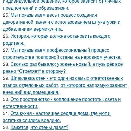
индивидуальное решение, которое зависит от личных
предпочтений и образа жизни.
25.
Мы показываем весь процесс создания
декоративной панели с использованием штукатурки и
добавлением вермикулита.
26.
История, которая должна остановить каждого
родителя.
27.
Мы показываем профессиональный процесс
строительства подпорной стены на неровном участке.
28.
Сколько раз бывало: уровень новый, а пузырёк всё
равно "Стреляет" в сторону?
29.
Шпаклевка стен - это один из самых ответственных
этапов отделочных работ, от которого напрямую зависит
внешний вид помещения.
30.
Это пространство - воплощение простоты, света и
естественности.
31.
Эта кухня - настоящее сердце дома, где уют и
эстетика слились воедино.
32.
Кажется, что стены давят?